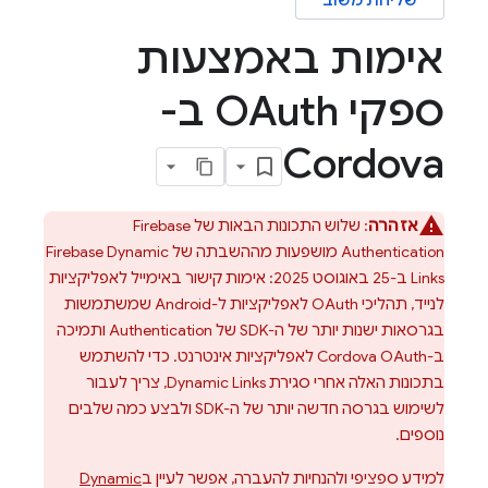
שליחת משוב
אימות באמצעות
ספקי OAuth ב-
Cordova
אזהרה
: שלוש התכונות הבאות של
Firebase
Authentication
מושפעות מההשבתה של
Firebase Dynamic
Links
ב-25 באוגוסט 2025: אימות קישור באימייל לאפליקציות
לנייד, תהליכי OAuth לאפליקציות ל-Android שמשתמשות
בגרסאות ישנות יותר של ה-SDK של
Authentication
ותמיכה
ב-Cordova OAuth לאפליקציות אינטרנט. כדי להשתמש
בתכונות האלה אחרי סגירת
Dynamic Links
, צריך לעבור
לשימוש בגרסה חדשה יותר של ה-SDK ולבצע כמה שלבים
נוספים.
למידע ספציפי ולהנחיות להעברה, אפשר לעיין ב
Dynamic