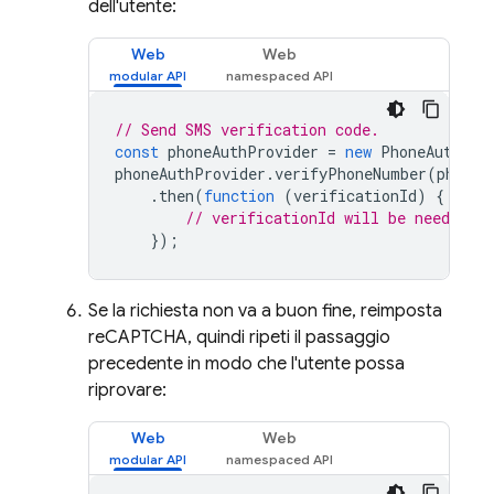
dell'utente:
Web
Web
// Send SMS verification code.
const
phoneAuthProvider
=
new
PhoneAuthPro
phoneAuthProvider
.
verifyPhoneNumber
(
phoneI
.
then
(
function
(
verificationId
)
{
// verificationId will be needed f
});
Se la richiesta non va a buon fine, reimposta
reCAPTCHA, quindi ripeti il passaggio
precedente in modo che l'utente possa
riprovare:
Web
Web