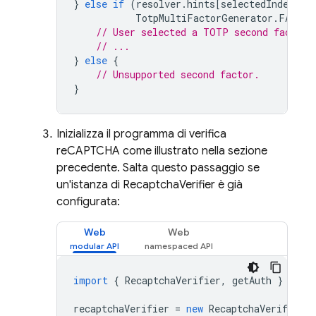
}
else
if
(
resolver
.
hints
[
selectedIndex
].
f
TotpMultiFactorGenerator
.
FACTOR
// User selected a TOTP second factor.
// ...
}
else
{
// Unsupported second factor.
}
Inizializza il programma di verifica
reCAPTCHA come illustrato nella sezione
precedente. Salta questo passaggio se
un'istanza di RecaptchaVerifier è già
configurata:
Web
Web
import
{
RecaptchaVerifier
,
getAuth
}
from
recaptchaVerifier
=
new
RecaptchaVerifier
(