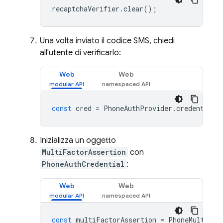
recaptchaVerifier
.
clear
();
Una volta inviato il codice SMS, chiedi
all'utente di verificarlo:
Web
Web
const
cred
=
PhoneAuthProvider
.
credential
(
Inizializza un oggetto
MultiFactorAssertion
con
PhoneAuthCredential
:
Web
Web
const
multiFactorAssertion
=
PhoneMultiFac