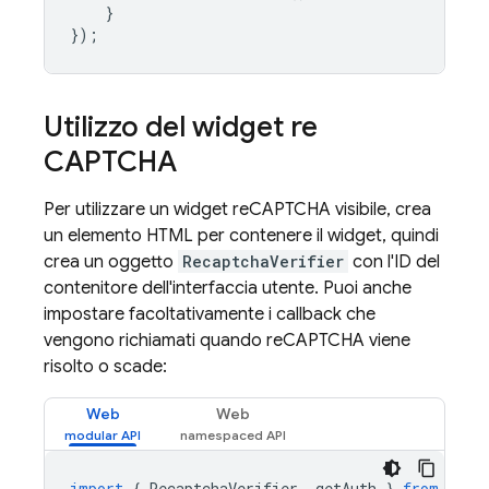
}
});
Utilizzo del widget re
CAPTCHA
Per utilizzare un widget reCAPTCHA visibile, crea
un elemento HTML per contenere il widget, quindi
crea un oggetto
RecaptchaVerifier
con l'ID del
contenitore dell'interfaccia utente. Puoi anche
impostare facoltativamente i callback che
vengono richiamati quando reCAPTCHA viene
risolto o scade:
Web
Web
import
{
RecaptchaVerifier
,
getAuth
}
from
"fir