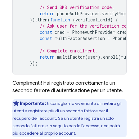
// Send SMS verification code.
return
phoneAuthProvider
.
verifyPhoneNum
}).
then
(
function
(
verificationId
)
{
// Ask user for the verification code. 
const
cred
=
PhoneAuthProvider
.
credenti
const
multiFactorAssertion
=
PhoneMulti
// Complete enrollment.
return
multiFactor
(
user
).
enroll
(
multiFa
});
Complimenti! Hai registrato correttamente un
secondo fattore di autenticazione per un utente.
Importante:
ti consigliamo vivamente di invitare gli
utenti a registrare più di un secondo fattore per il
recupero dell'account. Se un utente registra un solo
secondo fattore e in seguito perde l'accesso, non potrà
più accedere al proprio account.