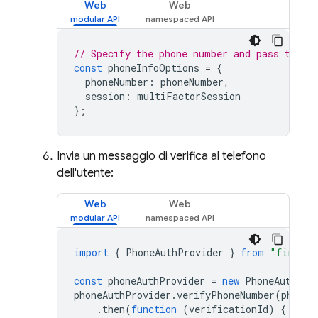
Web
Web
// Specify the phone number and pass the M
const
phoneInfoOptions
=
{
phoneNumber
:
phoneNumber
,
session
:
multiFactorSession
};
Invia un messaggio di verifica al telefono
dell'utente:
Web
Web
import
{
PhoneAuthProvider
}
from
"firebas
const
phoneAuthProvider
=
new
PhoneAuthPro
phoneAuthProvider
.
verifyPhoneNumber
(
phoneI
.
then
(
function
(
verificationId
)
{