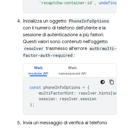
'recaptcha-container-id'
,
undefined
);
Inizializza un oggetto
PhoneInfoOptions
con il numero di telefono dell'utente e la
sessione di autenticazione a più fattori.
Questi valori sono contenuti nell'oggetto
resolver
trasmesso all'errore
auth/multi-
factor-auth-required
:
Web
Web
const
phoneInfoOptions
=
{
multiFactorHint
:
resolver
.
hints
[
select
session
:
resolver
.
session
};
Invia un messaggio di verifica al telefono