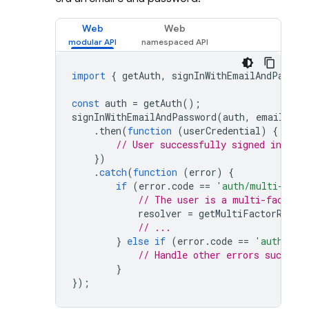
Web
Web
import
{
getAuth
,
signInWithEmailAndPasswo
const
auth
=
getAuth
();
signInWithEmailAndPassword
(
auth
,
email
,
pa
.
then
(
function
(
userCredential
)
{
// User successfully signed in and 
})
.
catch
(
function
(
error
)
{
if
(
error
.
code
==
'auth/multi-fact
// The user is a multi-factor 
resolver
=
getMultiFactorResol
// ...
}
else
if
(
error
.
code
==
'auth/wro
// Handle other errors such as 
}
});