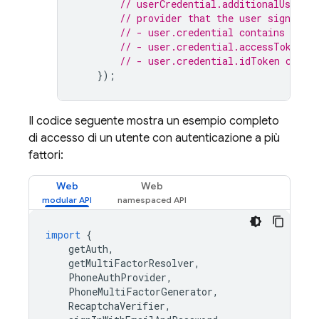
// userCredential.additionalUserIn
// provider that the user signed in
// - user.credential contains the 
// - user.credential.accessToken c
// - user.credential.idToken conta
});
Il codice seguente mostra un esempio completo
di accesso di un utente con autenticazione a più
fattori:
Web
Web
import
{
getAuth
,
getMultiFactorResolver
,
PhoneAuthProvider
,
PhoneMultiFactorGenerator
,
RecaptchaVerifier
,