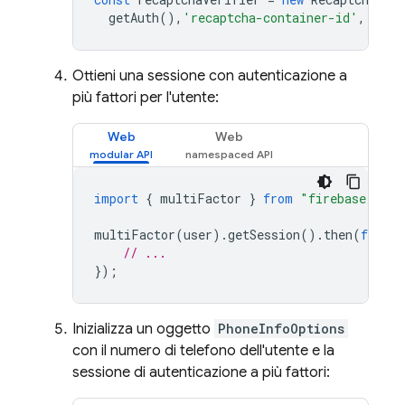
getAuth
(),
'recaptcha-container-id'
,
unde
Ottieni una sessione con autenticazione a
più fattori per l'utente:
Web
Web
import
{
multiFactor
}
from
"firebase/auth
multiFactor
(
user
).
getSession
().
then
(
functi
// ...
});
Inizializza un oggetto
PhoneInfoOptions
con il numero di telefono dell'utente e la
sessione di autenticazione a più fattori: