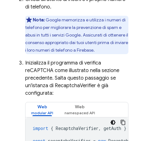
di telefono.
Nota:
Google memorizza e utilizza i numeri di
telefono per migliorare la prevenzione di spam e
abusi in tutti i servizi Google. Assicurati di ottenere il
consenso appropriato dai tuoi utenti prima di inviare
i loro numeri di telefono a
Firebase
.
Inizializza il programma di verifica
reCAPTCHA come illustrato nella sezione
precedente. Salta questo passaggio se
un'istanza di RecaptchaVerifier è già
configurata:
Web
Web
import
{
RecaptchaVerifier
,
getAuth
}
from
const
recaptchaVerifier
=
new
RecaptchaVeri