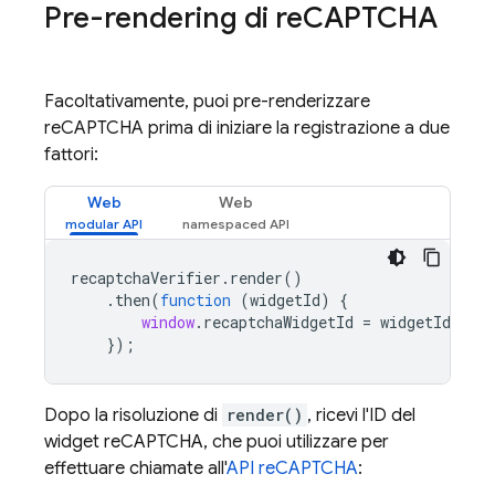
Pre-rendering di re
CAPTCHA
Facoltativamente, puoi pre-renderizzare
reCAPTCHA prima di iniziare la registrazione a due
fattori:
Web
Web
recaptchaVerifier
.
render
()
.
then
(
function
(
widgetId
)
{
window
.
recaptchaWidgetId
=
widgetId
;
});
Dopo la risoluzione di
render()
, ricevi l'ID del
widget reCAPTCHA, che puoi utilizzare per
effettuare chiamate all'
API reCAPTCHA
: