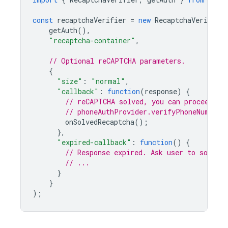
const
recaptchaVerifier
=
new
RecaptchaVerifier
getAuth
(),
"recaptcha-container"
,
// Optional reCAPTCHA parameters.
{
"size"
:
"normal"
,
"callback"
:
function
(
response
)
{
// reCAPTCHA solved, you can proceed wi
// phoneAuthProvider.verifyPhoneNumber(
onSolvedRecaptcha
();
},
"expired-callback"
:
function
()
{
// Response expired. Ask user to solve 
// ...
}
}
);