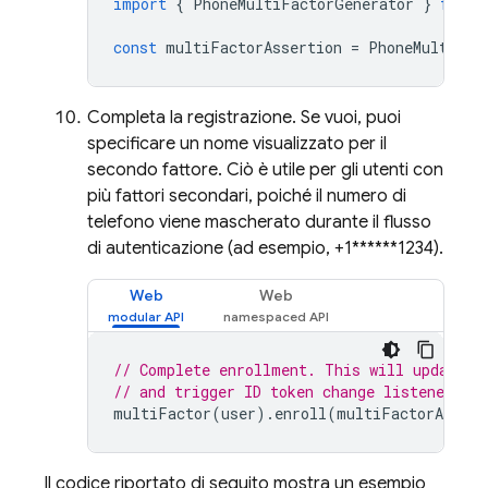
import
{
PhoneMultiFactorGenerator
}
from
const
multiFactorAssertion
=
PhoneMultiFac
Completa la registrazione. Se vuoi, puoi
specificare un nome visualizzato per il
secondo fattore. Ciò è utile per gli utenti con
più fattori secondari, poiché il numero di
telefono viene mascherato durante il flusso
di autenticazione (ad esempio, +1******1234).
Web
Web
// Complete enrollment. This will update t
// and trigger ID token change listener.
multiFactor
(
user
).
enroll
(
multiFactorAssert
Il codice riportato di seguito mostra un esempio