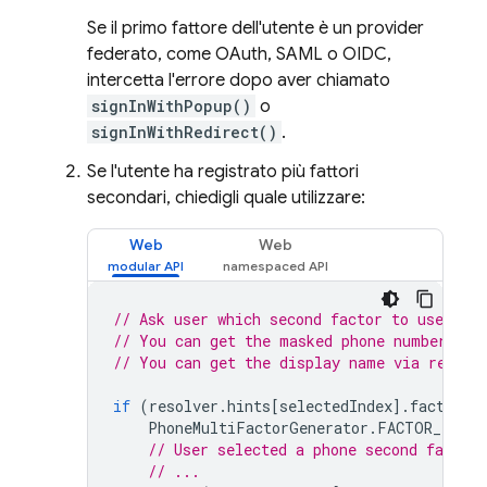
Se il primo fattore dell'utente è un provider
federato, come OAuth, SAML o OIDC,
intercetta l'errore dopo aver chiamato
signInWithPopup()
o
signInWithRedirect()
.
Se l'utente ha registrato più fattori
secondari, chiedigli quale utilizzare:
Web
Web
// Ask user which second factor to use.
// You can get the masked phone number via
// You can get the display name via resolv
if
(
resolver
.
hints
[
selectedIndex
].
factorId
PhoneMultiFactorGenerator
.
FACTOR_ID
)
{
// User selected a phone second factor.
// ...