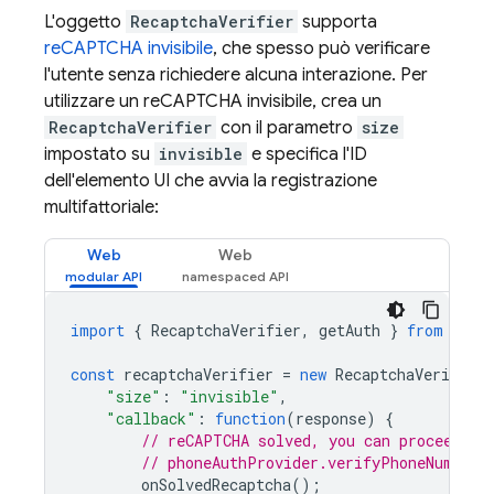
L'oggetto
RecaptchaVerifier
supporta
reCAPTCHA invisibile
, che spesso può verificare
l'utente senza richiedere alcuna interazione. Per
utilizzare un reCAPTCHA invisibile, crea un
RecaptchaVerifier
con il parametro
size
impostato su
invisible
e specifica l'ID
dell'elemento UI che avvia la registrazione
multifattoriale:
Web
Web
import
{
RecaptchaVerifier
,
getAuth
}
from
"fir
const
recaptchaVerifier
=
new
RecaptchaVerifier
"size"
:
"invisible"
,
"callback"
:
function
(
response
)
{
// reCAPTCHA solved, you can proceed wi
// phoneAuthProvider.verifyPhoneNumber(
onSolvedRecaptcha
();