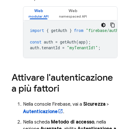
Web
Web
import
{
getAuth
}
from
"firebase/auth"
;
const
auth
=
getAuth
(
app
);
auth
.
tenantId
=
"myTenantId1"
;
Attivare l'autenticazione
a più fattori
Nella console
Firebase
, vai a
Sicurezza
>
Autenticazione
.
Nella scheda
Metodo di accesso
, nella