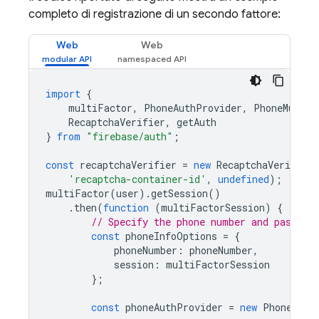
completo di registrazione di un secondo fattore:
Web
Web
import
{
multiFactor
,
PhoneAuthProvider
,
PhoneMultiF
RecaptchaVerifier
,
getAuth
}
from
"firebase/auth"
;
const
recaptchaVerifier
=
new
RecaptchaVerifier
'recaptcha-container-id'
,
undefined
);
multiFactor
(
user
).
getSession
()
.
then
(
function
(
multiFactorSession
)
{
// Specify the phone number and pass th
const
phoneInfoOptions
=
{
phoneNumber
:
phoneNumber
,
session
:
multiFactorSession
};
const
phoneAuthProvider
=
new
PhoneAuth