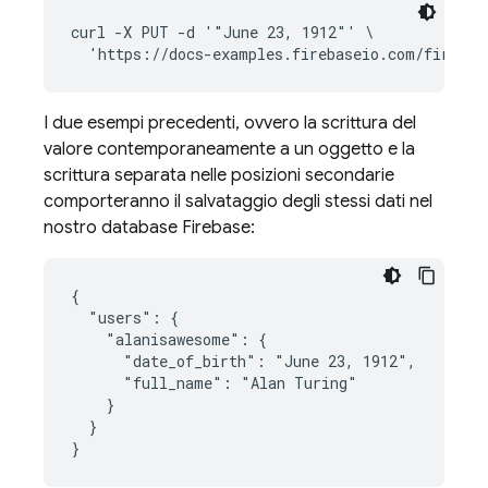
curl -X PUT -d '"June 23, 1912"' \

I due esempi precedenti, ovvero la scrittura del
valore contemporaneamente a un oggetto e la
scrittura separata nelle posizioni secondarie
comporteranno il salvataggio degli stessi dati nel
nostro database Firebase:
{

  "users": {

    "alanisawesome": {

      "date_of_birth": "June 23, 1912",

      "full_name": "Alan Turing"

    }

  }

}