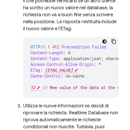
il che potrebbe verificarsi se un altro utente
ha scritto un nuovo valore nel database, la
richiesta non va a buon fine senza scrivere
nella posizione. La risposta restituita include
il nuovo valore e l'ETag.
HTTP
/
1.1
412
Precondition Failed
Content-Length
:
6
Content-Type
:
application/json; charset=ut
Access-Control-Allow-Origin
:
*
ETag
:
[ETAG_VALUE]
Cache-Control
:
no-cache
12
// New value of the data at the speci
Utilizza le nuove informazioni se decidi di
riprovare la richiesta.
Realtime Database
non
riprova automaticamente le richieste
condizionali non riuscite. Tuttavia, puoi