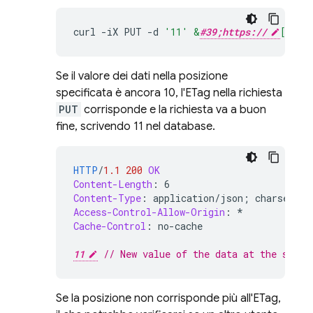
curl
-
iX
PUT
-
d
'11'
&
#39;https://
[PROJ
Se il valore dei dati nella posizione
specificata è ancora 10, l'ETag nella richiesta
PUT
corrisponde e la richiesta va a buon
fine, scrivendo 11 nel database.
HTTP
/
1.1
200
OK
Content-Length
:
6
Content-Type
:
application/json; charset=ut
Access-Control-Allow-Origin
:
*
Cache-Control
:
no-cache
11
// New value of the data at the speci
Se la posizione non corrisponde più all'ETag,