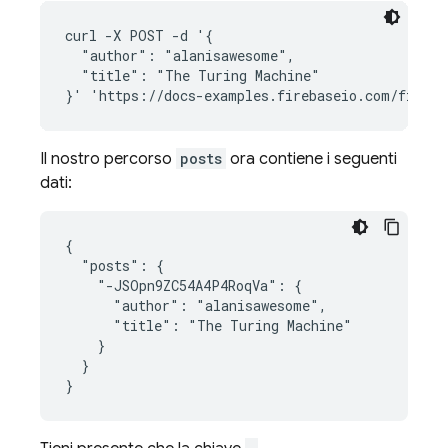
curl -X POST -d '{

  "author": "alanisawesome",

  "title": "The Turing Machine"

Il nostro percorso
posts
ora contiene i seguenti
dati:
{

  "posts": {

    "-JSOpn9ZC54A4P4RoqVa": {

      "author": "alanisawesome",

      "title": "The Turing Machine"

    }

  }

}