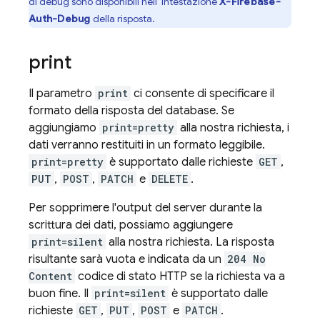
di debug sono disponibili nell' intestazione
X-Firebase-
Auth-Debug
della risposta.
print
Il parametro
print
ci consente di specificare il
formato della risposta del database. Se
aggiungiamo
print=pretty
alla nostra richiesta, i
dati verranno restituiti in un formato leggibile.
print=pretty
è supportato dalle richieste
GET
,
PUT
,
POST
,
PATCH
e
DELETE
.
Per sopprimere l'output del server durante la
scrittura dei dati, possiamo aggiungere
print=silent
alla nostra richiesta. La risposta
risultante sarà vuota e indicata da un
204 No
Content
codice di stato HTTP se la richiesta va a
buon fine. Il
print=silent
è supportato dalle
richieste
GET
,
PUT
,
POST
e
PATCH
.