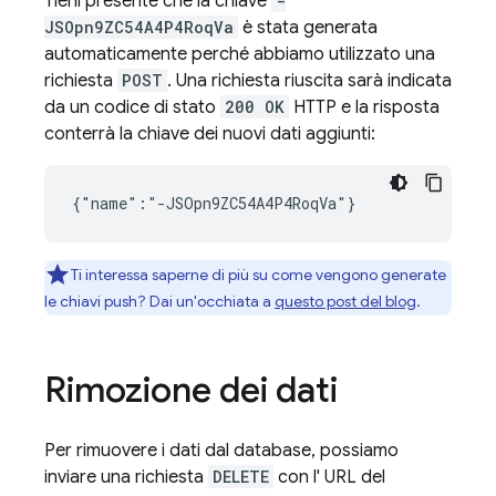
Tieni presente che la chiave
-
JSOpn9ZC54A4P4RoqVa
è stata generata
automaticamente perché abbiamo utilizzato una
richiesta
POST
. Una richiesta riuscita sarà indicata
da un codice di stato
200 OK
HTTP e la risposta
conterrà la chiave dei nuovi dati aggiunti:
{"name":"-JSOpn9ZC54A4P4RoqVa"}
Ti interessa saperne di più su come vengono generate
le chiavi push? Dai un'occhiata a
questo post del blog
.
Rimozione dei dati
Per rimuovere i dati dal database, possiamo
inviare una richiesta
DELETE
con l' URL del