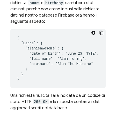
richiesta,
name
e
birthday
sarebbero stati
eliminati perché non erano inclusi nella richiesta. I
dati nel nostro database Firebase ora hanno il
seguente aspetto:
{

  "users": {

    "alanisawesome": {

      "date_of_birth": "June 23, 1912",

      "full_name": "Alan Turing",

      "nickname": "Alan The Machine"

    }

  }

}
Una richiesta riuscita sarà indicata da un codice di
stato HTTP
200 OK
e la risposta conterrà i dati
aggiornati scritti nel database.