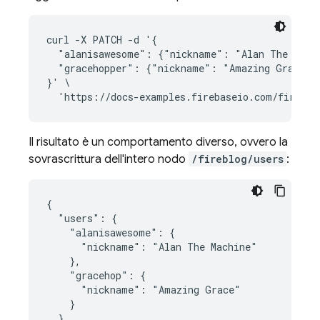
curl -X PATCH -d '{

  "alanisawesome": {"nickname": "Alan The Machi
  "gracehopper": {"nickname": "Amazing Grace"}

}' \

Il risultato è un comportamento diverso, ovvero la
sovrascrittura dell'intero nodo
/fireblog/users
:
{

  "users": {

    "alanisawesome": {

      "nickname": "Alan The Machine"

    },

    "gracehop": {

      "nickname": "Amazing Grace"

    }

  }
