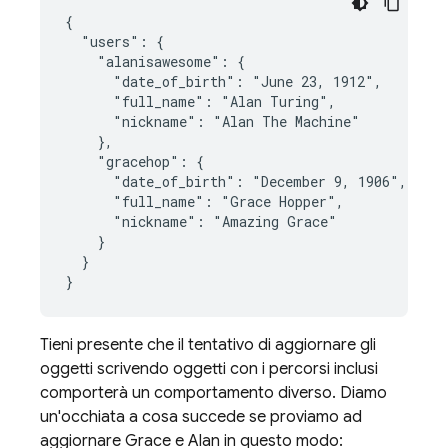
{

  "users": {

    "alanisawesome": {

      "date_of_birth": "June 23, 1912",

      "full_name": "Alan Turing",

      "nickname": "Alan The Machine"

    },

    "gracehop": {

      "date_of_birth": "December 9, 1906",

      "full_name": "Grace Hopper",

      "nickname": "Amazing Grace"

    }

  }

}
Tieni presente che il tentativo di aggiornare gli
oggetti scrivendo oggetti con i percorsi inclusi
comporterà un comportamento diverso. Diamo
un'occhiata a cosa succede se proviamo ad
aggiornare Grace e Alan in questo modo: