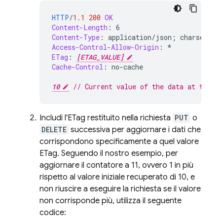
HTTP
/
1.1
200
OK
Content-Length
:
6
Content-Type
:
application/json; charset=ut
Access-Control-Allow-Origin
:
*
ETag
:
[ETAG_VALUE]
Cache-Control
:
no-cache
10
// Current value of the data at the s
Includi l'ETag restituito nella richiesta
PUT
o
DELETE
successiva per aggiornare i dati che
corrispondono specificamente a quel valore
ETag. Seguendo il nostro esempio, per
aggiornare il contatore a 11, ovvero 1 in più
rispetto al valore iniziale recuperato di 10, e
non riuscire a eseguire la richiesta se il valore
non corrisponde più, utilizza il seguente
codice: