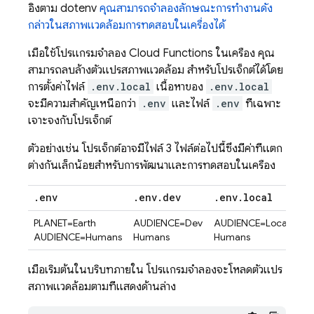
อิงตาม dotenv
คุณสามารถจำลองลักษณะการทำงานดัง
กล่าวในสภาพแวดล้อมการทดสอบในเครื่องได้
เมื่อใช้โปรแกรมจำลอง
Cloud Functions
ในเครื่อง คุณ
สามารถลบล้างตัวแปรสภาพแวดล้อม สำหรับโปรเจ็กต์ได้โดย
การตั้งค่าไฟล์
.env.local
เนื้อหาของ
.env.local
จะมีความสำคัญเหนือกว่า
.env
และไฟล์
.env
ที่เฉพาะ
เจาะจงกับโปรเจ็กต์
ตัวอย่างเช่น โปรเจ็กต์อาจมีไฟล์ 3 ไฟล์ต่อไปนี้ซึ่งมีค่าที่แตก
ต่างกันเล็กน้อยสำหรับการพัฒนาและการทดสอบในเครื่อง
.
env
.
env
.
dev
.
env
.
local
PLANET=Earth
AUDIENCE=Dev
AUDIENCE=Local
AUDIENCE=Humans
Humans
Humans
เมื่อเริ่มต้นในบริบทภายใน โปรแกรมจำลองจะโหลดตัวแปร
สภาพแวดล้อมตามที่แสดงด้านล่าง