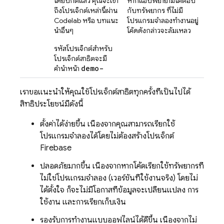
โดยปกติแล้ว คุณจะเข้า
หากแอปพยายามโต้ตอบ
ถึงโปรเจ็กต์เหล่านี้ผ่าน
กับทรัพยากร ที่ไม่มี
Codelab หรือ บทแนะ
โปรแกรมจำลองทำงานอยู่
นำอื่นๆ
โค้ดดังกล่าวจะล้มเหลว
รหัสโปรเจ็กต์สำหรับ
โปรเจ็กต์สาธิตจะมี
demo-
คำนำหน้า
เราขอแนะนำให้คุณใช้โปรเจ็กต์สาธิตทุกครั้งที่เป็นไปได้
สิทธิประโยชน์มีดังนี้
ตั้งค่าได้ง่ายขึ้น เนื่องจากคุณสามารถเรียกใช้
โปรแกรมจำลองได้โดยไม่ต้องสร้างโปรเจ็กต์
Firebase
ปลอดภัยมากขึ้น เนื่องจากหากโค้ดเรียกใช้ทรัพยากรที่
ไม่ใช่โปรแกรมจำลอง (เวอร์ชันที่ใช้งานจริง) โดยไม่
ได้ตั้งใจ ก็จะไม่มีโอกาสที่ข้อมูลจะเปลี่ยนแปลง การ
ใช้งาน และการเรียกเก็บเงิน
รองรับการทำงานแบบออฟไลน์ได้ดีขึ้น เนื่องจากไม่