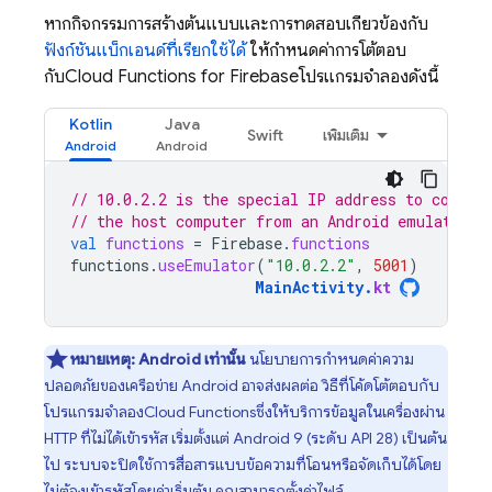
หากกิจกรรมการสร้างต้นแบบและการทดสอบเกี่ยวข้องกับ
ฟังก์ชันแบ็กเอนด์ที่เรียกใช้ได้
ให้กำหนดค่าการโต้ตอบ
กับ
Cloud Functions for Firebase
โปรแกรมจำลองดังนี้
Kotlin
Java
Swift
เพิ่มเติม
// 10.0.2.2 is the special IP address to connec
// the host computer from an Android emulator.
val
functions
=
Firebase
.
functions
functions
.
useEmulator
(
"10.0.2.2"
,
5001
)
MainActivity
.
kt
หมายเหตุ:
Android เท่านั้น
นโยบายการกำหนดค่าความ
ปลอดภัยของเครือข่าย Android อาจส่งผลต่อ วิธีที่โค้ดโต้ตอบกับ
โปรแกรมจำลอง
Cloud Functions
ซึ่งให้บริการข้อมูลในเครื่องผ่าน
HTTP ที่ไม่ได้เข้ารหัส เริ่มตั้งแต่ Android 9 (ระดับ API 28) เป็นต้น
ไป ระบบจะปิดใช้การสื่อสารแบบข้อความที่โอนหรือจัดเก็บได้โดย
ไม่ต้องเข้ารหัสโดยค่าเริ่มต้น คุณสามารถตั้งค่าไฟล์