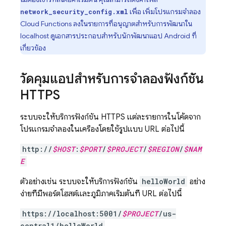
เพื่อ เพิ่มโปรแกรมจำลอง
network_security_config.xml
Cloud Functions
ลงในรายการที่อนุญาตสำหรับการพัฒนาใน
localhost ดูเอกสารประกอบสำหรับนักพัฒนาแอป Android ที่
เกี่ยวข้อง
วัดคุมแอปสำหรับการจำลองฟังก์ชัน
HTTPS
ระบบจะให้บริการฟังก์ชัน HTTPS แต่ละรายการในโค้ดจาก
โปรแกรมจำลองในเครื่องโดยใช้รูปแบบ URL ต่อไปนี้
http://
$HOST
:
$PORT
/
$PROJECT
/
$REGION
/
$NAM
E
ตัวอย่างเช่น ระบบจะให้บริการฟังก์ชัน
helloWorld
อย่าง
ง่ายที่มีพอร์ตโฮสต์และภูมิภาคเริ่มต้นที่ URL ต่อไปนี้
https://localhost:5001/
$PROJECT
/us-
central1/helloWorld