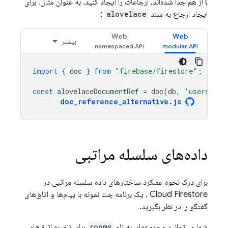
) از هم جدا شده‌اند، ارجاعات را ایجاد کنید. به عنوان مثال، برای
ایجاد ارجاع به سند
alovelace
:
Web
Web
بیشتر
import
{
doc
}
from
"firebase/firestore"
;
const
alovelaceDocumentRef
=
doc
(
db
,
'users/alo
doc_reference_alternative
.
js
داده‌های سلسله مراتبی
برای درک نحوه عملکرد ساختارهای داده سلسله مراتبی در
Cloud Firestore
، یک برنامه چت نمونه با پیام‌ها و اتاق‌های
گفتگو را در نظر بگیرید.
شما می‌توانید مجموعه‌ای به نام
rooms
برای ذخیره اتاق‌های