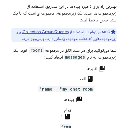
بهترین راه برای ذخیره پیام‌ها در این سناریو، استفاده از
زیرمجموعه‌ها است. یک زیرمجموعه، مجموعه‌ای است که با یک
سند خاص مرتبط است.
نکته:
می‌توانید با استفاده از
Collection Group Queries،
بین
زیرمجموعه‌هایی که شناسه مجموعه یکسانی دارند، پرس‌وجو کنید.
شما می‌توانید برای هر سند اتاق در مجموعه
rooms
خود، یک
زیرمجموعه به نام
messages
ایجاد کنید:
collections_bookmark
اتاق‌ها
class
الف
name : "my chat room"
collections_bookmark
پیام‌ها
پیام
class
1
from