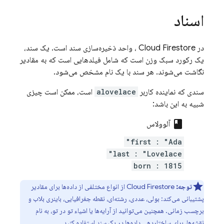
اسناد
در
Cloud Firestore
، واحد ذخیره‌سازی سند است. یک سند،
یک رکورد سبک وزن است که شامل فیلدهایی است که به مقادیر
نگاشت می‌شوند. هر سند با یک نام مشخص می‌شود.
سندی که نماینده کاربر
alovelace
است، ممکن است چیزی
شبیه به این باشد:
class
آلوولاس
first : "Ada"
last : "Lovelace"
born : 1815
توجه:
Cloud Firestore
از انواع مختلفی از داده‌ها برای مقادیر
پشتیبانی می‌کند: بولی، عددی، رشته‌ای، نقطه جغرافیایی، باینری بلاب و
برچسب زمانی. همچنین می‌توانید از آرایه‌ها یا اشیاء تو در تو، به نام
نقشه‌ها، برای ساختاردهی داده‌ها در یک سند استفاده کنید.