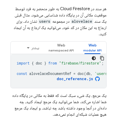
هر سند در
Cloud Firestore
به طور منحصر به فرد توسط
موقعیت مکانی آن در پایگاه داده شناسایی می‌شود. مثال قبلی
یک سند
alovelace
در مجموعه
users
نشان داد. برای
ارجاع به این مکان در کد خود، می‌توانید یک
ارجاع
به آن ایجاد
کنید.
Web
Web
بیشتر
import
{
doc
}
from
"firebase/firestore"
;
const
alovelaceDocumentRef
=
doc
(
db
,
'users'
,
'
doc_reference
.
js
یک مرجع، یک شیء سبک است که فقط به مکانی در پایگاه داده
شما اشاره می‌کند. شما می‌توانید یک مرجع ایجاد کنید، چه
داده‌ای در آنجا وجود داشته باشد چه نباشد، و ایجاد یک مرجع
هیچ عملیات شبکه‌ای انجام نمی‌دهد.