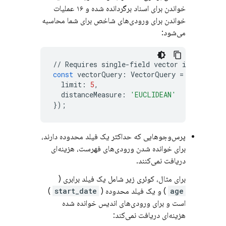
خواندن برای اسناد برگردانده شده و ۱۶ عملیات
خواندن برای ورودی‌های شاخص برای شما محاسبه
می‌شود:
//
Requires
single
-
field
vector
index
const
vectorQuery
:
VectorQuery
=
db
.
collec
limit
:
5
,
distanceMeasure
:
'EUCLIDEAN'
});
پرس‌وجوهایی که حداکثر یک فیلد محدوده دارند،
برای خوانده شدن ورودی‌های فهرست، هزینه‌ای
دریافت نمی‌کنند.
برای مثال، کوئری زیر شامل یک فیلد برابری (
age
) و یک فیلد محدوده (
start_date
)
است و برای ورودی‌های اندیس خوانده شده
هزینه‌ای دریافت نمی‌کند: