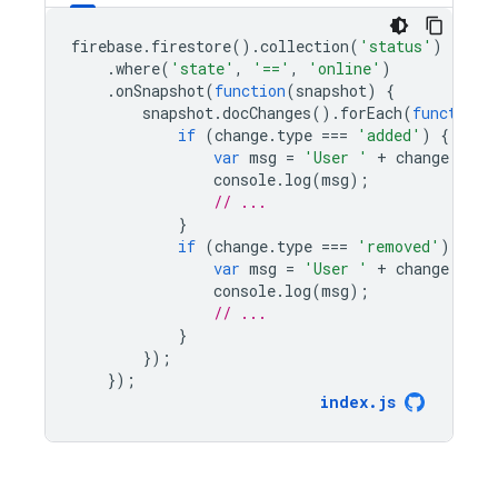
firebase
.
firestore
().
collection
(
'status'
)
.
where
(
'state'
,
'=='
,
'online'
)
.
onSnapshot
(
function
(
snapshot
)
{
snapshot
.
docChanges
().
forEach
(
function
(
if
(
change
.
type
===
'added'
)
{
var
msg
=
'User '
+
change
.
doc
.
console
.
log
(
msg
);
// ...
}
if
(
change
.
type
===
'removed'
)
{
var
msg
=
'User '
+
change
.
doc
.
console
.
log
(
msg
);
// ...
}
});
});
index
.
js