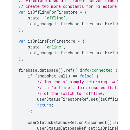
// Firestore uses a different server timestamp 
// create two more constants for Firestore stat
var
isOfflineForFirestore
=
{
state
:
'offline'
,
last_changed
:
firebase
.
firestore
.
FieldValue
};
var
isOnlineForFirestore
=
{
state
:
'online'
,
last_changed
:
firebase
.
firestore
.
FieldValue
};
firebase
.
database
().
ref
(
'.info/connected'
).
on
(
'
if
(
snapshot
.
val
()
==
false
)
{
// Instead of simply returning, we'll a
// to 'offline'. This ensures that our 
// of the switch to 'offline.'
userStatusFirestoreRef
.
set
(
isOfflineFor
return
;
};
userStatusDatabaseRef
.
onDisconnect
().
set
(
is
userStatusDatabaseRef
.
set
(
isOnlineForDa