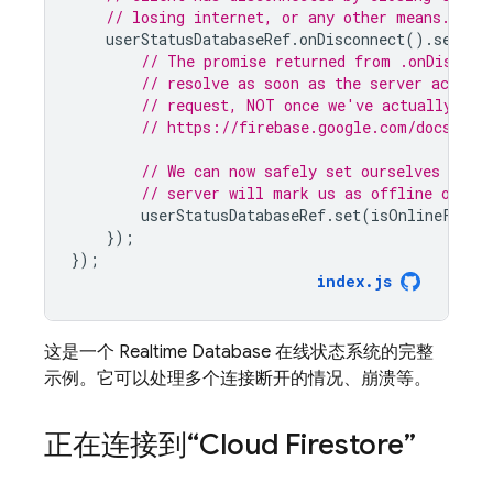
// losing internet, or any other means.
userStatusDatabaseRef
.
onDisconnect
().
set
(
is
// The promise returned from .onDisconn
// resolve as soon as the server acknow
// request, NOT once we've actually dis
// https://firebase.google.com/docs/ref
// We can now safely set ourselves as '
// server will mark us as offline once 
userStatusDatabaseRef
.
set
(
isOnlineForDa
});
});
index
.
js
这是一个 Realtime Database 在线状态系统的完整
示例。它可以处理多个连接断开的情况、崩溃等。
正在连接到“
Cloud Firestore
”