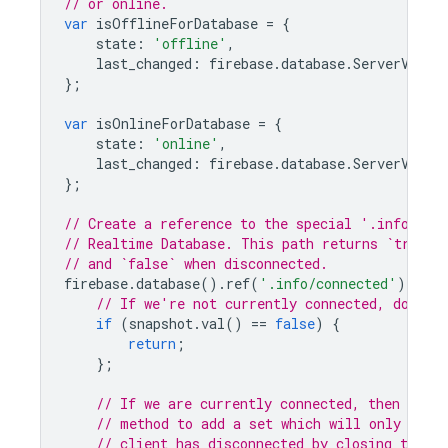
// or online.
var
isOfflineForDatabase
=
{
state
:
'offline'
,
last_changed
:
firebase
.
database
.
ServerValue
};
var
isOnlineForDatabase
=
{
state
:
'online'
,
last_changed
:
firebase
.
database
.
ServerValue
};
// Create a reference to the special '.info/con
// Realtime Database. This path returns `true` 
// and `false` when disconnected.
firebase
.
database
().
ref
(
'.info/connected'
).
on
(
'
// If we're not currently connected, don't 
if
(
snapshot
.
val
()
==
false
)
{
return
;
};
// If we are currently connected, then use 
// method to add a set which will only trig
// client has disconnected by closing the ap