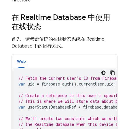
Firestore
。
在 Realtime Database 中使用
在线状态
首先，请考虑传统的在线状态系统在 Realtime
Database 中的运行方式。
Web
// Fetch the current user's ID from Firebase Au
var
uid
=
firebase
.
auth
().
currentUser
.
uid
;
// Create a reference to this user's specific s
// This is where we will store data about being
var
userStatusDatabaseRef
=
firebase
.
database
()
// We'll create two constants which we will wri
// the Realtime database when this device is of