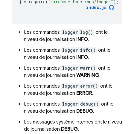
}
=
require
(
"firebase-functions/logger"
);
index
.
js
Les commandes
logger.log()
ont le
niveau de journalisation
INFO
.
Les commandes
logger.info()
ont le
niveau de journalisation
INFO
.
Les commandes
logger.warn()
ont le
niveau de journalisation
WARNING
.
Les commandes
logger.error()
ont le
niveau de journalisation
ERROR
.
Les commandes
logger.debug()
ont le
niveau de journalisation
DEBUG
.
Les messages système internes ont le niveau
de journalisation
DEBUG
.