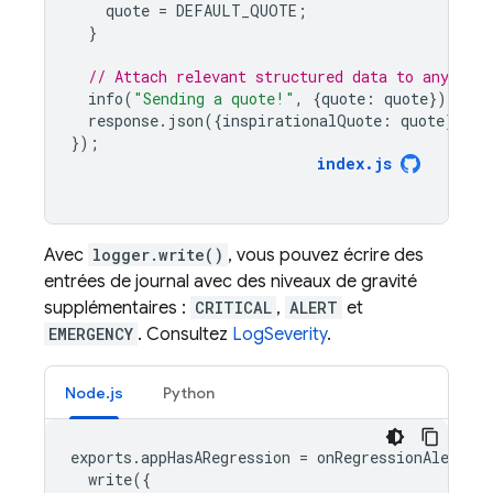
quote
=
DEFAULT_QUOTE
;
}
// Attach relevant structured data to any log
info
(
"Sending a quote!"
,
{
quote
:
quote
});
response
.
json
({
inspirationalQuote
:
quote
});
});
index
.
js
Avec
logger.write()
, vous pouvez écrire des
entrées de journal avec des niveaux de gravité
supplémentaires :
CRITICAL
,
ALERT
et
EMERGENCY
. Consultez
LogSeverity
.
Node.js
Python
exports
.
appHasARegression
=
onRegressionAlertPu
write
({