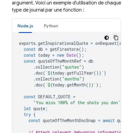
argument. Voici un exemple d'utilisation de chaque
type de journal par une fonction :
Node.js
Python
exports
.
getInspirationalQuote
=
onRequest
(
async
const
db
=
getFirestore
();
const
today
=
new
Date
();
const
quoteOfTheMonthRef
=
db
.
collection
(
"quotes"
)
.
doc
(
`
${
today
.
getFullYear
()
}
`
)
.
collection
(
"months"
)
.
doc
(
`
${
today
.
getMonth
()
}
`
);
const
DEFAULT_QUOTE
=
"You miss 100% of the shots you don't tak
let
quote
;
try
{
const
quoteOfTheMonthDocSnap
=
await
quoteO
// Attach relevant debugging information wi