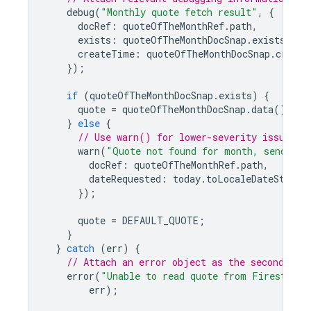
debug
(
"Monthly quote fetch result"
,
{
docRef
:
quoteOfTheMonthRef
.
path
,
exists
:
quoteOfTheMonthDocSnap
.
exists
,
createTime
:
quoteOfTheMonthDocSnap
.
create
});
if
(
quoteOfTheMonthDocSnap
.
exists
)
{
quote
=
quoteOfTheMonthDocSnap
.
data
().
tex
}
else
{
// Use warn() for lower-severity issues t
warn
(
"Quote not found for month, sending 
docRef
:
quoteOfTheMonthRef
.
path
,
dateRequested
:
today
.
toLocaleDateString
});
quote
=
DEFAULT_QUOTE
;
}
}
catch
(
err
)
{
// Attach an error object as the second arg
error
(
"Unable to read quote from Firestore,
err
);