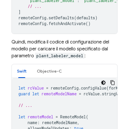
"plant_labeler_model"
:
"plant_labeler_v1"
a
// ...
]
remoteConfig
.
setDefaults
(
defaults
)
remoteConfig
.
fetchAndActivate
()
Quindi, modifica il codice di configurazione del
modello per caricare il modello specificato dal
parametro
plant_labeler_model
:
Swift
Objective-C
let
rcValue
=
remoteConfig
.
configValue
(
forKey
:
guard
let
remoteModelName
=
rcValue
.
stringValue
// ...
let
remoteModel
=
RemoteModel
(
name
:
remoteModelName
,
allowsModelUpdates
:
true
,