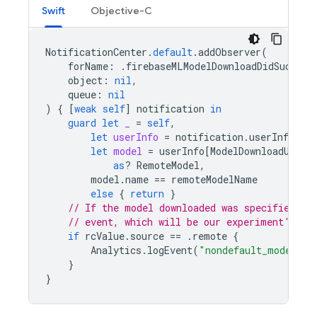
Swift
Objective-C
NotificationCenter
.
default
.
addObserver
(
forName
:
.
firebaseMLModelDownloadDidSucceed
object
:
nil
,
queue
:
nil
)
{
[
weak
self
]
notification
in
guard
let
_
=
self
,
let
userInfo
=
notification
.
userInfo
,
let
model
=
userInfo
[
ModelDownloadUserI
as
?
RemoteModel
,
model
.
name
==
remoteModelName
else
{
return
}
// If the model downloaded was specified by
// event, which will be our experiment's ac
if
rcValue
.
source
==
.
remote
{
Analytics
.
logEvent
(
"nondefault_model_do
}
}