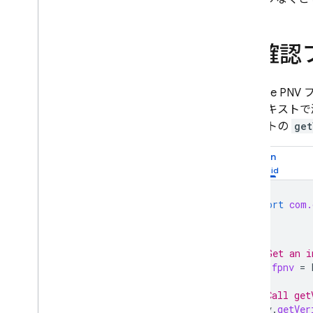
4
.
確認
Firebase PNV
フ
コンテキストで
ジェクトの
get
Kotlin
import
com.
// Get an i
val
fpnv
=
// Call get
fpnv
.
getVer