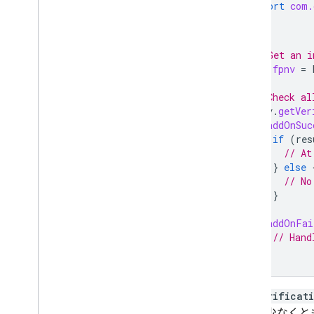
import
com.
// Get an i
val
fpnv
=
// Check al
fpnv
.
getVer
.
addOnSuc
if
(
res
// At
}
else
// No
}
}
.
addOnFai
// Hand
}
getVerificat
ます。少なくとも