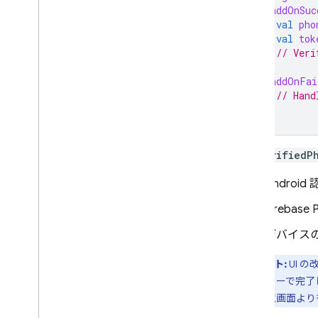
.
addOnSuc
val
pho
val
tok
// Veri
}
.
addOnFai
// Hand
}
getVerifiedP
Andro
Firebase 
デバイス
ヒント:
UI 
合やエラーで完了
に、同意画面より