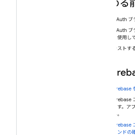
始める
Cloud Firestore
Realtime Database
OAuth
OAuth
Storage
を使用し
セキュリティ ルール
テストす
App Hosting
1
.
Fir
Hosting
Fireba
Cloud Functions
Firebase
Extensions
ます。アプ
い。
Firebase ML
Firebase
ランドの
関連プロダクト