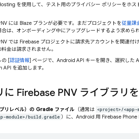
Hosting
を使用して、テスト用のプライバシー ポリシーをホス
PNV
には Blaze プランが必要です。まだプロジェクトを
従量課金
場合は、オンボーディング中にアップグレードするよう求めら
PNV
では Firebase プロジェクトに請求先アカウントを関
の料金は請求されません。
の [
認証情報
] ページで、Android API キーを開き、選択した 
on
API を追加します。
リに
Firebase PNV
ライブラリを
リレベル）の Gradle ファイル
（通常は
<project>/<app-
pp-module>/build.gradle
）に、Android 用
Firebase Phone 