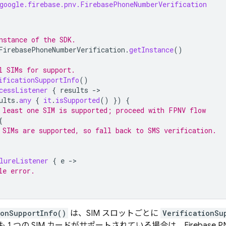
google.firebase.pnv.FirebasePhoneNumberVerification
nstance of the SDK.
FirebasePhoneNumberVerification
.
getInstance
()
l SIMs for support.
ificationSupportInfo
()
cessListener
{
results
-
ults
.
any
{
it
.
isSupported
()
})
{
 least one SIM is supported; proceed with FPNV flow
{
 SIMs are supported, so fall back to SMS verification.
lureListener
{
e
-
le error.
ionSupportInfo()
は、SIM スロットごとに
VerificationSu
 1 つの SIM カードがサポートされている場合は、
Firebase P