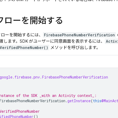
フローを開始する
ローを開始するには、
FirebasePhoneNumberVerification
渡します。SDK がユーザーに同意画面を表示するには、
Activ
VerifiedPhoneNumber()
メソッドを呼び出します。
google.firebase.pnv.FirebasePhoneNumberVerification
nstance of the SDK _with an Activity context_:
FirebasePhoneNumberVerification
.
getInstance
(
this
@MainAc
VerifiedPhoneNumber
ifiedPhoneNumber
()