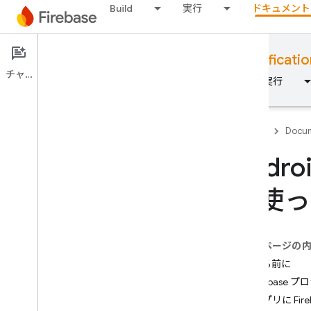
Build
実行
ドキュメント
Documentation
Phone Number Verificatio
チャット
概要
基本
AI
Build
実行
Firebase
Docum
Andr
概要
を使っ
Emulator Suite
このページの
Authentication
始める前に
1
.
Firebase
電話番号の確認
2
.
アプリに Fir
はじめに