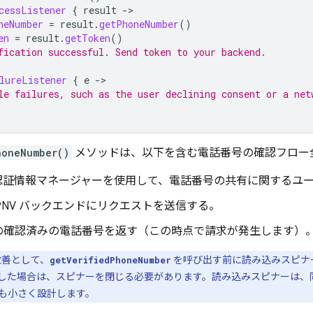
cessListener
{
result
-
neNumber
=
result
.
getPhoneNumber
()
en
=
result
.
getToken
()
fication successful. Send token to your backend.
lureListener
{
e
-
le failures, such as the user declining consent or a net
honeNumber()
メソッドは、以下を含む電話番号の確認フロー
id 認証情報マネージャーを使用して、電話番号の共有に関する
PNV
バックエンドにリクエストを送信する。
の確認済みの電話番号を返す（この時点で請求が発生します）
の改善として、
を呼び出す前に読み込みスピナ
getVerifiedPhoneNumber
した場合は、スピナーを閉じる必要があります。読み込みスピナーは、
も小さく設計します。