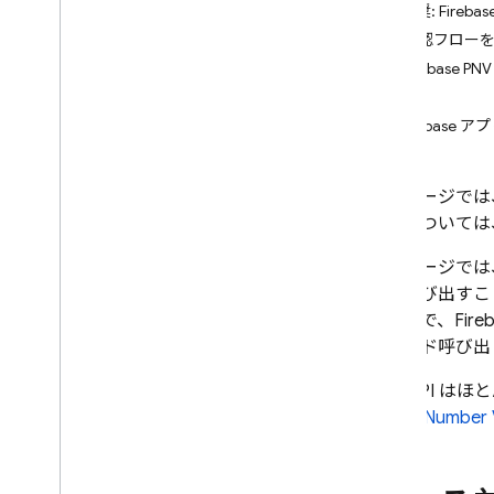
3
.
推奨: Fireb
Codelab
4
.
確認フローを
5
.
Firebase
Android の使用を開始する
例
本番環境にアップグレードする
Firebase
サーバーでトークンを確認する
フローをカスタマイズする
このページでは、
電話番号でログインする
概要については
オブザーバビリティ
このページでは
Cloud Audit Logging
ドを呼び出すこ
実行まで、
Fire
料金
メソッド呼び出
App Check
この API 
Phone Number V
SQL Connect