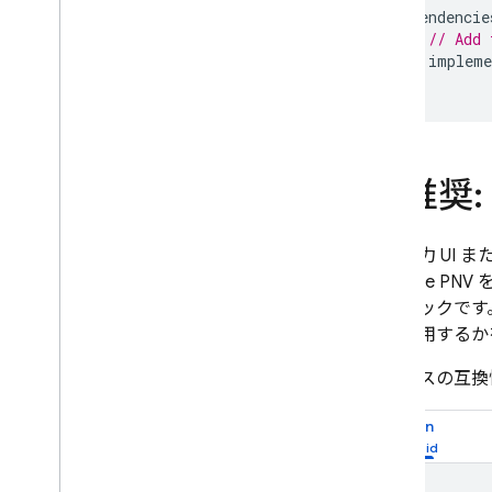
dependencie
// Add 
impleme
}
3
.
推奨:
番号入力 UI 
Firebase PNV
を
前チェックです
法を使用するか
デバイスの互換
Kotlin