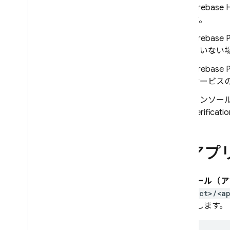
Firebase 
Cloud Messaging
す。
Remote Config
Firebase 
ていない
Firebase 
サービス
コンソール
Verificati
2
.
アプ
モジュール（アプ
<project>/<a
を追加します。