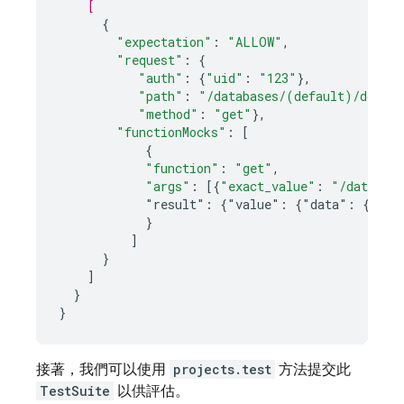
[
{
"expectation"
:
"ALLOW"
,
"request"
:
{
"auth"
:
{
"uid"
:
"123"
},
"path"
:
"/databases/(default)/docume
"method"
:
"get"
},
"functionMocks"
:
[
{
"function"
:
"get"
,
"args"
:
[
{
"exact_value"
:
"/databas
"result":
{"value":
{"data":
{"acc
}
]
}
]
}
}
接著，我們可以使用
projects.test
方法提交此
TestSuite
以供評估。