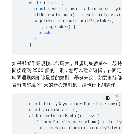
while
(
true
)
{
const
result
=
await
admin
.
securityRules
(
allRulesets
.
push
(
...
result
.
rulesets
);
pageToken
=
result
.
nextPageToken
;
if
(
!
pageToken
)
{
break
;
}
}
如果部署作業規模非常龐大，且規則集數量在一段時
間後達到 2500 個的上限，您可以建立邏輯，在固定
時間週期內刪除最舊的規則。舉例來說，如要刪除部
署時間超過 30 天的
所有
規則集，請執行下列操作：
const
thirtyDays
=
new
Date
(
Date
.
now
()
-
TH
const
promises
=
[];
allRulesets
.
forEach
((
rs
)
=
>
{
if
(
new
Date
(
rs
.
createTime
)
 < 
thirtyDays
)
promises
.
push
(
admin
.
securityRules
()
.
del
}