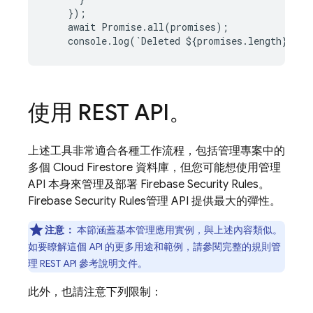
});
await
Promise
.
all
(
promises
);
console
.
log
(
`
Deleted
$
{
promises
.
length
}
rul
使用 REST API。
上述工具非常適合各種工作流程，包括管理專案中的
多個
Cloud Firestore
資料庫，但您可能想使用管理
API 本身來管理及部署
Firebase Security Rules
。
Firebase Security Rules
管理 API 提供最大的彈性。
注意：
本節涵蓋基本管理應用實例，與上述內容類似。
如要瞭解這個 API 的更多用途和範例，請參閱完整的規則管
理 REST API 參考說明文件。
此外，也請注意下列限制：