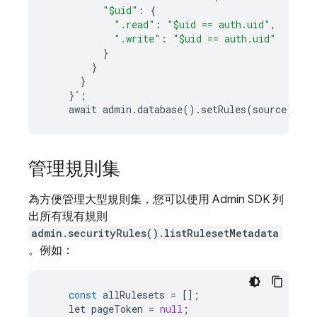
"$uid"
:
{
".read"
:
"$uid == auth.uid"
,
".write"
:
"$uid == auth.uid"
}
}
}
}
`
;
await
admin
.
database
()
.
setRules
(
source
);
管理規則集
為方便管理大型規則集，您可以使用
Admin SDK
列
出所有現有規則
admin.securityRules().listRulesetMetadata
。例如：
const
allRulesets
=
[];
let
pageToken
=
null
;