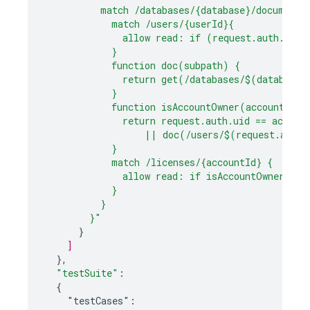
          match /databases/{database}/documents
            match /users/{userId}{
              allow read: if (request.auth.uid 
            }
            function doc(subpath) {
              return get(/databases/$(database)
            }
            function isAccountOwner(accountId) 
              return request.auth.uid == accoun
                  || doc(/users/$(request.auth.
            }
            match /licenses/{accountId} {
              allow read: if isAccountOwner(acc
            }
          }
        }"
}
]
}
,
"testSuite"
:
{
"testCases":