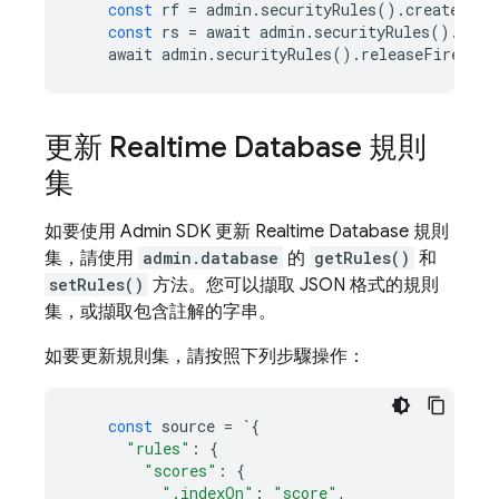
const
rf
=
admin
.
securityRules
()
.
createRule
const
rs
=
await
admin
.
securityRules
()
.
crea
await
admin
.
securityRules
()
.
releaseFirestor
更新
Realtime Database
規則
集
如要使用
Admin SDK
更新
Realtime Database
規則
集，請使用
admin.database
的
getRules()
和
setRules()
方法。您可以擷取 JSON 格式的規則
集，或擷取包含註解的字串。
如要更新規則集，請按照下列步驟操作：
const
source
=
`
{
"rules"
:
{
"scores"
:
{
".indexOn"
:
"score"
,