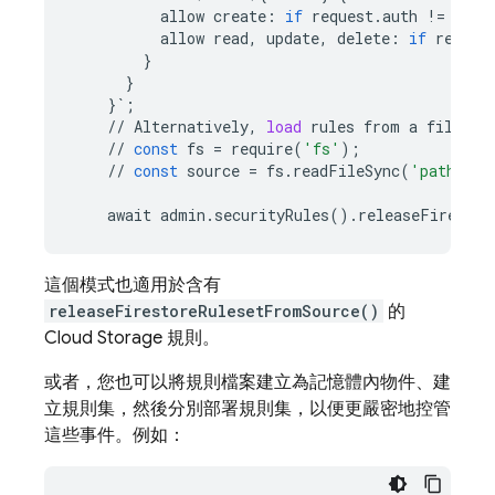
allow
create
:
if
request
.
auth
!=
null
allow
read
,
update
,
delete
:
if
reques
}
}
}
`
;
//
Alternatively
,
load
rules
from
a
file
//
const
fs
=
require
(
'fs'
);
//
const
source
=
fs
.
readFileSync
(
'path/to/
await
admin
.
securityRules
()
.
releaseFirestor
這個模式也適用於含有
releaseFirestoreRulesetFromSource()
的
Cloud Storage
規則。
或者，您也可以將規則檔案建立為記憶體內物件、建
立規則集，然後分別部署規則集，以便更嚴密地控管
這些事件。例如：