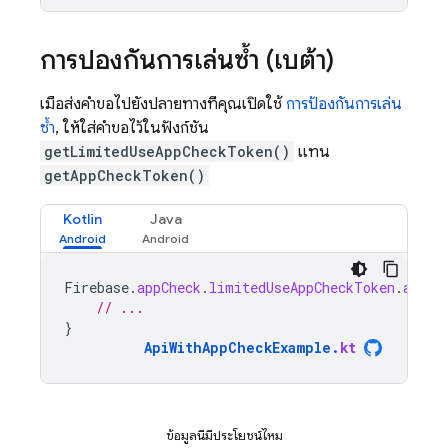
การป้องกันการเล่นซ้ำ (เบต้า)
เมื่อส่งคำขอไปยังปลายทางที่คุณเปิดใช้
การป้องกันการเล่น
ซ้ำ
, ให้ใส่คำขอไว้ในฟังก์ชัน
getLimitedUseAppCheckToken()
แทน
getAppCheckToken()
Kotlin
Java
Firebase
.
appCheck
.
limitedUseAppCheckToken
.
addOn
// ...
}
ApiWithAppCheckExample
.
kt
ข้อมูลนี้มีประโยชน์ไหม