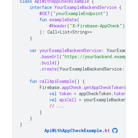
class
ApiWithAppCheckExample
{
interface
YourExampleBackendService
{
@GET
(
"yourExampleEndpoint"
)
fun
exampleData
(
@Header
(
"X-Firebase-AppCheck"
)
appC
):
Call<List<String>
}
var
yourExampleBackendService
:
YourExampleB
.
baseUrl
(
"https://yourbackend.example.c
.
build
()
.
create
(
YourExampleBackendService
::
clas
fun
callApiExample
()
{
Firebase
.
appCheck
.
getAppCheckToken
(
fals
val
token
=
appCheckToken
.
token
val
apiCall
=
yourExampleBackendSer
// ...
}
}
}
ApiWithAppCheckExample
.
kt