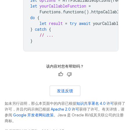
let
options
=
HTTPSCallableOptions
(
require
let
yourCallableFunction
=
Functions
.
functions
().
httpsCallable
(
"y
do
{
let
result
=
try
await
yourCallableFun
}
catch
{
// ...
}
该内容对您有帮助吗？
发送反馈
如未另行说明，那么本页面中的内容已根据
知识共享署名 4.0 许可
获得了
许可，并且代码示例已根据
Apache 2.0 许可
获得了许可。有关详情，请
参阅
Google 开发者网站政策
。Java 是 Oracle 和/或其关联公司的注册
商标。