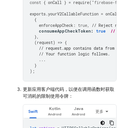
const
{
onCall
}
=
require
(
"firebase-funct
exports
.
yourV2CallableFunction
=
onCall
(
{
enforceAppCheck
:
true
,
// Reject reque
consumeAppCheckToken
:
true
// Con
},
(
request
)
=
>
{
// request.app contains data from App 
// Your function logic follows.
...
}
);
更新应用客户端代码，以便在调用函数时获取
可消耗的限制使用令牌：
Kotlin
Java
Swift
更多