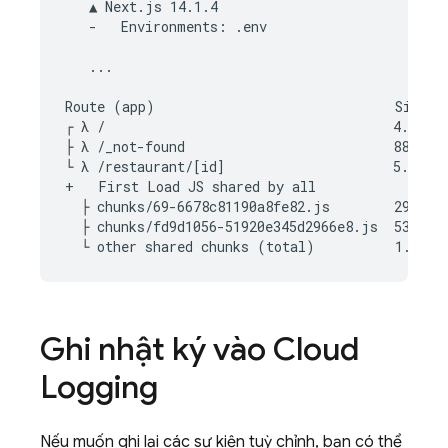
   ▲ Next.js 14.1.4

   -   Environments: .env

   ...

Route (app)                              Size   
┌ λ /                                    4.79 kB
├ λ /_not-found                          882 B  
└ λ /restaurant/[id]                     5.28 kB
+   First Load JS shared by all            84.4 
  ├ chunks/69-6678c81190a8fe82.js        29 kB

  ├ chunks/fd9d1056-51920e345d2966e8.js  53.4 kB
Ghi nhật ký vào
Cloud
Logging
Nếu muốn ghi lại các sự kiện tuỳ chỉnh, bạn có thể