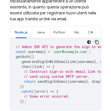
necessariamente appartenere a un utente
esistente, in quanto questa operazione può
essere utilizzata per registrare nuovi utenti nella
tua app tramite un link via email.
Node.js
Java
Python
Vai
C#
// Admin SDK API to generate the sign in with e
const
useremail
=
'user@example.com'
;
getAuth
()
.
generateSignInWithEmailLink
(
useremail
,
actio
.
then
((
link
)
=
>
{
// Construct sign-in with email link templa
// send using custom SMTP server.
return
sendSignInEmail
(
useremail
,
displayNa
})
.
catch
((
error
)
=
>
{
// Some error occurred.
});