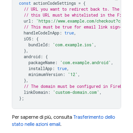
const
actionCodeSettings
=
{
// URL you want to redirect back to. The doma
// this URL must be whitelisted in the Fireba
url
:
'https://www.example.com/checkout?cartId
// This must be true for email link sign-in.
handleCodeInApp
:
true
,
iOS
:
{
bundleId
:
'com.example.ios'
,
},
android
:
{
packageName
:
'com.example.android'
,
installApp
:
true
,
minimumVersion
:
'12'
,
},
// The domain must be configured in Firebase 
linkDomain
:
'custom-domain.com'
,
};
Per saperne di più, consulta
Trasferimento dello
stato nelle azioni email
.