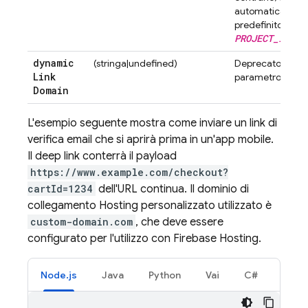
automaticamente
predefinito (ad 
PROJECT_ID
.fi
dynamic
(stringa|undefined)
Deprecato. Non 
Link
parametro.
Domain
L'esempio seguente mostra come inviare un link di
verifica email che si aprirà prima in un'app mobile.
Il deep link conterrà il payload
https://www.example.com/checkout?
cartId=1234
dell'URL continua. Il dominio di
collegamento
Hosting
personalizzato utilizzato è
custom-domain.com
, che deve essere
configurato per l'utilizzo con
Firebase Hosting
.
Node.js
Java
Python
Vai
C#