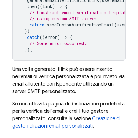
.
generateEmailVerificationLink
(
useremail
,
act
.
then
((
link
)
=
>
{
// Construct email verification template, e
// using custom SMTP server.
return
sendCustomVerificationEmail
(
useremai
})
.
catch
((
error
)
=
>
{
// Some error occurred.
});
Una volta generato, il link può essere inserito
nell'email di verifica personalizzata e poi inviato via
email all'utente corrispondente utilizzando un
server SMTP personalizzato.
Se non utilizzi la pagina di destinazione predefinita
per la verifica dell'email e crei il tuo gestore
personalizzato, consulta la sezione
Creazione di
gestori di azioni email personalizzati
.