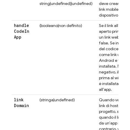
string|undefined}|undefined)
deve creare un l
link mobile che v
dispositivo Andr
handle
(booleano|non definito)
Se il link all'azi
Code
In
aperto prima in u
App
un link web. Il va
false. Se impostat
del codice azione
come link univers
Android e verrà a
installata. Nel ca
negativo, il codic
prima al widget w
è installata, verr
all'app.
link
(stringa|undefined)
Quando vengono 
Domain
link di hosting p
progetto, specifi
quando il link de
da un'app mobile 
contrario, viene 