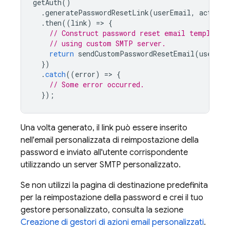
getAuth
()
.
generatePasswordResetLink
(
userEmail
,
actionC
.
then
((
link
)
=
>
{
// Construct password reset email template,
// using custom SMTP server.
return
sendCustomPasswordResetEmail
(
userEma
})
.
catch
((
error
)
=
>
{
// Some error occurred.
});
Una volta generato, il link può essere inserito
nell'email personalizzata di reimpostazione della
password e inviato all'utente corrispondente
utilizzando un server SMTP personalizzato.
Se non utilizzi la pagina di destinazione predefinita
per la reimpostazione della password e crei il tuo
gestore personalizzato, consulta la sezione
Creazione di gestori di azioni email personalizzati
.