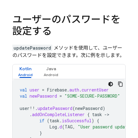
ユーザーのパスワードを
設定する
updatePassword
メソッドを使用して、ユーザー
のパスワードを設定できます。次に例を示します。
Kotlin
Java
val
user
=
Firebase
.
auth
.
currentUser
val
newPassword
=
"SOME-SECURE-PASSWORD"
user
!!
.
updatePassword
(
newPassword
)
.
addOnCompleteListener
{
task
-
if
(
task
.
isSuccessful
)
{
Log
.
d
(
TAG
,
"User password updated."
}