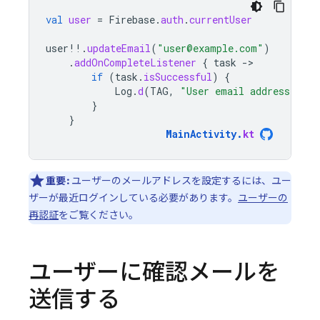
val
user
=
Firebase
.
auth
.
currentUser
user
!!
.
updateEmail
(
"user@example.com"
)
.
addOnCompleteListener
{
task
-
if
(
task
.
isSuccessful
)
{
Log
.
d
(
TAG
,
"User email address upda
}
}
MainActivity
.
kt
重要:
ユーザーのメールアドレスを設定するには、ユー
ザーが最近ログインしている必要があります。
ユーザーの
再認証
をご覧ください。
ユーザーに確認メールを
送信する