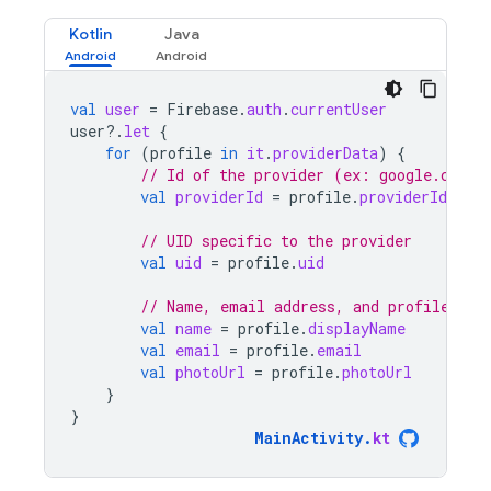
Kotlin
Java
val
user
=
Firebase
.
auth
.
currentUser
user
?.
let
{
for
(
profile
in
it
.
providerData
)
{
// Id of the provider (ex: google.com)
val
providerId
=
profile
.
providerId
// UID specific to the provider
val
uid
=
profile
.
uid
// Name, email address, and profile pho
val
name
=
profile
.
displayName
val
email
=
profile
.
email
val
photoUrl
=
profile
.
photoUrl
}
}
MainActivity
.
kt