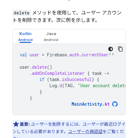
delete
メソッドを使用して、ユーザー アカウン
トを削除できます。次に例を示します。
Kotlin
Java
val
user
=
Firebase
.
auth
.
currentUser
!!
user
.
delete
()
.
addOnCompleteListener
{
task
-
if
(
task
.
isSuccessful
)
{
Log
.
d
(
TAG
,
"User account deleted."
)
}
}
MainActivity
.
kt
重要:
ユーザーを削除するには、ユーザーが最近ログイ
ンしている必要があります。
ユーザーの再認証
をご覧くだ