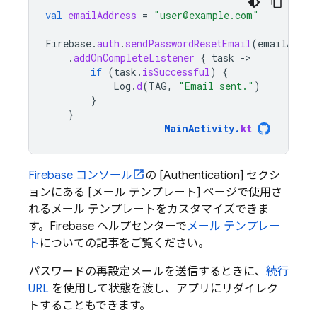
val
emailAddress
=
"user@example.com"
Firebase
.
auth
.
sendPasswordResetEmail
(
emailAddre
.
addOnCompleteListener
{
task
-
if
(
task
.
isSuccessful
)
{
Log
.
d
(
TAG
,
"Email sent."
)
}
}
MainActivity
.
kt
Firebase
コンソール
の [Authentication] セクシ
ョンにある [メール テンプレート] ページで使用さ
れるメール テンプレートをカスタマイズできま
す。Firebase ヘルプセンターで
メール テンプレー
ト
についての記事をご覧ください。
パスワードの再設定メールを送信するときに、
続行
URL
を使用して状態を渡し、アプリにリダイレク
トすることもできます。