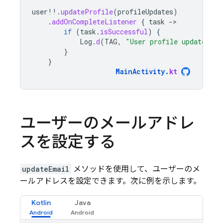
user
!!
.
updateProfile
(
profileUpdates
)
.
addOnCompleteListener
{
task
-
if
(
task
.
isSuccessful
)
{
Log
.
d
(
TAG
,
"User profile updated."
)
}
}
MainActivity
.
kt
ユーザーのメールアドレ
スを設定する
updateEmail
メソッドを使用して、ユーザーのメ
ールアドレスを設定できます。次に例を示します。
Kotlin
Java