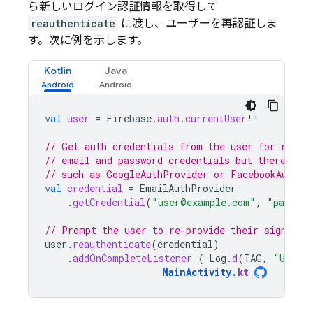
ら新しいログイン認証情報を取得して
reauthenticate
に渡し、ユーザーを再認証しま
す。次に例を示します。
Kotlin
Java
val
user
=
Firebase
.
auth
.
currentUser
!!
// Get auth credentials from the user for re-au
// email and password credentials but there are
// such as GoogleAuthProvider or FacebookAuthPr
val
credential
=
EmailAuthProvider
.
getCredential
(
"user@example.com"
,
"passwor
// Prompt the user to re-provide their sign-in 
user
.
reauthenticate
(
credential
)
.
addOnCompleteListener
{
Log
.
d
(
TAG
,
"User r
MainActivity
.
kt