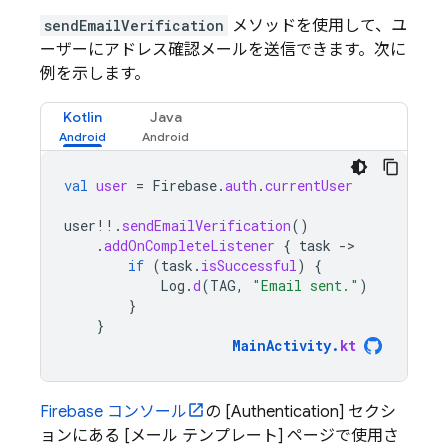
sendEmailVerification
メソッドを使用して、ユ
ーザーにアドレス確認メールを送信できます。次に
例を示します。
Kotlin
Java
val
user
=
Firebase
.
auth
.
currentUser
user
!!
.
sendEmailVerification
()
.
addOnCompleteListener
{
task
-
if
(
task
.
isSuccessful
)
{
Log
.
d
(
TAG
,
"Email sent."
)
}
}
MainActivity
.
kt
Firebase
コンソール
の [Authentication] セクシ
ョンにある [メール テンプレート] ページで使用さ