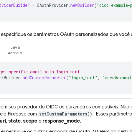
oviderBuilder
=
OAuthProvider
.
newBuilder
(
"oidc.example-
: especifique os parâmetros OAuth personalizados que você q
Java
get specific email with login hint.
erBuilder
.
addCustomParameter
(
"login_hint"
,
"user@exampl
 com seu provedor do OIDC os parâmetros compatíveis. Não é 
pelo Firebase com
setCustomParameters()
. Esses parâmetr
uri
,
state
,
scope
e
response_mode
.
: especifique os outros escopos de OAuth 2.0 além do perfil 