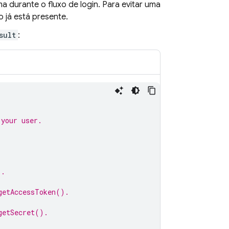
a durante o fluxo de login. Para evitar uma
o já está presente.
sult
:
 your user.
).
getAccessToken().
getSecret().