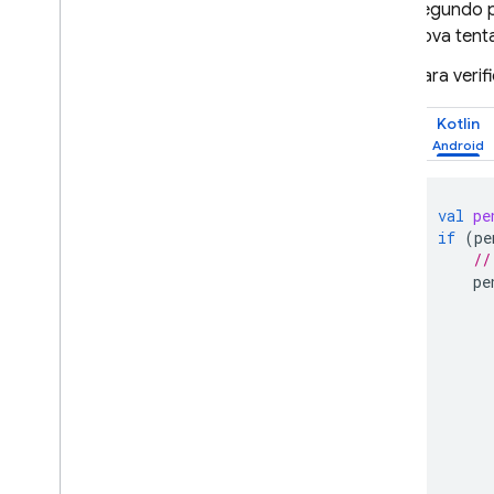
segundo pl
nova tenta
Para veri
Kotlin
val
pe
if
(
pe
//
pe