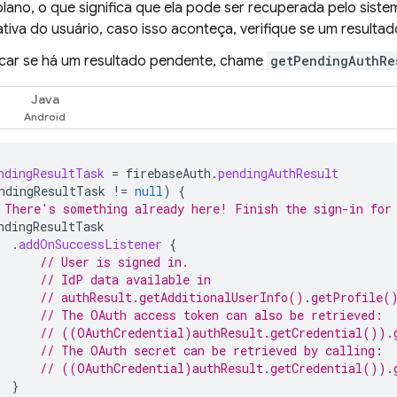
ano, o que significa que ela pode ser recuperada pelo sistem
tiva do usuário, caso isso aconteça, verifique se um resultad
ficar se há um resultado pendente, chame
getPendingAuthRe
Java
ndingResultTask
=
firebaseAuth
.
pendingAuthResult
ndingResultTask
!=
null
)
{
 There's something already here! Finish the sign-in for
ndingResultTask
.
addOnSuccessListener
{
// User is signed in.
// IdP data available in
// authResult.getAdditionalUserInfo().getProfile(
// The OAuth access token can also be retrieved:
// ((OAuthCredential)authResult.getCredential()).
// The OAuth secret can be retrieved by calling:
// ((OAuthCredential)authResult.getCredential()).
}