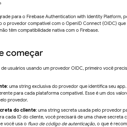
s
grade para o
Firebase Authentication
with Identity Platform
, 
o o provedor compatível com o OpenID Connect (OIDC) que q
não têm compatibilidade nativa com o Firebase.
de começar
in de usuários usando um provedor OIDC, primeiro você preci
ente
: uma string exclusiva do provedor que identifica seu app
iferente para cada plataforma compatível. Esse é um dos valo
pelo provedor.
creta do cliente
: uma string secreta usada pelo provedor p
ara cada ID do cliente, você precisará de uma chave secreta 
e você usa o
fluxo de código de autenticação
, o que é reco