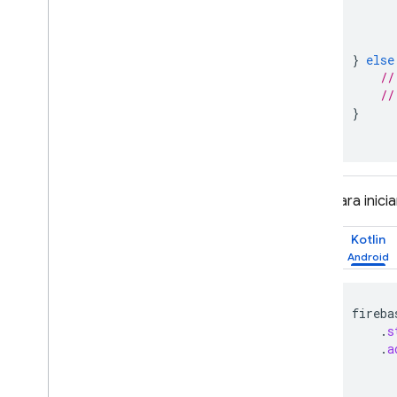
}
else
//
//
}
Para inici
Kotlin
fireba
.
s
.
a