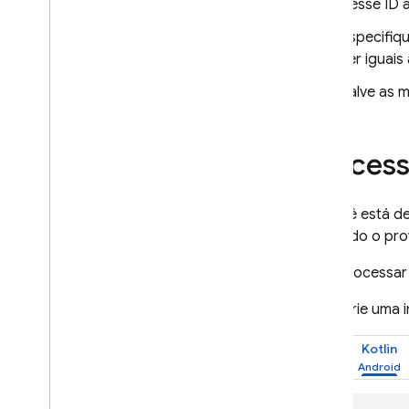
desse ID a
identidade OAuth de maneira
programática
Especifiqu
Configurar provedores de
ser iguais
autenticação usando a CLI do
Firebase
Salve as 
Personalizar gerenciador de
ações de e-mail
Ampliar com Cloud Functions
Process
Estender com funções de
bloqueio
Enviar domínios personalizados
Se você está de
por e-mail
utilizando o p
Estudos de caso
Limites de uso
Para processar 
Crie uma 
Verificação do número de
telefone
Kotlin
App Check