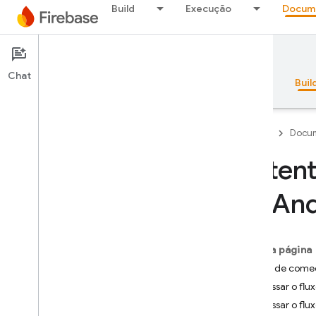
Build
Execução
Docum
Documentação
Chat
Visão geral
Princípios básicos
AI
Buil
Firebase
Docu
Autent
Visão geral
no An
Pacote de emuladores
Nesta página
Authentication
Antes de come
Introdução
Processar o flu
Por onde começo?
Processar o fl
Usuários em projetos do Firebase