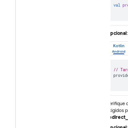
SQL Connect
val
pr
Cloud Firestore
Opcional
Realtime Database
Kotlin
Storage
Regras de segurança
// Tar
provid
App Hosting
Hosting
Verifique
Cloud Functions
exigidos 
redirect_
Extensions
Opcional