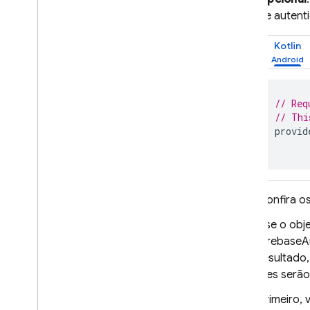
Firebase ML
de autent
PRODUTOS RELACIONADOS
Kotlin
Cloud Messaging
Remote Config
// Req
// Thi
provid
Confira o
Use o obj
FirebaseAu
resultado,
eles serã
Primeiro, 