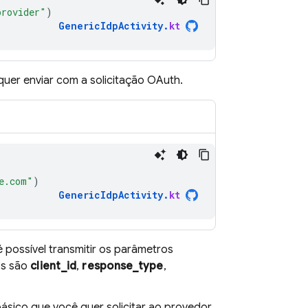
provider"
)
GenericIdpActivity
.
kt
uer enviar com a solicitação OAuth.
e.com"
)
GenericIdpActivity
.
kt
possível transmitir os parâmetros
os são
client_id
,
response_type
,
básico que você quer solicitar ao provedor