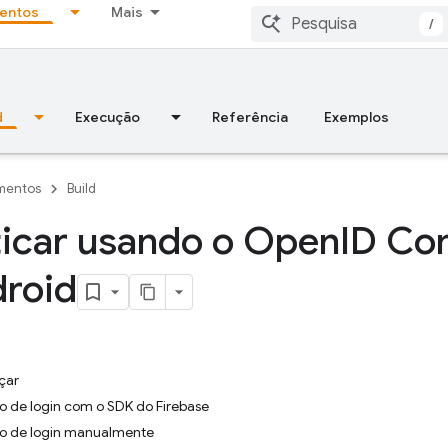
entos
Mais
/
d
Execução
Referência
Exemplos
mentos
Build
icar usando o Open
ID Co
droid
çar
xo de login com o SDK do Firebase
uxo de login manualmente