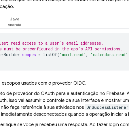
icação.
Java
uest read access to a user's email addresses.
s must be preconfigured in the app's API permissions.
erBuilder
.
scopes
=
listOf
(
"mail.read"
,
"calendars.read"
s escopos usados com o provedor OIDC.
eto de provedor do OAuth para a autenticação no Firebase. 
th, isso vai assumir o controle da sua interface e mostrar u
 não faça referência à sua atividade nos
OnSuccessListener
o imediatamente desconectados quando a operação iniciar a i
verifique se você já recebeu uma resposta. Ao fazer login co