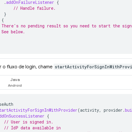
.
addOnFailureListener
{
// Handle failure.
}
{
 There's no pending result so you need to start the sign
 See below.
ar o fluxo de login, chame
startActivityForSignInWithProv
Java
seAuth
tartActivityForSignInWithProvider
(
activity
,
provider
.
bui
ddOnSuccessListener
{
// User is signed in.
// IdP data available in