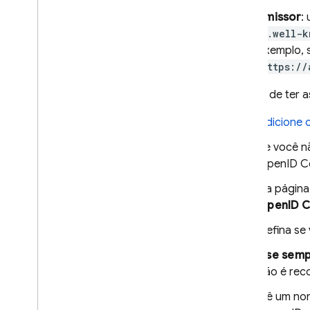
Número de telefone
Emissor
:
Open
ID Connect
/.well-k
Usar um sistema de
exemplo, 
autenticação personalizado
https://
Autenticação anônima
Autenticação multifator por
Depois de ter 
SMS
Autenticação multifator por
Adicione 
TOTP
Se você n
Vincular vários provedores de
OpenID Co
autenticação
Como transmitir o estado nas
Na págin
ações de e-mail
OpenID C
Flutter
Defina se 
Web
C++
Use semp
Unity
não é re
Admin
Dê um nom
Configurar provedores de