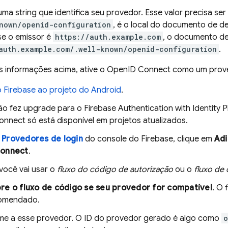
 uma string que identifica seu provedor. Esse valor precisa 
nown/openid-configuration
, é o local do documento de 
se o emissor é
https://auth.example.com
, o documento de
auth.example.com/.well-known/openid-configuration
.
as informações acima, ative o OpenID Connect como um prove
o Firebase ao projeto do Android
.
ão fez upgrade para o
Firebase Authentication
with Identity 
nnect só está disponível em projetos atualizados.
a
Provedores de login
do console do
Firebase
, clique em
Adi
onnect
.
você vai usar o
fluxo do código de autorização
ou o
fluxo de 
re o fluxo de código se seu provedor for compatível
. O 
comendado.
e a esse provedor. O ID do provedor gerado é algo como
o