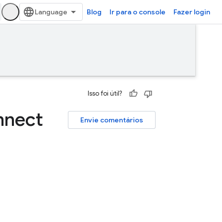
Blog
Ir para o console
Fazer login
Isso foi útil?
nnect
Envie comentários