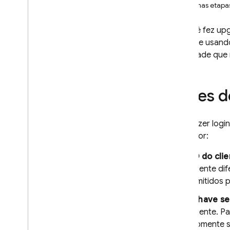
Próximas etapa
i
OS+
Android
Se você fez up
Fazer login com uma IU pré-
Firebase usand
criada
identidade que 
Começar
Gerenciar usuários
Autenticação com senha
Antes 
Autenticação de link de e-mail
Migração de links por e-mail
Para fazer log
Fazer login com o Google
provedor:
Login do Facebook
Fazer login com a Apple
ID do cli
Twitter
cliente d
emitidos 
Git
Hub
Microsoft
Chave se
Yahoo
cliente. P
Login do Play Games
somente s