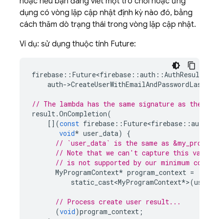
hoặc nếu bạn đang viết một trò chơi hoặc ứng
dụng có vòng lặp cập nhật định kỳ nào đó, bằng
cách thăm dò trạng thái trong vòng lặp cập nhật.
Ví dụ: sử dụng thuộc tính Future:
firebase
::
Future<firebase
::
auth
::
AuthResult
>
re
auth
-
>
CreateUserWithEmailAndPasswordLastRes
// The lambda has the same signature as the cal
result
.
OnCompletion
(
[](
const
firebase
::
Future<firebase
::
auth
::
void
*
user_data
)
{
// `user_data` is the same as &my_program
// Note that we can't capture this value 
// is not supported by our minimum compil
MyProgramContext
*
program_context
=
static_cast<MyProgramContext
*
>
(
user_d
// Process create user result...
(
void
)
program_context
;