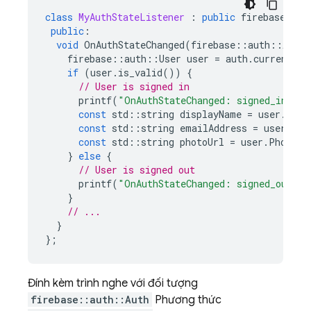
class
MyAuthStateListener
:
public
firebase
::
au
public
:
void
OnAuthStateChanged
(
firebase
::
auth
::
Auth
*
firebase
::
auth
::
User
user
=
auth
.
current_us
if
(
user
.
is_valid
())
{
// User is signed in
printf
(
"OnAuthStateChanged: signed_in %s
\
const
std
::
string
displayName
=
user
.
Disp
const
std
::
string
emailAddress
=
user
.
Ema
const
std
::
string
photoUrl
=
user
.
PhotoUr
}
else
{
// User is signed out
printf
(
"OnAuthStateChanged: signed_out
\n
"
}
// ...
}
};
Đính kèm trình nghe với đối tượng
firebase::auth::Auth
Phương thức