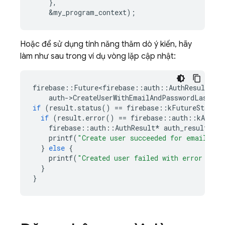
},
&
my_program_context
);
Hoặc để sử dụng tính năng thăm dò ý kiến, hãy
làm như sau trong ví dụ vòng lặp cập nhật:
firebase
::
Future<firebase
::
auth
::
AuthResult
>
re
auth
-
>
CreateUserWithEmailAndPasswordLastRes
if
(
result
.
status
()
==
firebase
::
kFutureStatusC
if
(
result
.
error
()
==
firebase
::
auth
::
kAuthEr
firebase
::
auth
::
AuthResult
*
auth_result
=
*
printf
(
"Create user succeeded for email %s
\
}
else
{
printf
(
"Created user failed with error '%s'
}
}