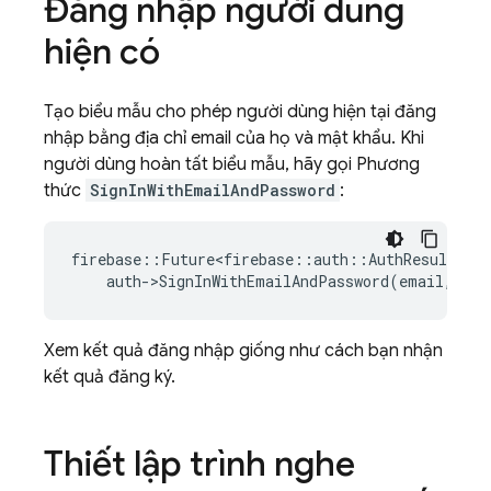
Đăng nhập người dùng
hiện có
Tạo biểu mẫu cho phép người dùng hiện tại đăng
nhập bằng địa chỉ email của họ và mật khẩu. Khi
người dùng hoàn tất biểu mẫu, hãy gọi Phương
thức
SignInWithEmailAndPassword
:
firebase
::
Future<firebase
::
auth
::
AuthResult
>
re
auth
-
>
SignInWithEmailAndPassword
(
email
,
pas
Xem kết quả đăng nhập giống như cách bạn nhận
kết quả đăng ký.
Thiết lập trình nghe