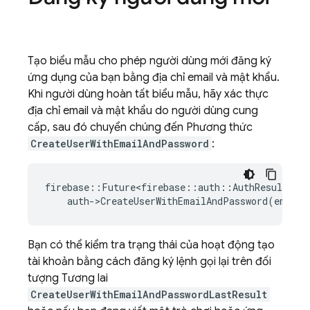
Tạo biểu mẫu cho phép người dùng mới đăng ký
ứng dụng của bạn bằng địa chỉ email và mật khẩu.
Khi người dùng hoàn tất biểu mẫu, hãy xác thực
địa chỉ email và mật khẩu do người dùng cung
cấp, sau đó chuyển chúng đến Phương thức
CreateUserWithEmailAndPassword
:
firebase
::
Future<firebase
::
auth
::
AuthResult
>
re
auth
-
>
CreateUserWithEmailAndPassword
(
email
,
Bạn có thể kiểm tra trạng thái của hoạt động tạo
tài khoản bằng cách đăng ký lệnh gọi lại trên đối
tượng Tương lai
CreateUserWithEmailAndPasswordLastResult