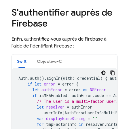
S'authentifier auprès de
Firebase
Enfin, authentifiez-vous auprès de Firebase à
l'aide de l'identifiant Firebase :
Swift
Objective-C
Auth
.
auth
().
signIn
(
with
:
credential
)
{
authResu
if
let
error
=
error
{
let
authError
=
error
as
NSError
if
isMFAEnabled
,
authError
.
code
==
AuthEr
// The user is a multi-factor user. Sec
let
resolver
=
authError
.
userInfo
[
AuthErrorUserInfoMultiFacto
var
displayNameString
=
""
for
tmpFactorInfo
in
resolver
.
hints
{