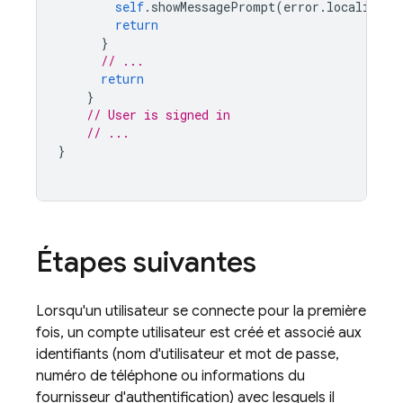
self
.
showMessagePrompt
(
error
.
localizedD
return
}
// ...
return
}
// User is signed in
// ...
}
Étapes suivantes
Lorsqu'un utilisateur se connecte pour la première
fois, un compte utilisateur est créé et associé aux
identifiants (nom d'utilisateur et mot de passe,
numéro de téléphone ou informations du
fournisseur d'authentification) avec lesquels il