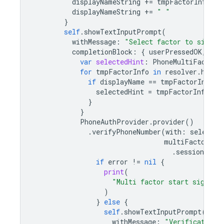
displayNameString
+=
tmpFactorInfo
.
di
displayNameString
+=
" "
}
self
.
showTextInputPrompt
(
withMessage
:
"Select factor to sign i
completionBlock
:
{
userPressedOK
,
dis
var
selectedHint
:
PhoneMultiFactorI
for
tmpFactorInfo
in
resolver
.
hints
if
displayName
==
tmpFactorInfo
.
d
selectedHint
=
tmpFactorInfo
as
}
}
PhoneAuthProvider
.
provider
()
.
verifyPhoneNumber
(
with
:
selected
multiFactorSes
.
session
)
{
if
error
!=
nil
{
print
(
"Multi factor start sign in
)
}
else
{
self
.
showTextInputPrompt
(
withMessage
:
"Verification 