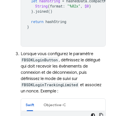
let
hashString
=
hashedData
.
compactMap
{
String
(
format
:
"%02x"
,
$0
)
}.
joined
()
return
hashString
}
Lorsque vous configurez le paramètre
FBSDKLoginButton
, définissez le délégué
qui doit recevoir les événements de
connexion et de déconnexion, puis
définissez le mode de suivi sur
FBSDKLoginTrackingLimited
et associez
un nonce. Exemple :
Swift
Objective-C