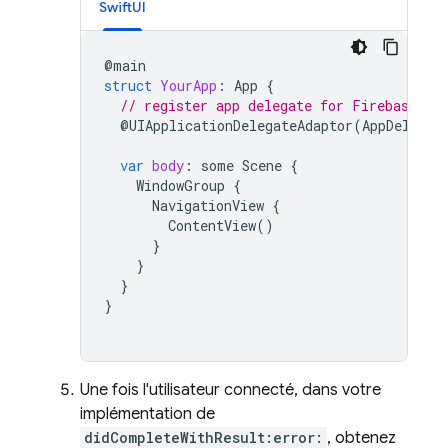
SwiftUI
@
main
struct
YourApp
:
App
{
// register app delegate for Firebase se
@
UIApplicationDelegateAdaptor
(
AppDelegat
var
body
:
some
Scene
{
WindowGroup
{
NavigationView
{
ContentView
()
}
}
}
}
Une fois l'utilisateur connecté, dans votre
implémentation de
didCompleteWithResult:error:
, obtenez