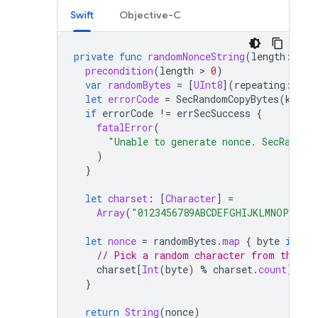
Swift
Objective-C
private
func
randomNonceString
(
length
:
Int
precondition
(
length
 > 
0
)
var
randomBytes
=
[
UInt8
](
repeating
:
0
,
let
errorCode
=
SecRandomCopyBytes
(
kSecR
if
errorCode
!=
errSecSuccess
{
fatalError
(
"Unable to generate nonce. SecRandom
)
}
let
charset
:
[
Character
]
=
Array
(
"0123456789ABCDEFGHIJKLMNOPQRSTU
let
nonce
=
randomBytes
.
map
{
byte
in
// Pick a random character from the se
charset
[
Int
(
byte
)
%
charset
.
count
]
}
return
String
(
nonce
)