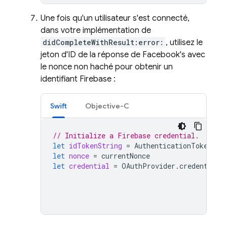
Une fois qu'un utilisateur s'est connecté,
dans votre implémentation de
didCompleteWithResult:error:
, utilisez le
jeton d'ID de la réponse de Facebook's avec
le nonce non haché pour obtenir un
identifiant Firebase :
Swift
Objective-C
// Initialize a Firebase credential.
let
idTokenString
=
AuthenticationToken
.
cu
let
nonce
=
currentNonce
let
credential
=
OAuthProvider
.
credential
(
r