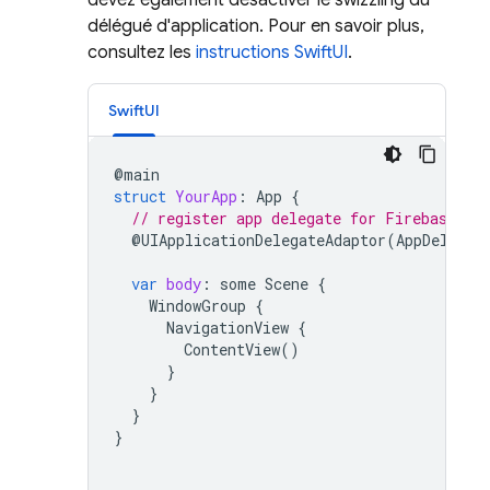
devez également désactiver le swizzling du
délégué d'application. Pour en savoir plus,
consultez les
instructions SwiftUI
.
SwiftUI
@
main
struct
YourApp
:
App
{
// register app delegate for Firebase se
@
UIApplicationDelegateAdaptor
(
AppDelegat
var
body
:
some
Scene
{
WindowGroup
{
NavigationView
{
ContentView
()
}
}
}
}