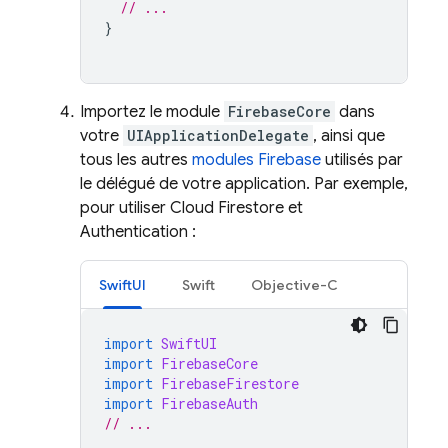
// ...
}
Importez le module
FirebaseCore
dans
votre
UIApplicationDelegate
, ainsi que
tous les autres
modules Firebase
utilisés par
le délégué de votre application. Par exemple,
pour utiliser
Cloud Firestore
et
Authentication
:
SwiftUI
Swift
Objective-C
import
SwiftUI
import
FirebaseCore
import
FirebaseFirestore
import
FirebaseAuth
// ...