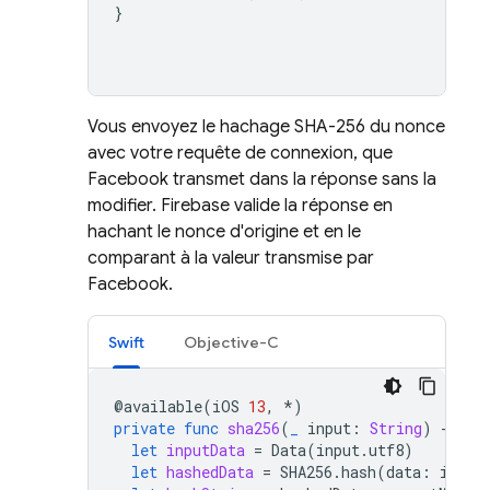
}
Vous envoyez le hachage SHA-256 du nonce
avec votre requête de connexion, que
Facebook transmet dans la réponse sans la
modifier. Firebase valide la réponse en
hachant le nonce d'origine et en le
comparant à la valeur transmise par
Facebook.
Swift
Objective-C
@
available
(
iOS
13
,
*
)
private
func
sha256
(
_
input
:
String
)
-
>
St
let
inputData
=
Data
(
input
.
utf8
)
let
hashedData
=
SHA256
.
hash
(
data
:
input