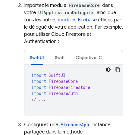
Importez le module
FirebaseCore
dans
votre
UIApplicationDelegate
, ainsi que
tous les autres
modules Firebase
utilisés par
le délégué de votre application. Par exemple,
pour utiliser
Cloud Firestore
et
Authentication
:
SwiftUI
Swift
Objective-C
import
SwiftUI
import
FirebaseCore
import
FirebaseFirestore
import
FirebaseAuth
// ...
Configurez une
FirebaseApp
instance
partagée dans la méthode