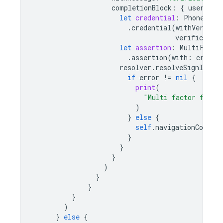
completionBlock
:
{
userPres
let
credential
:
PhoneAuth
.
credential
(
withVerific
verification
let
assertion
:
MultiFacto
.
assertion
(
with
:
creden
resolver
.
resolveSignIn
(
wi
if
error
!=
nil
{
print
(
"Multi factor finan
)
}
else
{
self
.
navigationControl
}
}
}
)
}
}
}
)
}
else
{