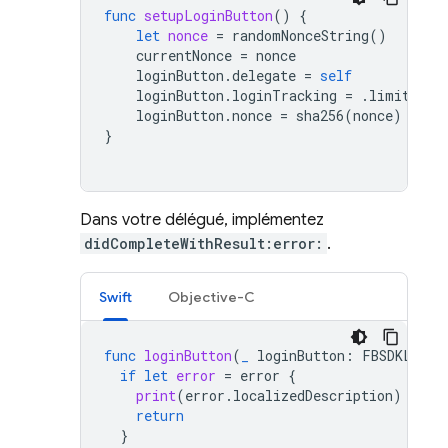
func
setupLoginButton
()
{
let
nonce
=
randomNonceString
()
currentNonce
=
nonce
loginButton
.
delegate
=
self
loginButton
.
loginTracking
=
.
limited
loginButton
.
nonce
=
sha256
(
nonce
)
}
Dans votre délégué, implémentez
didCompleteWithResult:error:
.
Swift
Objective-C
func
loginButton
(
_
loginButton
:
FBSDKLogin
if
let
error
=
error
{
print
(
error
.
localizedDescription
)
return
}