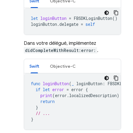
Swift
Objective-C
let
loginButton
=
FBSDKLoginButton
()
loginButton
.
delegate
=
self
Dans votre délégué, implémentez
didCompleteWithResult:error:
.
Swift
Objective-C
func
loginButton
(
_
loginButton
:
FBSDKLogin
if
let
error
=
error
{
print
(
error
.
localizedDescription
)
return
}
// ...
}