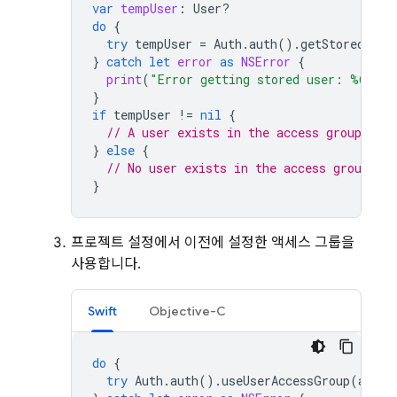
var
tempUser
:
User
?
do
{
try
tempUser
=
Auth
.
auth
().
getStoredUser
}
catch
let
error
as
NSError
{
print
(
"Error getting stored user: %@"
,
e
}
if
tempUser
!=
nil
{
// A user exists in the access group
}
else
{
// No user exists in the access group
}
프로젝트 설정에서 이전에 설정한 액세스 그룹을
사용합니다.
Swift
Objective-C
do
{
try
Auth
.
auth
().
useUserAccessGroup
(
acces