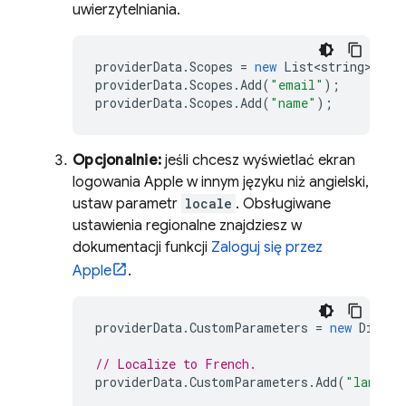
uwierzytelniania.
providerData
.
Scopes
=
new
List<string>
();
providerData
.
Scopes
.
Add
(
"email"
);
providerData
.
Scopes
.
Add
(
"name"
);
Opcjonalnie:
jeśli chcesz wyświetlać ekran
logowania Apple w innym języku niż angielski,
ustaw parametr
locale
. Obsługiwane
ustawienia regionalne znajdziesz w
dokumentacji funkcji
Zaloguj się przez
Apple
.
providerData
.
CustomParameters
=
new
Dictio
// Localize to French.
providerData
.
CustomParameters
.
Add
(
"languag