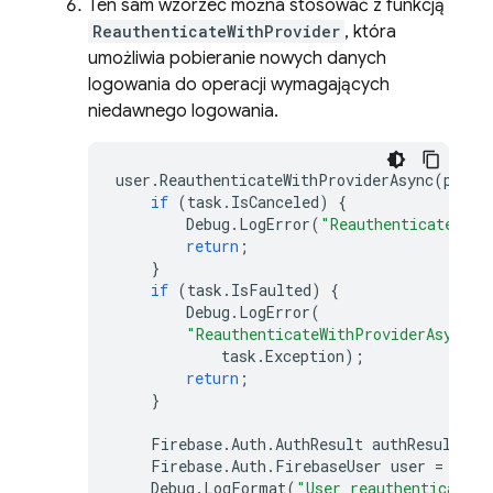
Ten sam wzorzec można stosować z funkcją
ReauthenticateWithProvider
, która
umożliwia pobieranie nowych danych
logowania do operacji wymagających
niedawnego logowania.
user
.
ReauthenticateWithProviderAsync
(
provi
if
(
task
.
IsCanceled
)
{
Debug
.
LogError
(
"ReauthenticateWith
return
;
}
if
(
task
.
IsFaulted
)
{
Debug
.
LogError
(
"ReauthenticateWithProviderAsync e
task
.
Exception
);
return
;
}
Firebase
.
Auth
.
AuthResult
authResult
=
Firebase
.
Auth
.
FirebaseUser
user
=
auth
Debug
.
LogFormat
(
"User reauthenticated 