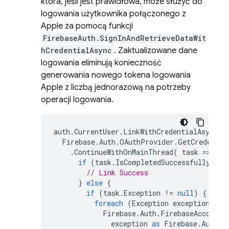
która, jeśli jest prawidłowa, może służyć do
logowania użytkownika połączonego z
Apple za pomocą funkcji
FirebaseAuth.SignInAndRetrieveDataWit
hCredentialAsync
. Zaktualizowane dane
logowania eliminują konieczność
generowania nowego tokena logowania
Apple z liczbą jednorazową na potrzeby
operacji logowania.
auth
.
CurrentUser
.
LinkWithCredentialAsync
(
Firebase
.
Auth
.
OAuthProvider
.
GetCredentia
.
ContinueWithOnMainThread
(
task
=
>
{
if
(
task
.
IsCompletedSuccessfully
)
{
// Link Success
}
else
{
if
(
task
.
Exception
!=
null
)
{
foreach
(
Exception
exception
in
Firebase
.
Auth
.
FirebaseAccountL
exception
as
Firebase
.
Auth
.
F