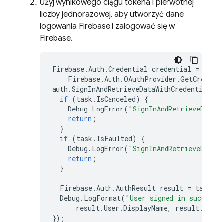
Użyj wynikowego ciągu tokena i pierwotnej
liczby jednorazowej, aby utworzyć dane
logowania Firebase i zalogować się w
Firebase.
Firebase
.
Auth
.
Credential
credential
=
Firebase
.
Auth
.
OAuthProvider
.
GetCredent
auth
.
SignInAndRetrieveDataWithCredentialAs
if
(
task
.
IsCanceled
)
{
Debug
.
LogError
(
"SignInAndRetrieveDataW
return
;
}
if
(
task
.
IsFaulted
)
{
Debug
.
LogError
(
"SignInAndRetrieveDataW
return
;
}
Firebase
.
Auth
.
AuthResult
result
=
task
.
R
Debug
.
LogFormat
(
"User signed in successf
result
.
User
.
DisplayName
,
result
.
User
});