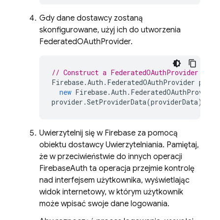
Gdy dane dostawcy zostaną
skonfigurowane, użyj ich do utworzenia
FederatedOAuthProvider.
// Construct a FederatedOAuthProvider for 
Firebase
.
Auth
.
FederatedOAuthProvider
provi
new
Firebase
.
Auth
.
FederatedOAuthProvider
provider
.
SetProviderData
(
providerData
);
Uwierzytelnij się w Firebase za pomocą
obiektu dostawcy Uwierzytelniania. Pamiętaj,
że w przeciwieństwie do innych operacji
FirebaseAuth ta operacja przejmie kontrolę
nad interfejsem użytkownika, wyświetlając
widok internetowy, w którym użytkownik
może wpisać swoje dane logowania.