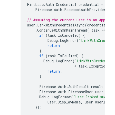
Firebase
.
Auth
.
Credential
credential
=
Firebase
.
Auth
.
FacebookAuthProvider
.
Get
// Assuming the current user is an Apple u
user
.
LinkWithCredentialAsync
(
credential
)
.
ContinueWithOnMainThread
(
task
=
>
{
if
(
task
.
IsCanceled
)
{
Debug
.
LogError
(
"LinkWithCredenti
return
;
}
if
(
task
.
IsFaulted
)
{
Debug
.
LogError
(
"LinkWithCredential
+
task
.
Exception
);
return
;
}
Firebase
.
Auth
.
AuthResult
result
=
ta
Firebase
.
Auth
.
FirebaseUser
user
=
re
Debug
.
LogFormat
(
"User linked success
user
.
DisplayName
,
user
.
UserId
);
});