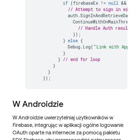
if
(
firebaseEx
!=
null
 && 
fire
// Attempt to sign in with t
auth
.
SignInAndRetrieveDataWi
ContinueWithOnMainThread
(
// Handle Auth result.
});
}
else
{
Debug
.
Log
(
"Link with Apple f
}
}
// end for loop
}
}
});
W Androidzie
W Androidzie uwierzytelniaj użytkowników w
Firebase, integrując w aplikacji ogólne logowanie
OAuth oparte na internecie za pomocą pakietu