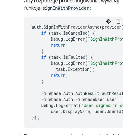
Aby rozpocząć proces logowania, wywołaj
funkcję
signInWithProvider
:
auth
.
SignInWithProviderAsync
(
provider
).
Con
if
(
task
.
IsCanceled
)
{
Debug
.
LogError
(
"SignInWithProvider
return
;
}
if
(
task
.
IsFaulted
)
{
Debug
.
LogError
(
"SignInWithProvider
task
.
Exception
);
return
;
}
Firebase
.
Auth
.
AuthResult
authResult
=
Firebase
.
Auth
.
FirebaseUser
user
=
auth
Debug
.
LogFormat
(
"User signed in succes
user
.
DisplayName
,
user
.
UserId
);
});