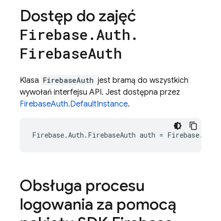
Dostęp do zajęć
Firebase
.
Auth
.
Firebase
Auth
Klasa
FirebaseAuth
jest bramą do wszystkich
wywołań interfejsu API. Jest dostępna przez
FirebaseAuth.DefaultInstance
.
Firebase
.
Auth
.
FirebaseAuth
auth
=
Firebase
.
Auth
Obsługa procesu
logowania za pomocą