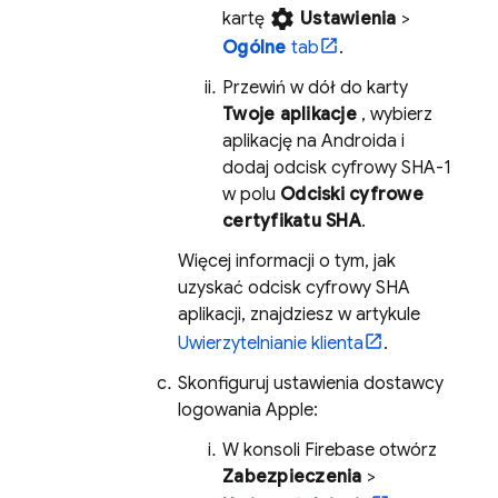
settings
kartę
Ustawienia
>
Ogólne
tab
.
Przewiń w dół do karty
Twoje aplikacje
, wybierz
aplikację na Androida i
dodaj odcisk cyfrowy SHA-1
w polu
Odciski cyfrowe
certyfikatu SHA
.
Więcej informacji o tym, jak
uzyskać odcisk cyfrowy SHA
aplikacji, znajdziesz w artykule
Uwierzytelnianie klienta
.
Skonfiguruj ustawienia dostawcy
logowania Apple:
W konsoli
Firebase
otwórz
Zabezpieczenia
>