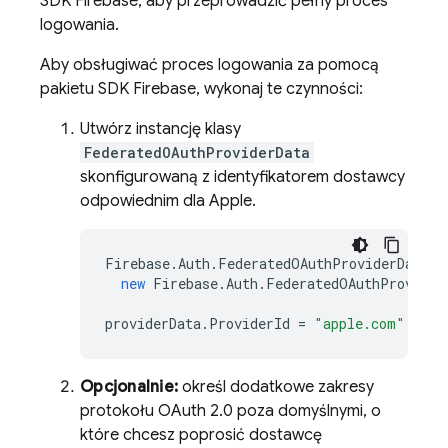
SDK Firebase, aby przeprowadzić pełny proces
logowania.
Aby obsługiwać proces logowania za pomocą
pakietu SDK Firebase, wykonaj te czynności:
Utwórz instancję klasy
FederatedOAuthProviderData
skonfigurowaną z identyfikatorem dostawcy
odpowiednim dla Apple.
Firebase
.
Auth
.
FederatedOAuthProviderData
p
new
Firebase
.
Auth
.
FederatedOAuthProvider
providerData
.
ProviderId
=
"apple.com"
;
Opcjonalnie:
określ dodatkowe zakresy
protokołu OAuth 2.0 poza domyślnymi, o
które chcesz poprosić dostawcę