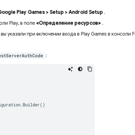
oogle Play Games > Setup > Android Setup
.
ли Play, в поле
«Определение ресурсов»
.
 вы указали при включении входа в Play Games в консоли
F
estServerAuthCode
:
iguration
.
Builder
()