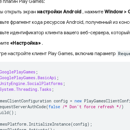
 плагин Play Games:
ы открыть экран
настройки Android
, нажмите
Window > G
вьте фрагмент кода ресурсов Android, полученный из консо
вьте идентификатор клиента вашего веб-сервера, который
мите
«Настройка»
.
гре настройте клиент Play Games, включив параметр
Requ
GooglePlayGames
;
GooglePlayGames.BasicApi
;
UnityEngine.SocialPlatforms
;
System.Threading.Tasks
;
mesClientConfiguration
config
=
new
PlayGamesClientConf
equestServerAuthCode
(
false
/* Don't force refresh */
)
uild
();
mesPlatform
.
InitializeInstance
(
config
);
mesPlatform
.
Activate
();