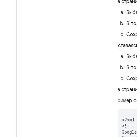
На стран
Выб
В п
Сохр
Оставаяс
Выб
В п
Сохр
На стран
Пример ф
<
?
xml
<
!--
Google