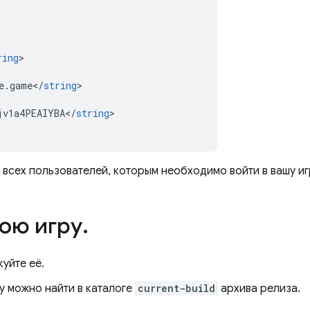
ring
e
.
game
<
/
string
jv1a4PEAIYBA
<
/
string
>

всех пользователей, которым необходимо войти в вашу иг
вою игру
.
уйте её.
ty можно найти в каталоге
current-build
архива релиза.