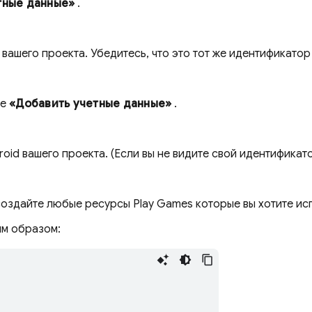
тные данные»
.
ашего проекта. Убедитесь, что это тот же идентификатор
те
«Добавить учетные данные»
.
id вашего проекта. (Если вы не видите свой идентификато
оздайте любые ресурсы
Play Games
которые вы хотите исп
им образом: