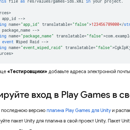
his
file
as
res
/
values
/
games
-
ids
.
xml
in
your
project
.
rces
app_id
--
ing
name
=
"app_id"
translatable
=
"false"
>
123456789000
<
/
st
package_name
--
ing
name
=
"package_name"
translatable
=
"false"
>
com
.
exampl
event
Wiped
Raid
--
ing
name
=
"event_wiped_raid"
translatable
=
"false"
>
CgkIpK
urces
ице
«Тестировщики»
добавьте адреса электронной почты 
руйте вход в Play Games в с
е последнюю версию
плагина Play Games для Unity
и распак
йте пакет Unity для плагина в свой проект Unity. Пакет Uni