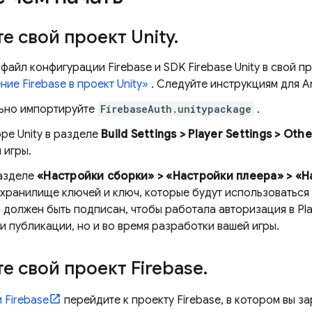
е свой проект Unity
.
 файл конфигурации Firebase и SDK
Firebase
Unity
в свой пр
ие Firebase в проект Unity»
. Следуйте инструкциям для A
ьно импортируйте
FirebaseAuth.unitypackage
.
ре Unity в разделе
Build Settings > Player Settings > Othe
 игры.
разделе
«Настройки сборки» > «Настройки плеера» > «
хранилище ключей и ключ, которые будут использоваться 
должен быть подписан, чтобы работала авторизация в Pl
и публикации, но и во время разработки вашей игры.
е свой проект Firebase
.
и
Firebase
перейдите к проекту Firebase, в котором вы за