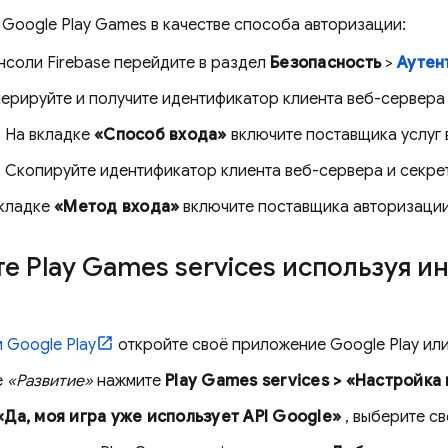
е
Google Play Games
в качестве способа авторизации:
онсоли
Firebase
перейдите в раздел
Безопасность
>
Аутен
ерируйте и получите идентификатор клиента веб-сервера 
На вкладке
«Способ входа»
включите поставщика услуг
Скопируйте идентификатор клиента веб-сервера и секре
вкладке
«Метод входа»
включите поставщика авторизаци
те
Play Games
services
используя и
и
Google Play
откройте своё приложение
Google Play
или
е
«Развитие»
нажмите
Play Games
services
> «Настройка 
«Да, моя игра уже использует API Google»
, выберите св