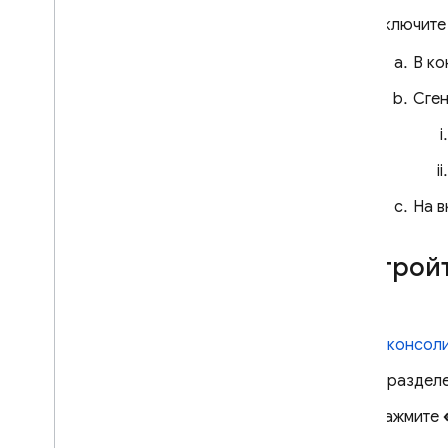
Включит
App Hosting
В к
Сген
Hosting
Cloud Functions
Extensions
На 
Firebase ML
Настрой
СОПУТСТВУЮЩИЕ ТОВАРЫ
Cloud Messaging
В
консол
Remote Config
В раздел
Нажмите