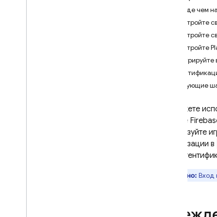
Firebase
Прежде чем н
i
OS+
Настройте св
Android
Настройте св
Flutter
Настройте Pl
Web
Интегрируйте в
C++
Аутентификаци
Unity
Следующие ш
Начать
Управление пользователями
Вы можете исп
основе Firebas
Аутентификация по паролю
авторизуйте иг
Войти через Google
авторизации в
Играть в игры
для аутентифик
Аутентификация Git
Hub
Логин в фейсбук
Важно:
Вход 
Войти через Apple
Вход в Твиттер
Майкрософт
Прежде