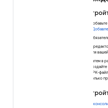
Yahoo
Номер телефона
Настройт
Используйте собственную
систему аутентификации
Добавьте
Анонимная аутентификация
«Добавлен
Свяжите несколько
поставщиков
Обязател
аутентификации
В редакто
Admin
для вашей
Программная настройка
поставщиков удостоверений
Затем в 
OAuth
создайте 
Настройте поставщиков
аутентификации с помощью
APK-файл 
Firebase CLI
.
только пр
Настройте обработчик
действий электронной почты
Настройт
Расширьте возможности с
помощью облачных функций
В
консол
Расширение с помощью