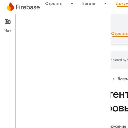
Строить
Бегать
Докум
Документация
Чат
Обзор
Основы рекламы
ИИ
Строить
Обзор
Firebase
Доку
Набор эмуляторов
Аутен
игровы
Authentication
Введение
С чего мне начать?
Содержание
Пользователи в проектах