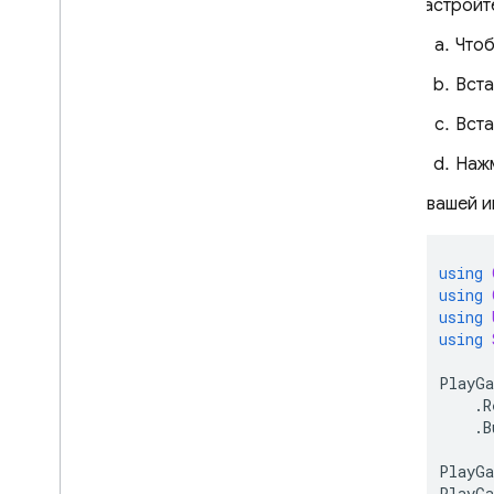
Настройте
Чтоб
Вста
Вста
Наж
В вашей и
using
using
using
using
PlayGa
.
R
.
B
PlayGa
PlayGa