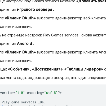
ице настроек
Play Games
services
нажмите
«Добавить уче
ерите тип
игрового сервера
.
оле
«Клиент OAuth»
выберите идентификатор веб-клиента в
аните изменения.
ь на странице настроек
Play Games
services
, снова нажми
ерите тип
Android
.
оле
«Клиент OAuth»
выберите идентификатор клиента Andro
аните изменения.
ицах
«События»
,
«Достижения»
и
«Таблицы лидеров»
с
рагмента кода, содержащего ресурсы, выглядит следующ
version
=
"1.0"
encoding
=
"utf-8"
?
>

Play
game
services
IDs
.