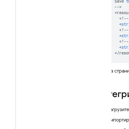
Save
t
--
>

<
resou
<
!--
<
str
<
!--
<
str
<
!--
<
str
<
/
reso
На стран
Интегри
Загрузит
Импортиру