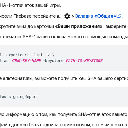
HA-1-отпечаток вашей игры.
settings
онсоли
Firebase
перейдите в...
>
Вкладка
«Общие»
.
рутите вниз до карточки
«Ваши приложения»
, выберите
 отпечаток SHA-1 вашего ключа можно с помощью команд
l -exportcert -list -v \

lias 
YOUR-KEY-NAME
 -keystore 
PATH-TO-KEYSTORE
е альтернативы, вы можете получить хеш SHA вашего серт
lew signingReport
ю информацию о том, как получить SHA-отпечаток вашего 
айл должен быть подписан этим ключом, в том числе и на