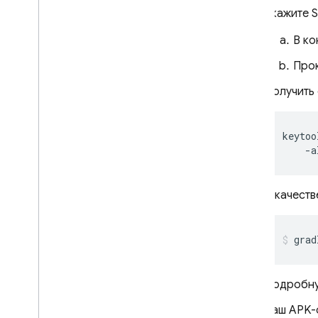
функций блокировки
Укажите S
Пользовательские домены
электронной почты
В к
Истории успеха
Прок
Ограничения на использование
Получить
Проверка номера телефона
keytoo
App Check
    -a
SQL Connect
В качеств
Cloud Firestore
grad
Realtime Database
Storage
Подробну
Ваш APK-ф
Правила безопасности