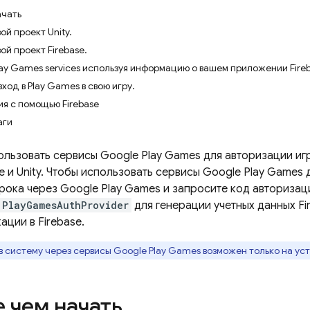
ачать
ой проект Unity.
ой проект Firebase.
ay Games services используя информацию о вашем приложении Fireb
ход в Play Games в свою игру.
я с помощью Firebase
аги
ользовать сервисы Google Play Games для авторизации игр
e и Unity. Чтобы использовать сервисы Google Play Games 
рока через Google Play Games и запросите код авторизаци
PlayGamesAuthProvider
для генерации учетных данных Fi
ации в Firebase.
в систему через сервисы Google Play Games возможен только на уст
 чем начать