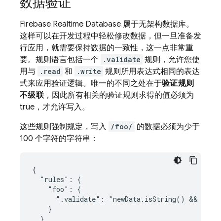
数据验证
Firebase Realtime Database
属于无架构数据库。
这样可以在开发过程中轻松修改数据，但一旦准备发
行应用，就需要保持数据的一致性，这一点非常重
要。规则语言包括一个
.validate
规则，允许您使
用与
.read
和
.write
规则所用表达式相同的表达
式来应用验证逻辑。唯一的不同之处在于
验证规则
不级联
，因此所有相关的验证规则求得的值必须为
true，才允许写入。
这些规则强制规定，写入
/foo/
的数据必须为少于
100 个字符的字符串：
{

  "rules": {

    "foo": {

      ".validate": "newData.isString() && newDa
    }

  }
