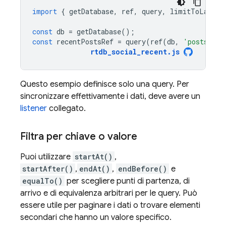
import
{
getDatabase
,
ref
,
query
,
limitToLast
}
const
db
=
getDatabase
();
const
recentPostsRef
=
query
(
ref
(
db
,
'posts'
),
rtdb_social_recent
.
js
Questo esempio definisce solo una query. Per
sincronizzare effettivamente i dati, deve avere un
listener
collegato.
Filtra per chiave o valore
Puoi utilizzare
startAt()
,
startAfter()
,
endAt()
,
endBefore()
e
equalTo()
per scegliere punti di partenza, di
arrivo e di equivalenza arbitrari per le query. Può
essere utile per paginare i dati o trovare elementi
secondari che hanno un valore specifico.