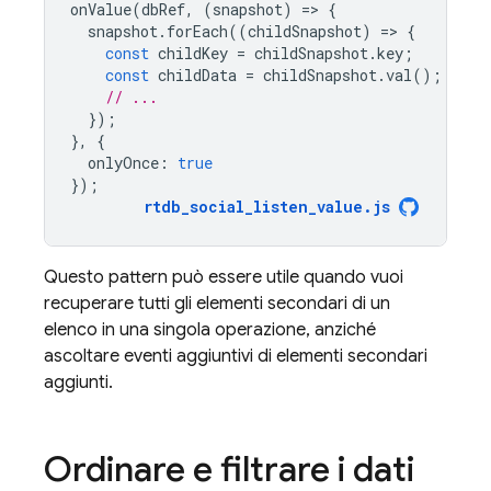
onValue
(
dbRef
,
(
snapshot
)
=
>
{
snapshot
.
forEach
((
childSnapshot
)
=
>
{
const
childKey
=
childSnapshot
.
key
;
const
childData
=
childSnapshot
.
val
();
// ...
});
},
{
onlyOnce
:
true
});
rtdb_social_listen_value
.
js
Questo pattern può essere utile quando vuoi
recuperare tutti gli elementi secondari di un
elenco in una singola operazione, anziché
ascoltare eventi aggiuntivi di elementi secondari
aggiunti.
Ordinare e filtrare i dati