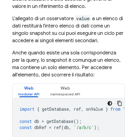
valore in un riferimento di elenco.
L'allegato di un osservatore
value
a un elenco di
dati restituirà l'intero elenco di dati come un
singolo snapshot su cui puoi eseguire un ciclo per
accedere ai singoli elementi secondari.
Anche quando esiste una sola corrispondenza
per la query, lo snapshot è comunque un elenco,
ma contiene un solo elemento. Per accedere
all'elemento, devi scorrere il risultato:
Web
Web
import
{
getDatabase
,
ref
,
onValue
}
from
"fire
const
db
=
getDatabase
();
const
dbRef
=
ref
(
db
,
'/a/b/c'
);