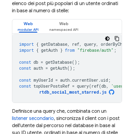
elenco dei post più popolari di un utente ordinati
in base al numero di stelle:
Web
Web
import
{
getDatabase
,
ref
,
query
,
orderByChild
import
{
getAuth
}
from
"firebase/auth"
;
const
db
=
getDatabase
();
const
auth
=
getAuth
();
const
myUserId
=
auth
.
currentUser
.
uid
;
const
topUserPostsRef
=
query
(
ref
(
db
,
'user-pos
rtdb_social_most_starred
.
js
Definisce una query che, combinata con un
listener secondario
, sincronizza il client con i post
dell'utente dal percorso nel database in base al
suo ID utente, ordinati in base al numero di stelle