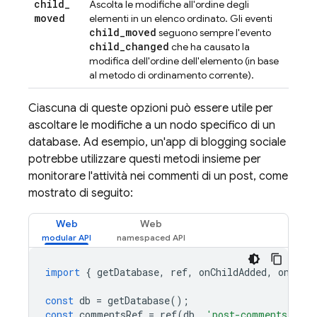
child
_
Ascolta le modifiche all'ordine degli
moved
elementi in un elenco ordinato. Gli eventi
child
_
moved
seguono sempre l'evento
child
_
changed
che ha causato la
modifica dell'ordine dell'elemento (in base
al metodo di ordinamento corrente).
Ciascuna di queste opzioni può essere utile per
ascoltare le modifiche a un nodo specifico di un
database. Ad esempio, un'app di blogging sociale
potrebbe utilizzare questi metodi insieme per
monitorare l'attività nei commenti di un post, come
mostrato di seguito:
Web
Web
import
{
getDatabase
,
ref
,
onChildAdded
,
onChil
const
db
=
getDatabase
();
const
commentsRef
=
ref
(
db
,
'post-comments/'
+