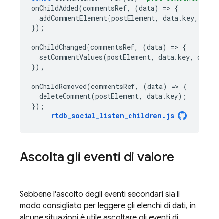
onChildAdded
(
commentsRef
,
(
data
)
=
>
{
addCommentElement
(
postElement
,
data
.
key
,
data
});
onChildChanged
(
commentsRef
,
(
data
)
=
>
{
setCommentValues
(
postElement
,
data
.
key
,
data
.
});
onChildRemoved
(
commentsRef
,
(
data
)
=
>
{
deleteComment
(
postElement
,
data
.
key
);
});
rtdb_social_listen_children
.
js
Ascolta gli eventi di valore
Sebbene l'ascolto degli eventi secondari sia il
modo consigliato per leggere gli elenchi di dati, in
alcune situazioni è utile ascoltare gli eventi di