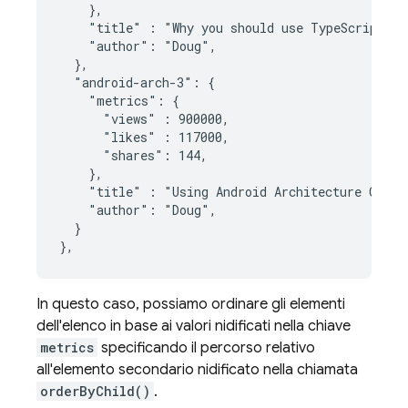
    },

    "title" : "Why you should use TypeScript fo
    "author": "Doug",

  },

  "android-arch-3": {

    "metrics": {

      "views" : 900000,

      "likes" : 117000,

      "shares": 144,

    },

    "title" : "Using Android Architecture Compo
    "author": "Doug",

  }

},
In questo caso, possiamo ordinare gli elementi
dell'elenco in base ai valori nidificati nella chiave
metrics
specificando il percorso relativo
all'elemento secondario nidificato nella chiamata
orderByChild()
.