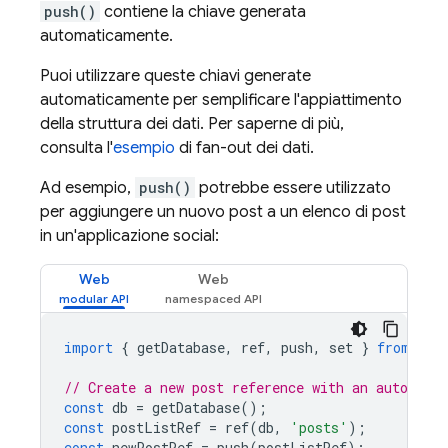
push()
contiene la chiave generata
automaticamente.
Puoi utilizzare queste chiavi generate
automaticamente per semplificare l'appiattimento
della struttura dei dati. Per saperne di più,
consulta l'
esempio
di fan-out dei dati.
Ad esempio,
push()
potrebbe essere utilizzato
per aggiungere un nuovo post a un elenco di post
in un'applicazione social:
Web
Web
import
{
getDatabase
,
ref
,
push
,
set
}
from
"fi
// Create a new post reference with an auto-gene
const
db
=
getDatabase
();
const
postListRef
=
ref
(
db
,
'posts'
);
const
newPostRef
=
push
(
postListRef
);