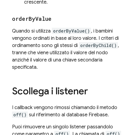
crescente.
order
By
Value
Quando si utilizza
orderByValue()
, i bambini
vengono ordinati in base al loro valore. I criteri di
ordinamento sono gli stessi di
orderByChild()
,
tranne che viene utilizzato il valore del nodo
anziché il valore di una chiave secondaria
specificata.
Scollega i listener
I callback vengono rimossi chiamando il metodo
off()
sul riferimento al database Firebase.
Puoi rimuovere un singolo listener passandolo
come parametro a
off()
. La chiamata di
off()