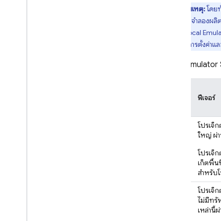
หมายเหตุ:
โดยทั
Firebase ML
โปรแกรมจำลองผลิตภั
เริ่มต้น
Local Emula
ผลิตภัณฑ์ที่เกี่ยวข้อง
เกี่ยวกับการตั้งค่าแ
Cloud Messaging
Local Emulator 
Remote Config
ประเภท
โปร
ฟีเจอร์
เจ็กต์
จริง
โปรเจ็กต
ใหญ่ ผ่
โปรเจ็กต
เก็ตพื้น
สำหรับโป
สาธิต
โปรเจ็ก
ไม่มีทรั
เหล่านี