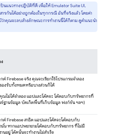
นแนวทางปฏิบัติที่ดี เพื่อให้
Emulator Suite UI
,
ันได้อย่างถูกต้องในทุกกรณี อันที่จริงแล้ว โดยค่า
ม้ว่าคุณจะลบล้างลักษณะการทำงานนี้ได้ก็ตาม ดูคำแนะนำ
อง
จ็กต์ Firebase จริง คุณจะเรียกใช้โปรแกรมจำลอง
่รองรับทั้งหมดหรือบางส่วนก็ได้
่คุณไม่ได้จำลอง แอปและโค้ดจะ โต้ตอบกับทรัพยากรที่
์ฐานข้อมูล บัคเก็ตพื้นที่เก็บข้อมูล ฟังก์ชัน ฯลฯ)
จ็กต์ Firebase สาธิต แอปและโค้ดจะโต้ตอบกับ
านั้น
หากแอปพยายามโต้ตอบกับทรัพยากร ที่ไม่มี
อยู่ โค้ดนั้นจะทำงานไม่สำเร็จ