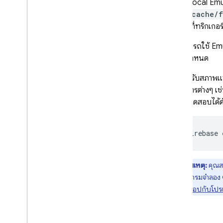
ตอนนี้
Local Emu
ยัง
~/.cache/f
ฟังก์ชันที่ทริกเก
คุณสามารถใช้
Emu
Email กำหนด
หรือสำหรับสภาพแว
ดำเนินการต่างๆ เช
สคริปต์ทดสอบได้ดั
firebase
หมายเหตุ:
คุณส
กับโปรแกรมจำลอง
เชื่อมต่อแอปกับโป