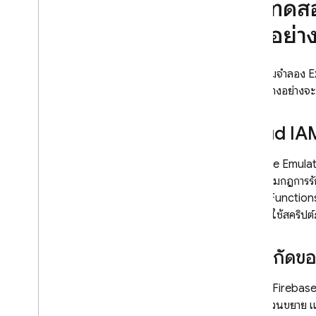
การทดส
จริงอย่า
โปรแกรมจำลอง
E
ทำงานบางอย่างจะ
Cloud IA
Firebase Emulato
ปฏิบัติตามกฎการรั
Cloud Functions 
การเรียกใช้สคริปต
ข้อจำกัดข
ปัจจุบัน
Firebase
สำหรับส่วนขยาย แล