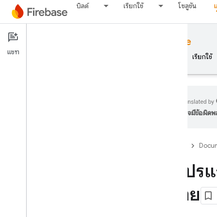
บิลด์
เรียกใช้
โซลูชัน
Documentation
Local Emulator Suite
แชท
ภาพรวม
พื้นฐาน
AI
บิลด์
เรียกใช้
อาจมีข้อผิด
ภาพรวม
Firebase
Docum
ชุดโปรแกรมจำลอง
ใช้โปร
บทนำ
เชื่อมต่อแอปและสร้างต้นแบบ
ขยาย
เริ่มใช้งาน
เชื่อมต่อกับโปรแกรมจำลองการ
ตรวจสอบสิทธิ์