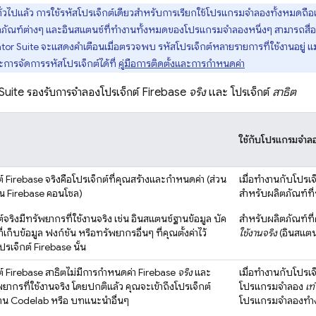
่วไปแล้ว การใช้รหัสโปรเจ็กต์เดียวสำหรับการเรียกใช้โปรแกรมจำลองทั้งหมดถือเป็
ณฑ์ต่างๆ และอินสแตนซ์ที่ทำงานทั้งหมดของโปรแกรมจำลองหนึ่งๆ สามารถสื่อสารก
tor Suite
จะแสดงคำเตือนเมื่อตรวจพบ รหัสโปรเจ็กต์หลายรายการที่ใช้งานอยู่ แ
ละการจัดการรหัสโปรเจ็กต์ได้ที่
คู่มือการติดตั้งและการกำหนดค่า
Suite
รองรับการจำลองโปรเจ็กต์ Firebase
จริง
และ โปรเจ็กต์
สาธิต
ใช้กับโปรแกรมจำล
์ Firebase จริงคือโปรเจ็กต์ที่คุณสร้างและกำหนดค่า (ส่วน
เมื่อทำงานกับโปรเ
าน
Firebase
คอนโซล)
สำหรับผลิตภัณฑ์ที
์จริงมีทรัพยากรที่ใช้งานจริง เช่น อินสแตนซ์ฐานข้อมูล บัค
สำหรับผลิตภัณฑ์ที
ที่เก็บข้อมูล ฟังก์ชัน หรือทรัพยากรอื่นๆ ที่คุณตั้งค่าไว้
ใช้งานจริง
(อินสแตนซ
รเจ็กต์ Firebase นั้น
ต์ Firebase สาธิตไม่มีการกำหนดค่า Firebase
จริง
และ
เมื่อทำงานกับโปรเ
พยากรที่ใช้งานจริง โดยปกติแล้ว คุณจะเข้าถึงโปรเจ็กต์
โปรแกรมจำลอง
เท่
้ผ่าน Codelab หรือ บทแนะนำอื่นๆ
โปรแกรมจำลองทำงาน