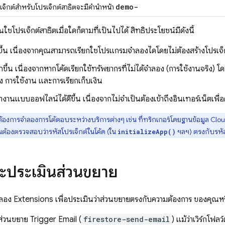
demo-
เจ็กต์สำหรับโปรเจ็กต์สาธิตจะมีคำนำหน้า
้โปรเจ็กต์สาธิตเมื่อใดก็ตามที่เป็นไปได้ สิทธิประโยชน์มีดังนี้
่ายขึ้น เนื่องจากคุณสามารถเรียกใช้โปรแกรมจำลองได้โดยไม่ต้องสร้างโปรเจ
ึ้น เนื่องจากหากโค้ดเรียกใช้ทรัพยากรที่ไม่ได้จำลอง (การใช้งานจริง) โดยไ
 การใช้งาน และการเรียกเก็บเงิน
งานแบบออฟไลน์ได้ดีขึ้น เนื่องจากไม่จำเป็นต้องเข้าถึงอินเทอร์เน็ตเพ
องการจำลองการโต้ตอบระหว่างบริการต่างๆ เช่น ที่ทริกเกอร์โดยฐานข้อมูล
Clou
ต้องตรวจสอบว่ารหัสโปรเจ็กต์ในโค้ด (ใน
ฯลฯ) ตรงกับรหัสโ
initializeApp()
ละประเมินส่วนขยาย
ำลอง
Extensions
เพื่อประเมินว่าส่วนขยายตรงกับความต้องการ ของคุณหรื
่วนขยาย Trigger Email (
firestore-send-email
)
แม้ว่าเวิร์กโฟล