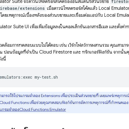
lator Suite
จะดาวน์โหลดซอร์สโค้ดของอินสแตนซ์ส่วนขยาย
firesto
irebase/extensions
เมื่อดาวน์โหลดซอร์สโค้ดแล้ว
Local Emulator
อร์โดยเหตุการณ์เบื้องหลังของส่วนขยายและเชื่อมต่อแอปกับ
Local Emula
lator Suite UI
เพื่อเพิ่มข้อมูลลงในคอลเล็กชันเอกสารอีเมล และตั้งค่า
ดล้อมการทดสอบแบบไม่โต้ตอบ เช่น เวิร์กโฟลว์การผสานรวม คุณสามารถ
่น ป้อนข้อมูลที่จำเป็น
Cloud Firestore
และ ทริกเกอร์ฟังก์ชัน จากนั้น
งนี้
emulators:exec
my-test.sh
ามารถใช้โปรแกรมจำลอง
Extensions
เพื่อประเมินส่วนขยายที่ เผยแพร่เหตุกา
Cloud Functions
เพื่อช่วยคุณทดสอบฟังก์ชันการจัดการเหตุการณ์ที่กำหนดเอง ท
รแกรมจำลอง
Cloud Functions
Emulator