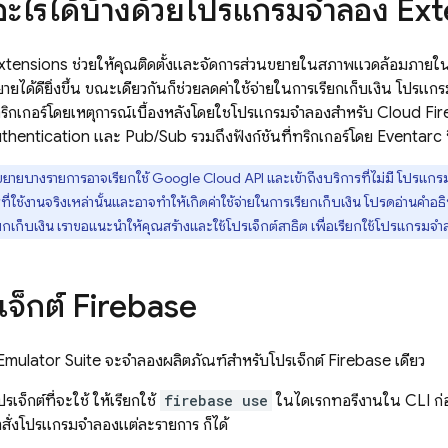
อะไรได้บ้างด้วยโปรแกรมจำลอง
Ext
xtensions
ช่วยให้คุณติดตั้งและจัดการส่วนขยายในสภาพแวดล้อมภายในเ
ได้ดียิ่งขึ้น ขณะเดียวกันก็ช่วยลดค่าใช้จ่ายในการเรียกเก็บเงิน โปรแก
่ทริกเกอร์โดยเหตุการณ์เบื้องหลังโดยใช้โปรแกรมจำลองสำหรับ
Cloud Fir
thentication
และ
Pub/Sub
รวมถึงฟังก์ชันที่ทริกเกอร์โดย Eventarc 
ขยายบางรายการอาจเรียกใช้
Google Cloud
API และเข้าถึงบริการที่ไม่มี โปรแ
รที่ใช้งานจริงเหล่านั้นและอาจทำให้เกิดค่าใช้จ่ายในการเรียกเก็บเงิน โปรดอ่านคำอ
เก็บเงิน เราขอแนะนำให้คุณสร้างและใช้โปรเจ็กต์สาธิต เพื่อเรียกใช้โปรแกรมจำ
เจ็กต์ Firebase
Emulator Suite
จะจำลองผลิตภัณฑ์สำหรับโปรเจ็กต์ Firebase เดียว
เจ็กต์ที่จะใช้ ให้เรียกใช้
firebase use
ในไดเรกทอรีงานใน CLI ก่อ
สั่งโปรแกรมจำลองแต่ละรายการ ก็ได้