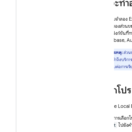
ฉันจะทำ
SQL Connect
โปรแกรมจำลอง
E
Cloud Firestore
สามารถของส่วนขยาย
รวมถึง ฟังก์ชันที
Realtime Database
for Firebase
,
Au
Storage
หมายเหตุ:
ส่วน
จะยังคงเข้าถึงบริกา
กฎความปลอดภัย
ผลกระทบต่อการเรียก
App Hosting
เลือกโปร
Hosting
Firebase Local 
Cloud Functions
หากต้องการเลือกโปร
Extensions
project
ไปยังคำ