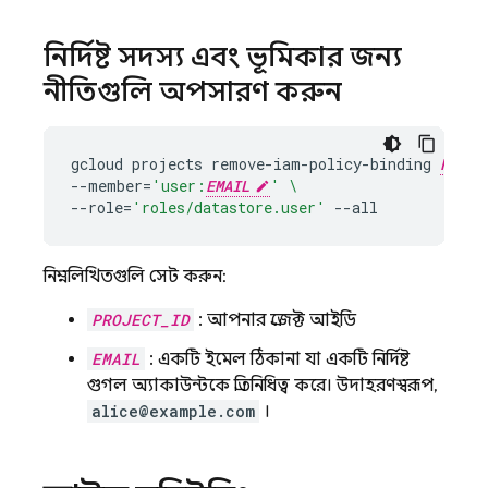
নির্দিষ্ট সদস্য এবং ভূমিকার জন্য
নীতিগুলি অপসারণ করুন
gcloud
projects
remove-iam-policy-binding
PROJE
--member
=
'user:
EMAIL
'
\
--role
=
'roles/datastore.user'
নিম্নলিখিতগুলি সেট করুন:
PROJECT_ID
: আপনার প্রজেক্ট আইডি
EMAIL
: একটি ইমেল ঠিকানা যা একটি নির্দিষ্ট
গুগল অ্যাকাউন্টকে প্রতিনিধিত্ব করে। উদাহরণস্বরূপ,
alice@example.com
।