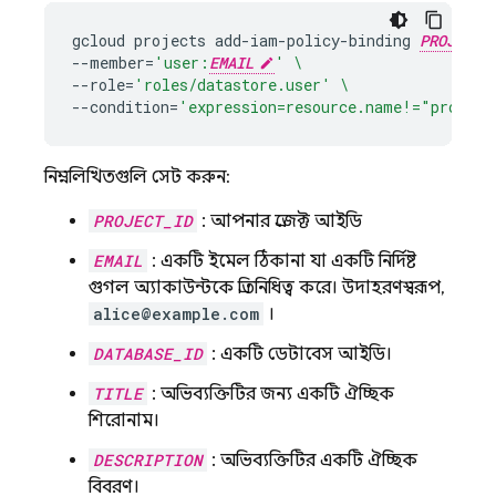
gcloud
projects
add-iam-policy-binding
PROJECT_
--member
=
'user:
EMAIL
'
\
--role
=
'roles/datastore.user'
\
--condition
=
'expression=resource.name!="project
নিম্নলিখিতগুলি সেট করুন:
PROJECT_ID
: আপনার প্রজেক্ট আইডি
EMAIL
: একটি ইমেল ঠিকানা যা একটি নির্দিষ্ট
গুগল অ্যাকাউন্টকে প্রতিনিধিত্ব করে। উদাহরণস্বরূপ,
alice@example.com
।
DATABASE_ID
: একটি ডেটাবেস আইডি।
TITLE
: অভিব্যক্তিটির জন্য একটি ঐচ্ছিক
শিরোনাম।
DESCRIPTION
: অভিব্যক্তিটির একটি ঐচ্ছিক
বিবরণ।