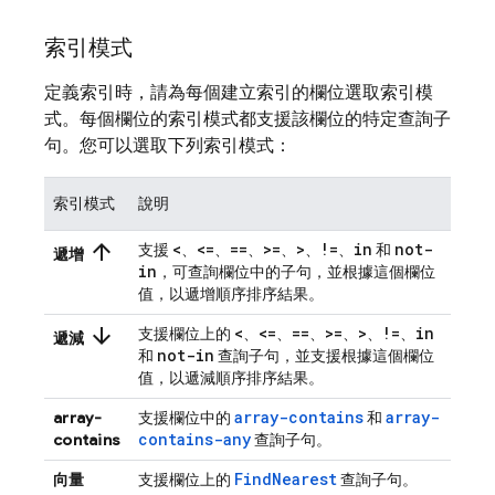
索引模式
定義索引時，請為每個建立索引的欄位選取索引模
式。每個欄位的索引模式都支援該欄位的特定查詢子
句。您可以選取下列索引模式：
索引模式
說明
arrow_upward
<
<=
==
>=
>
!=
in
not-
支援
、
、
、
、
、
、
和
遞增
in
，可查詢欄位中的子句，並根據這個欄位
值，以遞增順序排序結果。
arrow_downward
<
<=
==
>=
>
!=
in
支援欄位上的
、
、
、
、
、
、
遞減
not-in
和
查詢子句，並支援根據這個欄位
值，以遞減順序排序結果。
array-contains
array-
array-
支援欄位中的
和
contains-any
contains
查詢子句。
FindNearest
向量
支援欄位上的
查詢子句。