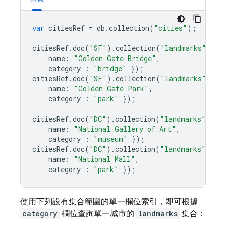
var
citiesRef
=
db
.
collection
(
"cities"
);
citiesRef
.
doc
(
"SF"
)
.
collection
(
"landmarks"
)
.
do
name
:
"Golden Gate Bridge"
,
category
:
"bridge"
});
citiesRef
.
doc
(
"SF"
)
.
collection
(
"landmarks"
)
.
do
name
:
"Golden Gate Park"
,
category
:
"park"
});
citiesRef
.
doc
(
"DC"
)
.
collection
(
"landmarks"
)
.
do
name
:
"National Gallery of Art"
,
category
:
"museum"
});
citiesRef
.
doc
(
"DC"
)
.
collection
(
"landmarks"
)
.
do
name
:
"National Mall"
,
category
:
"park"
});
使用下列設有集合範圍的單一欄位索引，即可根據
category
欄位查詢單一城市的
landmarks
集合：