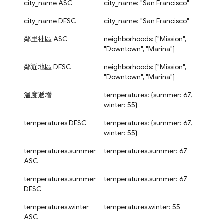
city_name ASC
city_name: "San Francisco"
city_name DESC
city_name: "San Francisco"
鄰里社區 ASC
neighborhoods: ["Mission",
"Downtown", "Marina"]
鄰近地區 DESC
neighborhoods: ["Mission",
"Downtown", "Marina"]
溫度遞增
temperatures: {summer: 67,
winter: 55}
temperatures DESC
temperatures: {summer: 67,
winter: 55}
temperatures.summer
temperatures.summer: 67
ASC
temperatures.summer
temperatures.summer: 67
DESC
temperatures.winter
temperatures.winter: 55
ASC