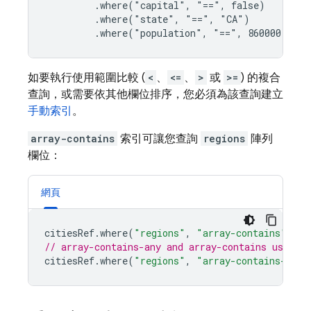
         .where("capital", "==", false)

         .where("state", "==", "CA")

         .where("population", "==", 860000)
如要執行使用範圍比較 (
<
、
<=
、
>
或
>=
) 的複合
查詢，或需要依其他欄位排序，您必須為該查詢建立
手動索引
。
array-contains
索引可讓您查詢
regions
陣列
欄位：
網頁
citiesRef
.
where
(
"regions"
,
"array-contains"
,
"w
// array-contains-any and array-contains use th
citiesRef
.
where
(
"regions"
,
"array-contains-any"