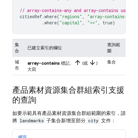
// array-contains-any and array-contains use th
citiesRef
.
where
(
"regions"
,
"array-contains-any"
.
where
(
"capital"
,
"=="
,
true
)
集
查詢範
已建立索引的欄位
合
圍
arrow_upward
arrow_downward
城
集合
array-contains
標記、
(或
)
市
大寫
產品素材資源集合群組索引支援
的查詢
如要示範具有產品素材資源集合群組範圍的索引，請
將
landmarks
子集合新增至部分
city
文件：
網頁