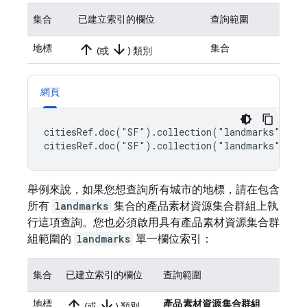
集合
已建立索引的欄位
查詢範圍
arrow_upward
arrow_downward
地標
集合
(或
) 類別
網頁
citiesRef.doc("SF").collection("landmarks").whe
citiesRef.doc("SF").collection("landmarks").wh
舉例來說，如果您想查詢所有城市的地標，請在包含
所有
landmarks
集合的產品素材資源集合群組上執
行這項查詢。您也必須啟用具有產品素材資源集合群
組範圍的
landmarks
單一欄位索引：
集合
已建立索引的欄位
查詢範圍
arrow_upward
arrow_downward
地標
產品素材資源集合群組
(或
) 類別