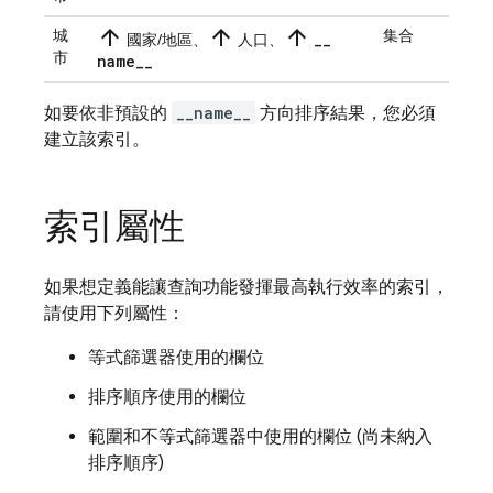
arrow_upward
arrow_upward
arrow_upward
城
集合
_
_
國家/地區、
人口、
市
name
_
_
如要依非預設的
__name__
方向排序結果，您必須
建立該索引。
索引屬性
如果想定義能讓查詢功能發揮最高執行效率的索引，
請使用下列屬性：
等式篩選器使用的欄位
排序順序使用的欄位
範圍和不等式篩選器中使用的欄位 (尚未納入
排序順序)