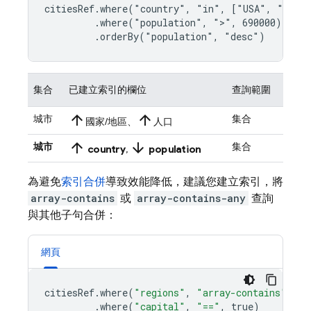
citiesRef.where("country", "in", ["USA", "Japan
         .where("population", ">", 690000)

         .orderBy("population", "desc")
集合
已建立索引的欄位
查詢範圍
arrow_upward
arrow_upward
城市
集合
國家/地區、
人口
arrow_upward
arrow_downward
城市
集合
country
,
population
為避免
索引合併
導致效能降低，建議您建立索引，將
array-contains
或
array-contains-any
查詢
與其他子句合併：
網頁
citiesRef
.
where
(
"regions"
,
"array-contains"
,
"e
.
where
(
"capital"
,
"=="
,
true
)