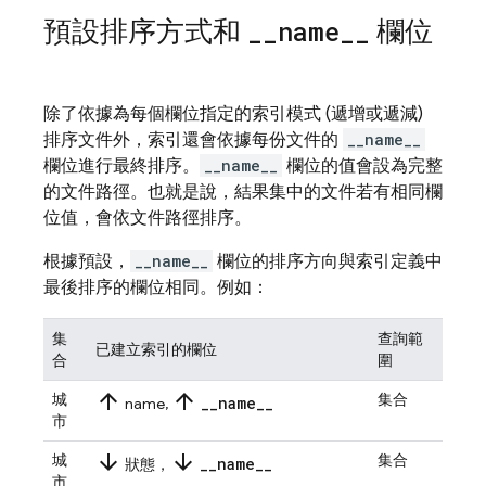
預設排序方式和
_
_
name
_
_
欄位
除了依據為每個欄位指定的索引模式 (遞增或遞減)
排序文件外，索引還會依據每份文件的
__name__
欄位進行最終排序。
__name__
欄位的值會設為完整
的文件路徑。也就是說，結果集中的文件若有相同欄
位值，會依文件路徑排序。
根據預設，
__name__
欄位的排序方向與索引定義中
最後排序的欄位相同。例如：
集
查詢範
已建立索引的欄位
合
圍
arrow_upward
arrow_upward
城
集合
_
_
name
_
_
name,
市
arrow_downward
arrow_downward
城
集合
_
_
name
_
_
狀態，
市