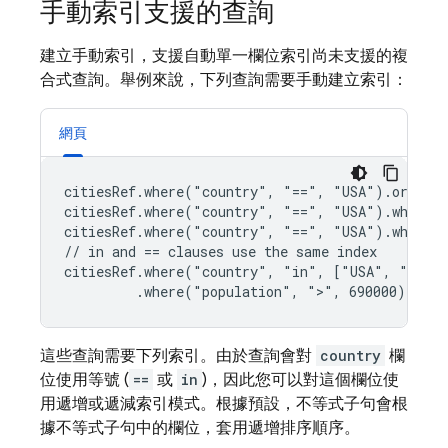
手動索引支援的查詢
建立手動索引，支援自動單一欄位索引尚未支援的複
合式查詢。舉例來說，下列查詢需要手動建立索引：
網頁
citiesRef.where("country", "==", "USA").orderBy
citiesRef.where("country", "==", "USA").where("
citiesRef.where("country", "==", "USA").where("
// in and == clauses use the same index

citiesRef.where("country", "in", ["USA", "Japan
         .where("population", ">", 690000)
這些查詢需要下列索引。由於查詢會對
country
欄
位使用等號 (
==
或
in
)，因此您可以對這個欄位使
用遞增或遞減索引模式。根據預設，不等式子句會根
據不等式子句中的欄位，套用遞增排序順序。