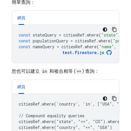
簡單查詢：
網頁
const
stateQuery
=
citiesRef
.
where
(
"state"
,
"==
const
populationQuery
=
citiesRef
.
where
(
"popula
const
nameQuery
=
citiesRef
.
where
(
"name"
,
">="
,
test
.
firestore
.
js
您也可以建立
in
和複合相等 (
==
) 查詢：
網頁
citiesRef.where('country', 'in', ["USA", "Japan
// Compound equality queries

citiesRef.where("state", "==", "CO").where("nam
citiesRef.where("country", "==", "USA")
