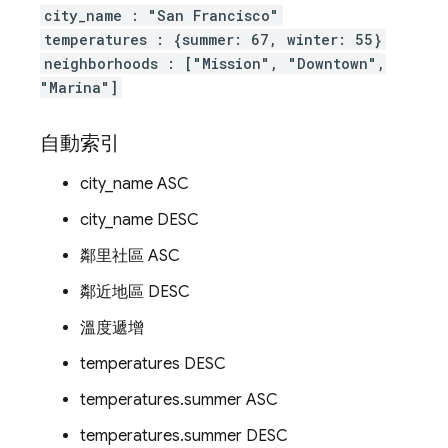
city_name : "San Francisco"
temperatures : {summer: 67, winter: 55}
neighborhoods : ["Mission", "Downtown",
"Marina"]
自動索引
city_name ASC
city_name DESC
鄰里社區 ASC
鄰近地區 DESC
溫度遞增
temperatures DESC
temperatures.summer ASC
temperatures.summer DESC