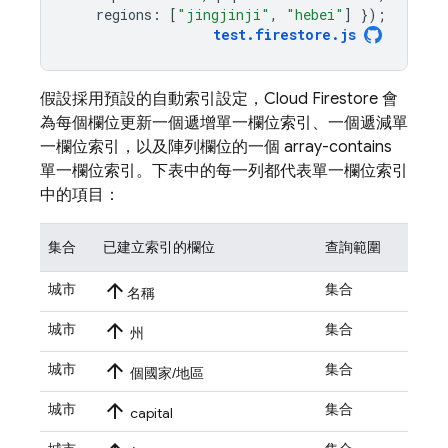
regions
:
[
"jingjinji"
,
"hebei"
]
});
test
.
firestore
.
js
假設採用預設的自動索引設定，
Cloud Firestore
會
為每個欄位更新一個遞增單一欄位索引、一個遞減單
一欄位索引，以及陣列欄位的一個 array-contains
單一欄位索引。下表中的每一列都代表單一欄位索引
中的項目：
集合
已建立索引的欄位
查詢範圍
arrow_upward
城市
集合
名稱
arrow_upward
城市
集合
州
arrow_upward
城市
集合
個國家/地區
arrow_upward
城市
集合
capital