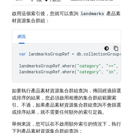
啟用這個索引後，您就可以查詢
landmarks
產品素
材資源集合群組：
網頁
var
landmarksGroupRef
=
db
.
collectionGroup
(
"lan
landmarksGroupRef
.
where
(
"category"
,
"=="
,
"par
landmarksGroupRef
.
where
(
"category"
,
"in"
,
[
"pa
如要執行產品素材資源集合群組查詢，傳回經過篩選
或排序的結果，您必須啟用相應的集合群組範圍索
引。不過，如果產品素材資源集合群組查詢不會篩選
或排序結果，就不需要任何額外的索引定義。
舉例來說，您可以在不啟用額外索引的情況下，執行
下列產品素材資源集合群組查詢：