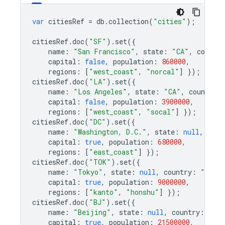
var
citiesRef
=
db
.
collection
(
"cities"
);
citiesRef
.
doc
(
"SF"
).
set
({
name
:
"San Francisco"
,
state
:
"CA"
,
country
capital
:
false
,
population
:
860000
,
regions
:
[
"west_coast"
,
"norcal"
]
});
citiesRef
.
doc
(
"LA"
).
set
({
name
:
"Los Angeles"
,
state
:
"CA"
,
country
:
capital
:
false
,
population
:
3900000
,
regions
:
[
"west_coast"
,
"socal"
]
});
citiesRef
.
doc
(
"DC"
).
set
({
name
:
"Washington, D.C."
,
state
:
null
,
coun
capital
:
true
,
population
:
680000
,
regions
:
[
"east_coast"
]
});
citiesRef
.
doc
(
"TOK"
).
set
({
name
:
"Tokyo"
,
state
:
null
,
country
:
"Japa
capital
:
true
,
population
:
9000000
,
regions
:
[
"kanto"
,
"honshu"
]
});
citiesRef
.
doc
(
"BJ"
).
set
({
name
:
"Beijing"
,
state
:
null
,
country
:
"Ch
capital
:
true
,
population
:
21500000
,