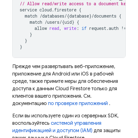
// Allow read/write access to a document keyed 
service
cloud
.
firestore
{
match
/
databases
/
{
database
}
/
documents
{
match
/
users
/
{
uid
}
{
allow
read
,
write
:
if
request
.
auth
!
=
nul
}
}
}
Прежде чем развертывать веб-приложение,
приложение для Android или iOS в рабочей
среде, также примите меры для обеспечения
доступа к данным
Cloud Firestore
только для
клиентов вашего приложения. См.
документацию
по проверке приложений
.
Если вы используете один из серверных SDK,
воспользуйтесь
системой управления
идентификацией и доступом (IAM)
для защиты