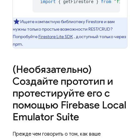
import
{
getFirestore
}
from
"firebase/
Ищете компактную библиотеку Firestore и вам
нужны только простые возможности REST/CRUD?
Попробуйте
Firestore Lite SDK
, доступный только через
npm.
(Необязательно)
Создайте прототип и
протестируйте его с
помощью
Firebase Local
Emulator Suite
Прежде чем говорить о том, как ваше