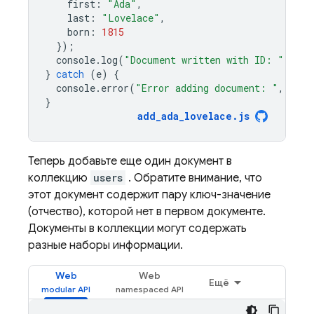
first
:
"Ada"
,
last
:
"Lovelace"
,
born
:
1815
});
console
.
log
(
"Document written with ID: "
,
doc
}
catch
(
e
)
{
console
.
error
(
"Error adding document: "
,
e
);
}
add_ada_lovelace
.
js
Теперь добавьте еще один документ в
коллекцию
users
. Обратите внимание, что
этот документ содержит пару ключ-значение
(отчество), которой нет в первом документе.
Документы в коллекции могут содержать
разные наборы информации.
Web
Web
Ещё