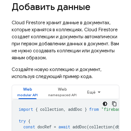
Добавить данные
Cloud Firestore
хранит данные в документах,
которые хранятся в коллекциях.
Cloud Firestore
создает коллекции и документы автоматически
при первом добавлении данных в документ. Вам
не нужно создавать коллекции или документы
явным образом.
Создайте новую коллекцию и документ,
используя следующий пример кода.
Web
Web
Ещё
import
{
collection
,
addDoc
}
from
"firebase/fi
try
{
const
docRef
=
await
addDoc
(
collection
(
db
,
"u