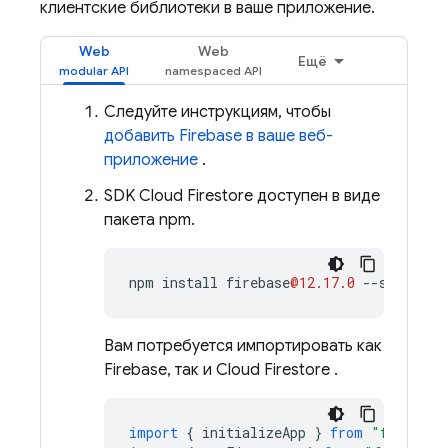
клиентские библиотеки в ваше приложение.
Web
Web
Ещё
Следуйте инструкциям, чтобы
добавить Firebase в ваше веб-
приложение
.
SDK
Cloud Firestore
доступен в виде
пакета npm.
npm
install
firebase
@12.17.0
--
save
Вам потребуется импортировать как
Firebase, так и
Cloud Firestore
.
import
{
initializeApp
}
from
"firebase