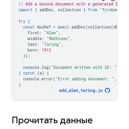
// Add a second document with a generated ID.
import
{
addDoc
,
collection
}
from
"firebase/fi
try
{
const
docRef
=
await
addDoc
(
collection
(
db
,
"u
first
:
"Alan"
,
middle
:
"Mathison"
,
last
:
"Turing"
,
born
:
1912
});
console
.
log
(
"Document written with ID: "
,
doc
}
catch
(
e
)
{
console
.
error
(
"Error adding document: "
,
e
);
}
add_alan_turing
.
js
Прочитать данные