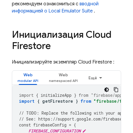
рекомендуем ознакомиться с
вводной
информацией о
Local Emulator Suite
.
Инициализация
Cloud
Firestore
Инициализируйте экземпляр
Cloud Firestore
:
Web
Web
Ещё
import
{
initializeApp
}
from
"firebase/app"
;
import
{
getFirestore
}
from
"firebase/fires
//
TODO
:
Replace
the
following
with
your
app
's 
//
See
:
https
:
//
support
.
google
.
com
/
firebase
/
ans
const
firebaseConfig
=
{
FIREBASE_CONFIGURATION