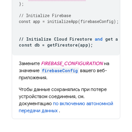
};
//
Initialize
Firebase
const
app
=
initializeApp
(
firebaseConfig
);
//
Initialize
Cloud
Firestore
and
get
a
refe
const
db
=
getFirestore
(
app
);
Замените
FIREBASE_CONFIGURATION
на
значение
firebaseConfig
вашего веб-
приложения.
Чтобы данные сохранялись при потере
устройством соединения, см.
документацию
по включению автономной
передачи данных
.