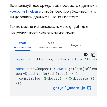
Воспользуйтесь средством просмотра данных в
консоли Firebase
, чтобы быстро убедиться, что
вы добавили данные в
Cloud Firestore
.
Также можно использовать метод `get` для
получения всей коллекции целиком.
Web
Web
Ещё
import
{
collection
,
getDocs
}
from
"firebase/f
const
querySnapshot
=
await
getDocs
(
collection
(
querySnapshot
.
forEach
((
doc
)
=
>
{
console
.
log
(
`
${
doc
.
id
}
 => 
${
doc
.
data
()
}
`
);
});
get_all_users
.
js