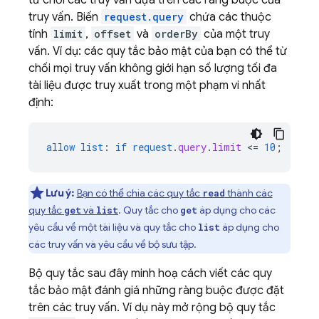
truy vấn. Biến
request.query
chứa các thuộc
tính
limit
,
offset
và
orderBy
của một truy
vấn. Ví dụ: các quy tắc bảo mật của bạn có thể từ
chối mọi truy vấn không giới hạn số lượng tối đa
tài liệu được truy xuất trong một phạm vi nhất
định:
allow
list
:
if
request
.
query
.
limit
<
=
10
;
Lưu ý:
Bạn có thể chia các quy tắc
thành các
read
quy tắc
và
. Quy tắc cho
áp dụng cho các
get
list
get
yêu cầu về một tài liệu và quy tắc cho
áp dụng cho
list
các truy vấn và yêu cầu về bộ sưu tập.
Bộ quy tắc sau đây minh hoạ cách viết các quy
tắc bảo mật đánh giá những ràng buộc được đặt
trên các truy vấn. Ví dụ này mở rộng bộ quy tắc