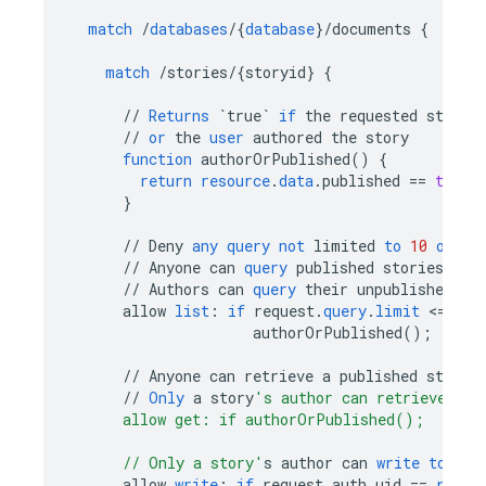
match
/
databases
/
{
database
}
/
documents
{
match
/
stories
/
{
storyid
}
{
//
Returns
`true`
if
the
requested
story
//
or
the
user
authored
the
story
function
authorOrPublished
()
{
return
resource
.
data
.
published
==
true
}
//
Deny
any
query
not
limited
to
10
or
fe
//
Anyone
can
query
published
stories
//
Authors
can
query
their
unpublished
st
allow
list
:
if
request
.
query
.
limit
<
=
10
authorOrPublished
();
//
Anyone
can
retrieve
a
published
story
//
Only
a
story
's author can retrieve an 
      allow get: if authorOrPublished();
      // Only a story'
s
author
can
write
to
a
s
allow
write
:
if
request
.
auth
.
uid
==
resou