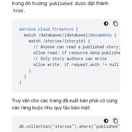
trong đó trường
published
được đặt thành
true
.
service
cloud
.
firestore
{
match
/databases/{database
}
/
documents
{
match
/stories/{storyid
}
{
//
Anyone
can
read
a
published
story
;
onl
allow
read
:
if
resource
.
data
.
published
==
//
Only
story
authors
can
write
allow
write
:
if
request
.
auth
!=
null
 && 
r
}
}
}
Truy vấn cho các trang đã xuất bản phải có cùng
các ràng buộc như quy tắc bảo mật: