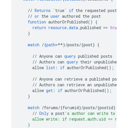
//
Returns
`true`
if
the
requested
post
is
//
or
the
user
authored
the
post
function
authorOrPublished
()
{
return
resource
.
data
.
published
==
true
||
}
match
/
{
path
=**
}
/
posts
/
{
post
}
{
//
Anyone
can
query
published
posts
//
Authors
can
query
their
unpublished
po
allow
list
:
if
authorOrPublished
();
//
Anyone
can
retrieve
a
published
post
//
Authors
can
retrieve
an
unpublished
po
allow
get
:
if
authorOrPublished
();
}
match
/
forums
/
{
forumid
}
/
posts
/
{
postid
}
{
//
Only
a
post
's author can write to a po
      allow write: if request.auth.uid == resou
    }