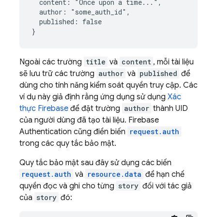
  content: "Once upon a time...",

  author: "some_auth_id",

  published: false

Ngoài các trường
title
và
content
, mỗi tài liệu
sẽ lưu trữ các trường
author
và
published
để
dùng cho tính năng kiểm soát quyền truy cập. Các
ví dụ này giả định rằng ứng dụng sử dụng
Xác
thực Firebase
để đặt trường
author
thành UID
của người dùng đã tạo tài liệu. Firebase
Authentication cũng điền biến
request.auth
trong các quy tắc bảo mật.
Quy tắc bảo mật sau đây sử dụng các biến
request.auth
và
resource.data
để hạn chế
quyền đọc và ghi cho từng
story
đối với tác giả
của
story
đó: