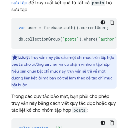
sưu tập
để truy xuất kết quả từ tất cả
posts
bộ
sưu tập:
var
user
=
firebase
.
auth
()
.
currentUser
;
db
.
collectionGroup
(
"posts"
)
.
where
(
"author"
,
"=
Lưu ý:
Truy vấn này yêu cầu một chỉ mục trên tập hợp
cho trường
và có phạm vi nhóm tập hợp.
posts
author
Nếu bạn chưa bật chỉ mục này, truy vấn sẽ trả về một
đường liên kết lỗi mà bạn có thể làm theo để tạo chỉ mục
bắt buộc.
Trong các quy tắc bảo mật, bạn phải cho phép
truy vấn này bằng cách viết quy tắc đọc hoặc quy
tắc liệt kê cho nhóm tập hợp
posts
: