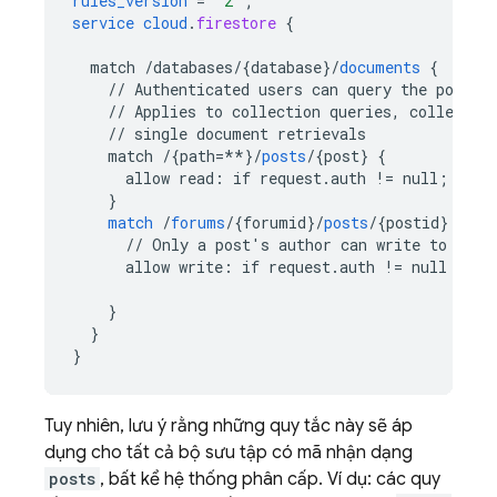
rules_version
=
'2'
;
service
cloud
.
firestore
{
match
/databases/{database
}
/
documents
{
//
Authenticated
users
can
query
the
posts
//
Applies
to
collection
queries,
collectio
//
single
document
retrievals
match
/{path=**
}
/
posts
/
{
post
}
{
allow
read
:
if
request
.
auth
!=
null
;
}
match
/
forums
/
{
forumid
}
/
posts
/
{
postid
}
{
//
Only
a
post's
author
can
write
to
a
po
allow
write
:
if
request
.
auth
!=
null
 && 
r
}
}
}
Tuy nhiên, lưu ý rằng những quy tắc này sẽ áp
dụng cho tất cả bộ sưu tập có mã nhận dạng
posts
, bất kể hệ thống phân cấp. Ví dụ: các quy