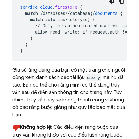
service
cloud
.
firestore
{
match
/databases/{database
}
/
documents
{
match
/stories/{storyid
}
{
//
Only
the
authenticated
user
who
author
allow
read,
write
:
if
request
.
auth
!=
nul
}
}
}
Giả sử ứng dụng của bạn có một trang cho người
dùng xem danh sách các tài liệu
story
mà họ đã
tạo. Bạn có thể cho rằng mình có thể dùng truy
vấn sau để điền sẵn thông tin cho trang này. Tuy
nhiên, truy vấn này sẽ không thành công vì không
có các ràng buộc giống như quy tắc bảo mật của
bạn:
Không hợp lệ
: Các điều kiện ràng buộc của
truy vấn không khớp với các điều kiện ràng buộc