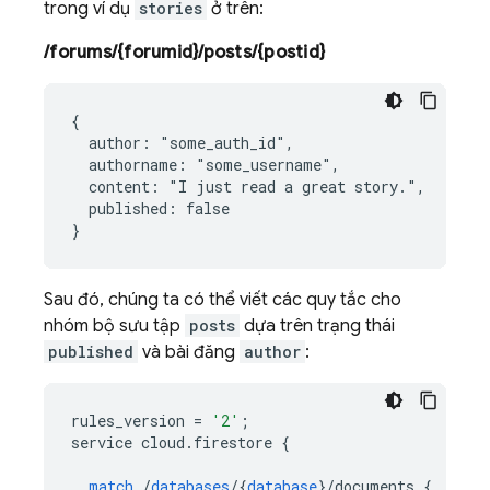
trong ví dụ
stories
ở trên:
/forums/{forumid}/posts/{postid}
{

  author: "some_auth_id",

  authorname: "some_username",

  content: "I just read a great story.",

  published: false

Sau đó, chúng ta có thể viết các quy tắc cho
nhóm bộ sưu tập
posts
dựa trên trạng thái
published
và bài đăng
author
:
rules_version
=
'2'
;
service
cloud
.
firestore
{
match
/
databases
/
{
database
}
/
documents
{