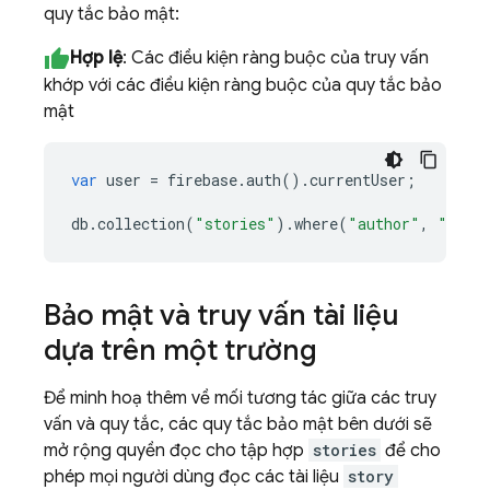
quy tắc bảo mật:
Hợp lệ
: Các điều kiện ràng buộc của truy vấn
khớp với các điều kiện ràng buộc của quy tắc bảo
mật
var
user
=
firebase
.
auth
()
.
currentUser
;
db
.
collection
(
"stories"
)
.
where
(
"author"
,
"=="
,
Bảo mật và truy vấn tài liệu
dựa trên một trường
Để minh hoạ thêm về mối tương tác giữa các truy
vấn và quy tắc, các quy tắc bảo mật bên dưới sẽ
mở rộng quyền đọc cho tập hợp
stories
để cho
phép mọi người dùng đọc các tài liệu
story