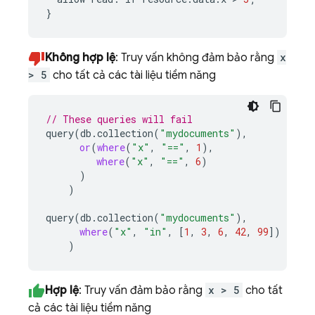
}
Không hợp lệ
: Truy vấn không đảm bảo rằng
x
> 5
cho tất cả các tài liệu tiềm năng
// These queries will fail
query
(
db
.
collection
(
"mydocuments"
),
or
(
where
(
"x"
,
"=="
,
1
),
where
(
"x"
,
"=="
,
6
)
)
)
query
(
db
.
collection
(
"mydocuments"
),
where
(
"x"
,
"in"
,
[
1
,
3
,
6
,
42
,
99
])
)
Hợp lệ
: Truy vấn đảm bảo rằng
x > 5
cho tất
cả các tài liệu tiềm năng