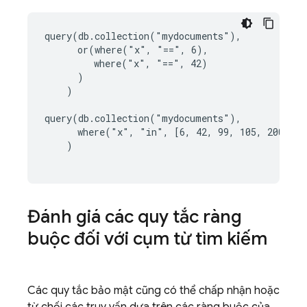
query(db.collection("mydocuments"),

      or(where("x", "==", 6),

         where("x", "==", 42)

      )

    )

query(db.collection("mydocuments"),

      where("x", "in", [6, 42, 99, 105, 200])

    )

Đánh giá các quy tắc ràng
buộc đối với cụm từ tìm kiếm
Các quy tắc bảo mật cũng có thể chấp nhận hoặc
từ chối các truy vấn dựa trên các ràng buộc của