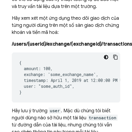
và truy vấn tài liệu dựa trên một trường.
Hãy xem xét một ứng dụng theo dõi giao dịch của
từng người dùng trên một số sàn giao dịch chứng
khoán và tiền mã hoá:
/users/{userid}/exchange/{exchangeid}/transactions
{

  amount: 100,

  exchange: 'some_exchange_name',

  timestamp: April 1, 2019 at 12:00:00 PM UTC-7
  user: "some_auth_id",

Hãy lưu ý trường
user
. Mặc dù chúng tôi biết
người dùng nào sở hữu một tài liệu
transaction
từ đường dẫn của tài liệu, nhưng chúng tôi vẫn
sao chép thông tin này trong mỗi tài liệu