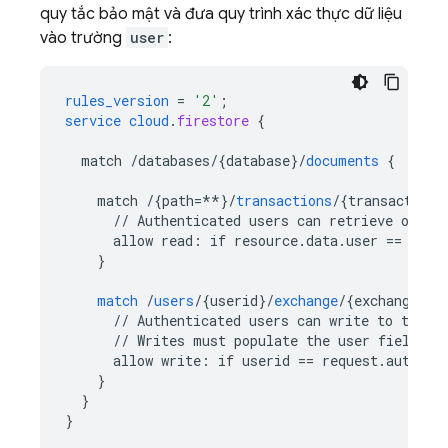
quy tắc bảo mật và đưa quy trình xác thực dữ liệu
vào trường
user
:
rules_version
=
'2'
;
service
cloud
.
firestore
{
match
/databases/{database
}
/
documents
{
match
/{path=**
}
/
transactions
/
{
transaction
}
//
Authenticated
users
can
retrieve
only
allow
read
:
if
resource
.
data
.
user
==
requ
}
match
/
users
/
{
userid
}
/
exchange
/
{
exchangeid
}
//
Authenticated
users
can
write
to
their
//
Writes
must
populate
the
user
field
wi
allow
write
:
if
userid
==
request
.
auth
.
ui
}
}
}