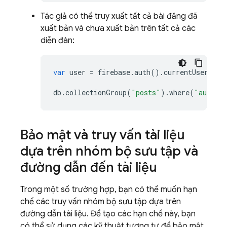
Tác giả có thể truy xuất tất cả bài đăng đã
xuất bản và chưa xuất bản trên tất cả các
diễn đàn:
var
user
=
firebase
.
auth
()
.
currentUser
;
db
.
collectionGroup
(
"posts"
)
.
where
(
"author
Bảo mật và truy vấn tài liệu
dựa trên nhóm bộ sưu tập và
đường dẫn đến tài liệu
Trong một số trường hợp, bạn có thể muốn hạn
chế các truy vấn nhóm bộ sưu tập dựa trên
đường dẫn tài liệu. Để tạo các hạn chế này, bạn
có thể sử dụng các kỹ thuật tương tự để bảo mật