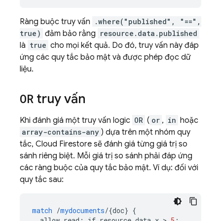
Ràng buộc truy vấn
.where("published", "==",
true)
đảm bảo rằng
resource.data.published
là
true
cho mọi kết quả. Do đó, truy vấn này đáp
ứng các quy tắc bảo mật và được phép đọc dữ
liệu.
OR
truy vấn
Khi đánh giá một truy vấn logic
OR
(
or
,
in
hoặc
array-contains-any
) dựa trên một nhóm quy
tắc,
Cloud Firestore
sẽ đánh giá từng giá trị so
sánh riêng biệt. Mỗi giá trị so sánh phải đáp ứng
các ràng buộc của quy tắc bảo mật. Ví dụ: đối với
quy tắc sau:
match
/
mydocuments
/
{
doc
}
{
allow
read
:
if
resource
.
data
.
x
 > 
5
;