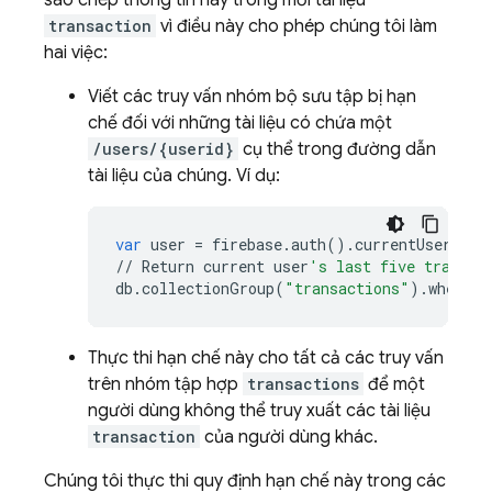
transaction
vì điều này cho phép chúng tôi làm
hai việc:
Viết các truy vấn nhóm bộ sưu tập bị hạn
chế đối với những tài liệu có chứa một
/users/{userid}
cụ thể trong đường dẫn
tài liệu của chúng. Ví dụ:
var
user
=
firebase
.
auth
()
.
currentUser
;
//
Return
current
user
's last five transac
db
.
collectionGroup
(
"transactions"
)
.
where
(
"
Thực thi hạn chế này cho tất cả các truy vấn
trên nhóm tập hợp
transactions
để một
người dùng không thể truy xuất các tài liệu
transaction
của người dùng khác.
Chúng tôi thực thi quy định hạn chế này trong các