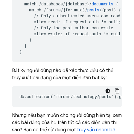
match
/databases/{database
}
/
documents
{
match
/forums/{forumid
}
/
posts
/
{
post
}
{
//
Only
authenticated
users
can
read
allow
read
:
if
request
.
auth
!=
null
;
//
Only
the
post
author
can
write
allow
write
:
if
request
.
auth
!=
null
 && 
r
}
}
}
Bất kỳ người dùng nào đã xác thực đều có thể
truy xuất bài đăng của một diễn đàn bất kỳ:
Nhưng nếu bạn muốn cho người dùng hiện tại xem
các bài đăng của họ trên tất cả các diễn đàn thì
sao? Bạn có thể sử dụng một
truy vấn nhóm bộ