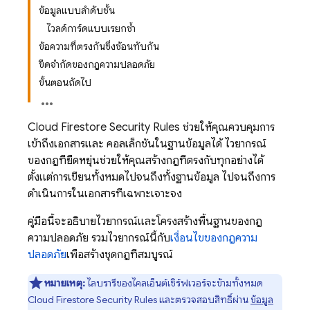
ข้อมูลแบบลำดับชั้น
ไวลด์การ์ดแบบเรียกซ้ำ
ข้อความที่ตรงกันซึ่งซ้อนทับกัน
ขีดจำกัดของกฎความปลอดภัย
ขั้นตอนถัดไป
Cloud Firestore
Security Rules
ช่วยให้คุณควบคุมการ
เข้าถึงเอกสารและ คอลเล็กชันในฐานข้อมูลได้ ไวยากรณ์
ของกฎที่ยืดหยุ่นช่วยให้คุณสร้างกฎที่ตรงกับทุกอย่างได้
ตั้งแต่การเขียนทั้งหมดไปจนถึงทั้งฐานข้อมูล ไปจนถึงการ
ดำเนินการในเอกสารที่เฉพาะเจาะจง
คู่มือนี้จะอธิบายไวยากรณ์และโครงสร้างพื้นฐานของกฎ
ความปลอดภัย รวมไวยากรณ์นี้กับ
เงื่อนไขของกฎความ
ปลอดภัย
เพื่อสร้างชุดกฎที่สมบูรณ์
หมายเหตุ:
ไลบรารีของไคลเอ็นต์เซิร์ฟเวอร์จะข้ามทั้งหมด
Cloud Firestore
Security Rules
และตรวจสอบสิทธิ์ผ่าน
ข้อมูล