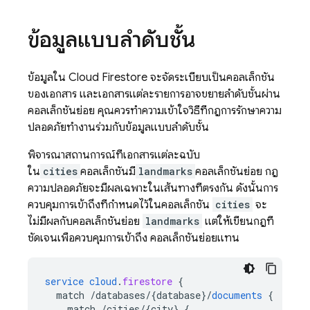
ข้อมูลแบบลำดับชั้น
ข้อมูลใน
Cloud Firestore
จะจัดระเบียบเป็นคอลเล็กชัน
ของเอกสาร และเอกสารแต่ละรายการอาจขยายลำดับชั้นผ่าน
คอลเล็กชันย่อย คุณควรทำความเข้าใจวิธีที่กฎการรักษาความ
ปลอดภัยทำงานร่วมกับข้อมูลแบบลำดับชั้น
พิจารณาสถานการณ์ที่เอกสารแต่ละฉบับ
ใน
cities
คอลเล็กชันมี
landmarks
คอลเล็กชันย่อย กฎ
ความปลอดภัยจะมีผลเฉพาะในเส้นทางที่ตรงกัน ดังนั้นการ
ควบคุมการเข้าถึงที่กำหนดไว้ในคอลเล็กชัน
cities
จะ
ไม่มีผลกับคอลเล็กชันย่อย
landmarks
แต่ให้เขียนกฎที่
ชัดเจนเพื่อควบคุมการเข้าถึง คอลเล็กชันย่อยแทน
service
cloud
.
firestore
{
match
/databases/{database
}
/
documents
{
match
/cities/{city
}
{