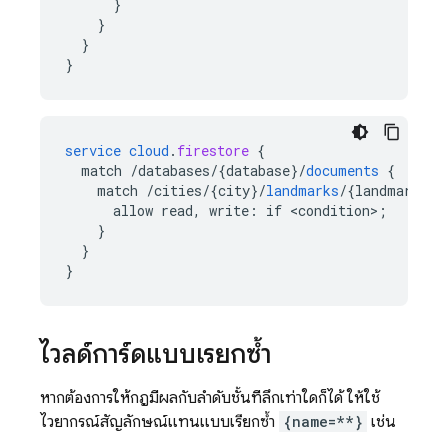
}
}
}
}
service
cloud
.
firestore
{
match
/databases/{database
}
/
documents
{
match
/cities/{city
}
/
landmarks
/
{
landmark
}
{
allow
read,
write
:
if
<
condition
>
;
}
}
}
ไวลด์การ์ดแบบเรียกซ้ำ
หากต้องการให้กฎมีผลกับลำดับชั้นที่ลึกเท่าใดก็ได้ ให้ใช้
ไวยากรณ์สัญลักษณ์แทนแบบเรียกซ้ำ
{name=**}
เช่น