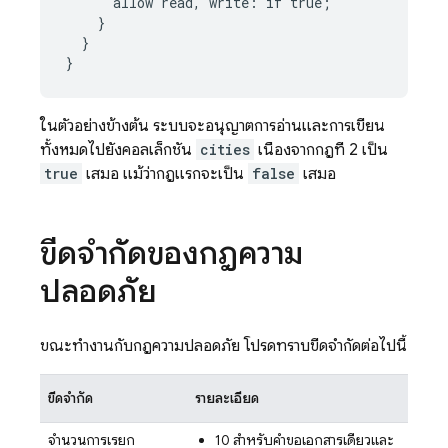
allow
read,
write
:
if
true
;
}
}
}
ในตัวอย่างข้างต้น ระบบจะอนุญาตการอ่านและการเขียน
ทั้งหมดไปยังคอลเล็กชัน
cities
เนื่องจากกฎที่ 2 เป็น
true
เสมอ แม้ว่ากฎแรกจะเป็น
false
เสมอ
ขีดจำกัดของกฎความ
ปลอดภัย
ขณะทำงานกับกฎความปลอดภัย โปรดทราบขีดจำกัดต่อไปนี้
ขีดจำกัด
รายละเอียด
จำนวนการเรียก
10 สำหรับคำขอเอกสารเดียวและ