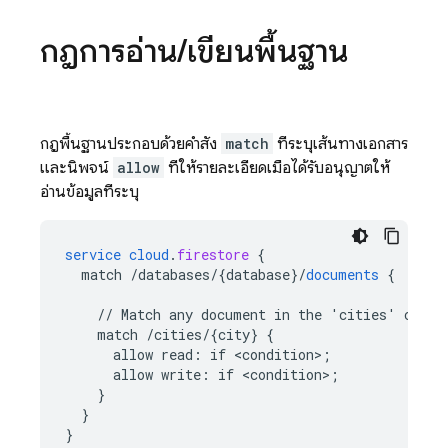
กฎการอ่าน
/
เขียนพื้นฐาน
กฎพื้นฐานประกอบด้วยคำสั่ง
match
ที่ระบุเส้นทางเอกสาร
และนิพจน์
allow
ที่ให้รายละเอียดเมื่อได้รับอนุญาตให้
อ่านข้อมูลที่ระบุ
service
cloud
.
firestore
{
match
/databases/{database
}
/
documents
{
//
Match
any
document
in
the
'cities'
colle
match
/cities/{city
}
{
allow
read
:
if
<
condition
>
;
allow
write
:
if
<
condition
>
;
}
}
}