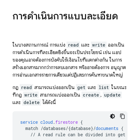
การดำเนินการแบบละเอียด
ในบางสถานการณ์ การแบ่ง
read
และ
write
ออกเป็น
การดำเนินการที่ละเอียดยิ่งขึ้นจะเป็นประโยชน์ เช่น แอป
ของคุณอาจต้องการบังคับใช้เงื่อนไขที่แตกต่างกัน ในการ
สร้างเอกสารมากกว่าการลบเอกสาร หรืออาจต้องการ อนุญาต
การอ่านเอกสารรายการเดียวแต่ปฏิเสธการค้นหาขนาดใหญ่
กฎ
read
สามารถแบ่งออกเป็น
get
และ
list
ในขณะ
ที่กฎ
write
สามารถแบ่งออกเป็น
create
,
update
และ
delete
ได้ดังนี้
service
cloud
.
firestore
{
match
/databases/{database
}
/
documents
{
//
A
read
rule
can
be
divided
into
get
and