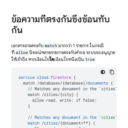
ข้อความที่ตรงกันซึ่งซ้อนทับ
กัน
เอกสารอาจตรงกับ
match
มากกว่า 1 รายการ ในกรณี
ที่
allow
นิพจน์หลายรายการตรงกับคำขอ ระบบจะอนุญาต
ให้เข้าถึง หากเงื่อนไข
ใด
เงื่อนไขหนึ่งเป็น
true
service
cloud
.
firestore
{
match
/databases/{database
}
/
documents
{
//
Matches
any
document
in
the
'cities'
col
match
/cities/{city
}
{
allow
read,
write
:
if
false
;
}
//
Matches
any
document
in
the
'cities'
col
match
/
cities
/
{
document=**
}
{