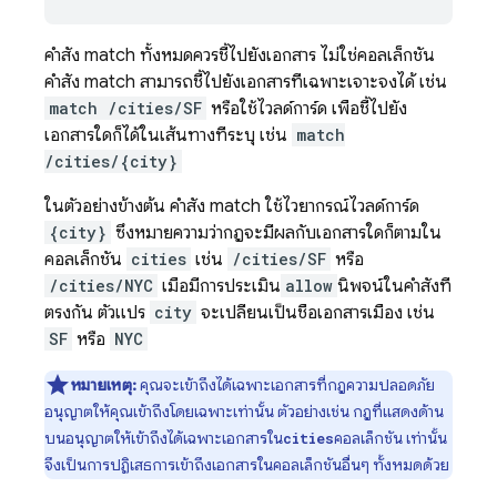
คำสั่ง match ทั้งหมดควรชี้ไปยังเอกสาร ไม่ใช่คอลเล็กชัน
คำสั่ง match สามารถชี้ไปยังเอกสารที่เฉพาะเจาะจงได้ เช่น
match /cities/SF
หรือใช้ไวลด์การ์ด เพื่อชี้ไปยัง
เอกสารใดก็ได้ในเส้นทางที่ระบุ เช่น
match
/cities/{city}
ในตัวอย่างข้างต้น คำสั่ง match ใช้ไวยากรณ์ไวลด์การ์ด
{city}
ซึ่งหมายความว่ากฎจะมีผลกับเอกสารใดก็ตามใน
คอลเล็กชัน
cities
เช่น
/cities/SF
หรือ
/cities/NYC
เมื่อมีการประเมิน
allow
นิพจน์ในคำสั่งที่
ตรงกัน ตัวแปร
city
จะเปลี่ยนเป็นชื่อเอกสารเมือง เช่น
SF
หรือ
NYC
หมายเหตุ:
คุณจะเข้าถึงได้เฉพาะเอกสารที่กฎความปลอดภัย
อนุญาตให้คุณเข้าถึงโดยเฉพาะเท่านั้น ตัวอย่างเช่น กฎที่แสดงด้าน
บนอนุญาตให้เข้าถึงได้เฉพาะเอกสารใน
คอลเล็กชัน เท่านั้น
cities
จึงเป็นการปฏิเสธการเข้าถึงเอกสารในคอลเล็กชันอื่นๆ ทั้งหมดด้วย