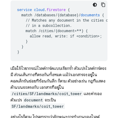
service
cloud
.
firestore
{
match
/databases/{database
}
/
documents
{
//
Matches
any
document
in
the
cities
colle
//
in
a
subcollection.
match
/cities/{document=**
}
{
allow
read,
write
:
if
<
condition
>
;
}
}
}
เมื่อใช้ไวยากรณ์ไวลด์การ์ดแบบเรียกซ้ำ ตัวแปรไวลด์การ์ดจะ
มี ส่วนเส้นทางที่ตรงกันทั้งหมด แม้ว่าเอกสารจะอยู่ใน
คอลเล็กชันย่อยที่ซ้อนกันลึก ก็ตาม ตัวอย่างเช่น กฎที่แสดง
ด้านบนจะตรงกับ เอกสารที่อยู่ใน
/cities/SF/landmarks/coit_tower
และค่าของ
ตัวแปร
document
จะเป็น
SF/landmarks/coit_tower
อย่างไรก็ตาม โปรดทราบว่าลักษณะการทำงานของไวลด์