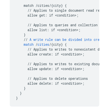
match
/cities/{city
}
{
//
Applies
to
single
document
read
reques
allow
get
:
if
<
condition
>
;
//
Applies
to
queries
and
collection
read
allow
list
:
if
<
condition
>
;
}
//
A
write
rule
can
be
divided
into
create
,
match
/
cities
/
{
city
}
{
//
Applies
to
writes
to
nonexistent
docum
allow
create
:
if
<
condition
>
;
//
Applies
to
writes
to
existing
document
allow
update
:
if
<
condition
>
;
//
Applies
to
delete
operations
allow
delete
:
if
<
condition
>
;
}
}
}