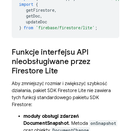
import
{
getFirestore
,
getDoc
,
updateDoc
}
from
'firebase/firestore/lite'
;
Funkcje interfejsu API
nieobsługiwane przez
Firestore Lite
Aby zmniejszyć rozmiar i zwiększyć szybkość
działania, pakiet SDK Firestore Lite nie zawiera
tych funkcji standardowego pakietu SDK
Firestore:
moduły obsługi zdarzeń
DocumentSnapshot
. Metoda
onSnapshot
oraz obiekty
DocumentChange
,