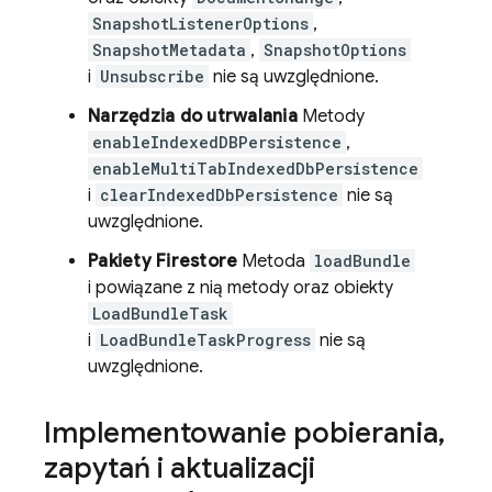
SnapshotListenerOptions
,
SnapshotMetadata
,
SnapshotOptions
i
Unsubscribe
nie są uwzględnione.
Narzędzia do utrwalania
Metody
enableIndexedDBPersistence
,
enableMultiTabIndexedDbPersistence
i
clearIndexedDbPersistence
nie są
uwzględnione.
Pakiety Firestore
Metoda
loadBundle
i powiązane z nią metody oraz obiekty
LoadBundleTask
i
LoadBundleTaskProgress
nie są
uwzględnione.
Implementowanie pobierania
,
zapytań i aktualizacji