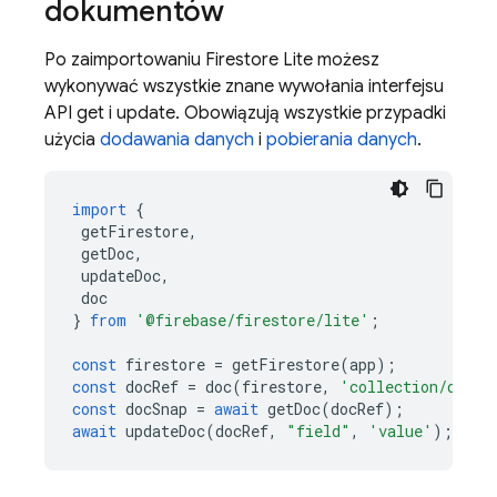
dokumentów
Po zaimportowaniu Firestore Lite możesz
wykonywać wszystkie znane wywołania interfejsu
API get i update. Obowiązują wszystkie przypadki
użycia
dodawania danych
i
pobierania danych
.
import
{
getFirestore
,
getDoc
,
updateDoc
,
doc
}
from
'@firebase/firestore/lite'
;
const
firestore
=
getFirestore
(
app
);
const
docRef
=
doc
(
firestore
,
'collection/doc'
)
const
docSnap
=
await
getDoc
(
docRef
);
await
updateDoc
(
docRef
,
"field"
,
'value'
);