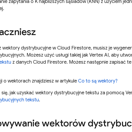
ie zapytania o K najbliższych sąsiadów (KNN) z użyciem jedn
j.
aczniesz
z wektory dystrybucyjne w
Cloud Firestore
, musisz je wygen
bucyjnych. Możesz użyć usługi takiej jak
Vertex AI
, aby utwo
ekstu
z danych
Cloud Firestore
. Możesz następnie zapisać t
ji o wektorach znajdziesz w artykule
Co to są wektory?
 się, jak uzyskać wektory dystrybucyjne tekstu za pomocą
Ver
ybucyjnych tekstu
.
owywanie wektorów dystrybuc