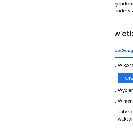
Nowy indeks 
Gdy indeks z
Wyświetl
Konsola Goog
W kons
Otw
Wybierz
W menu
Tabela
wektor