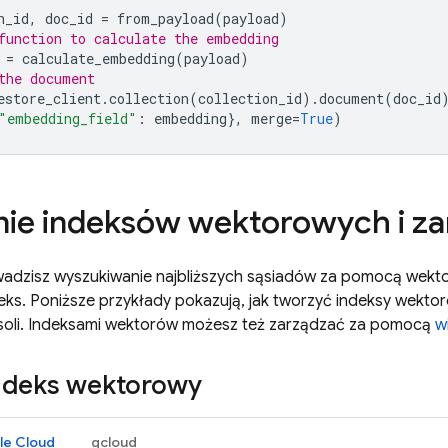
n_id
,
doc_id
=
from_payload
(
payload
)
function to calculate the embedding
=
calculate_embedding
(
payload
)
the document
estore_client
.
collection
(
collection_id
)
.
document
(
doc_id
"embedding_field"
:
embedding
},
merge
=
True
)
ie indeksów wektorowych i za
adzisz wyszukiwanie najbliższych sąsiadów za pomocą wekto
eks. Poniższe przykłady pokazują, jak tworzyć indeksy wekto
soli. Indeksami wektorów możesz też zarządzać za pomocą
w
ndeks wektorowy
le Cloud
gcloud