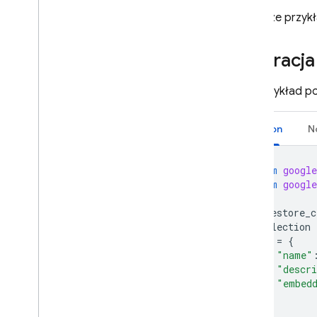
dystrybucyjnych
Poniższe przyk
wektorowych
Zarządzaj indeksami
Przetwarzanie i przenoszenie
Operacja
danych
Usuń dane
Ten przykład po
Zabezpiecz i zweryfikuj dane
Rozwiązania
Python
N
Wykorzystanie
,
limity i ceny
Monitorowanie i rozwiązywanie
from
google
problemów
from
google
Kopie zapasowe i odzyskiwanie
do określonego momentu
firestore_c
Techniki i sprawdzone metody
collection
Integracje z Cloud Firestore
doc
=
{
"name"
Dokumentacja interfejsu API
"descr
i pakietu SDK
"embed
Sample
}
Wersja Enterprise