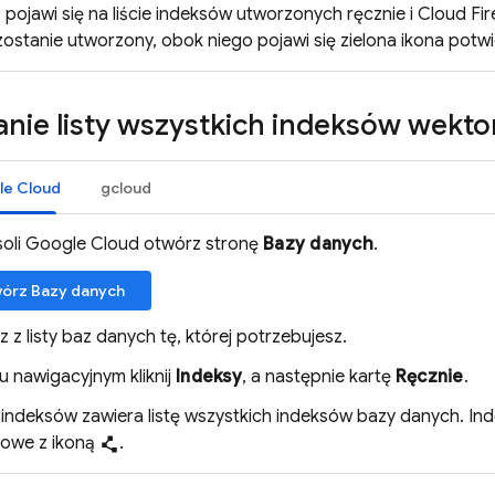
pojawi się na liście indeksów utworzonych ręcznie i
Cloud Fir
ostanie utworzony, obok niego pojawi się zielona ikona potwi
anie listy wszystkich indeksów wekt
le Cloud
gcloud
oli Google Cloud otwórz stronę
Bazy danych
.
órz Bazy danych
 z listy baz danych tę, której potrzebujesz.
 nawigacyjnym kliknij
Indeksy
, a następnie kartę
Ręcznie
.
 indeksów zawiera listę wszystkich indeksów bazy danych. In
owe z ikoną
.
polyline