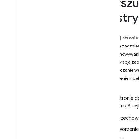
Wyszu
App Check
dystr
SQL Connect
Cloud Firestore
Na tej stronie
Wprowadzenie
Zanim zacznie
Wersje Cloud Firestore
Przechowywani
Operacja zap
Wersja standardowa
Obliczanie w
Dowiedz się więcej
Tworzenie inde
Wprowadzenie do
podstawowych operacji
Zarządzanie bazami danych
Na tej stronie 
Zarządzaj danymi
algorytmu K naj
Dodaj dane
Przechow
Wykonywanie zapytań o dane
za pomocą operacji
Tworzenie
podstawowych
Pobierz dane