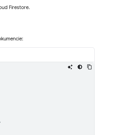
oud Firestore
.
okumencie:
,