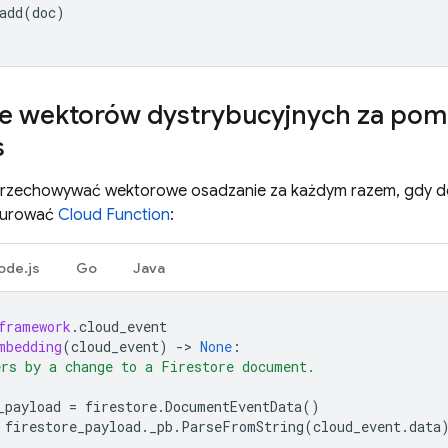
add
(
doc
)
ie wektorów dystrybucyjnych za pom
s
 przechowywać wektorowe osadzanie za każdym razem, gdy do
gurować
Cloud Function
:
ode.js
Go
Java
framework
.
cloud_event
mbedding
(
cloud_event
)
->
None
:
rs by a change to a Firestore document.
_payload
=
firestore
.
DocumentEventData
()
firestore_payload
.
_pb
.
ParseFromString
(
cloud_event
.
data