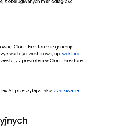
ej z obsługiwanych miar odległości
erować.
Cloud Firestore
nie generuje
rzyć wartości wektorowe, np.
wektory
e wektory z powrotem w
Cloud Firestore
tex AI
, przeczytaj artykuł
Uzyskiwanie
yjnych