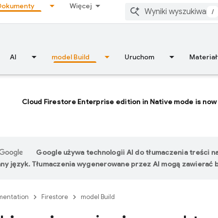
Dokumenty
Więcej
/
AI
model Build
Uruchom
Materiał
Cloud Firestore Enterprise edition in Native mode is now 
Google używa technologii AI do tłumaczenia treści n
ny język. Tłumaczenia wygenerowane przez AI mogą zawierać b
entation
Firestore
model Build