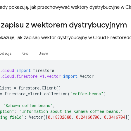
łady pokazują, jak przechowywać wektory dystrybucyjne w
Cl
 zapisu z wektorem dystrybucyjnym
kazuje, jak zapisać wektor dystrybucyjny w
Cloud Firestore
d
ode.js
Go
Java
.cloud
import
firestore
.cloud.firestore_v1.vector
import
Vector
lient
=
firestore
.
Client
()
=
firestore_client
.
collection
(
"coffee-beans"
)
:
"Kahawa coffee beans"
,
iption"
:
"Information about the Kahawa coffee beans."
,
ding_field"
:
Vector
([
0.18332680
,
0.24160706
,
0.3416704
])