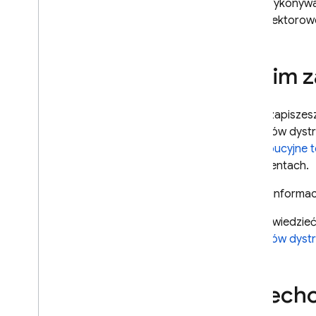
Wykonywan
Otrzymuj powiadomienia w
wektorowe
czasie rzeczywistym
Wykonywanie prostych i
złożonych zapytań
Zanim z
Dane dotyczące zamówień i
limitów
Zapytanie z zakresem &
Zanim zapiszes
filtry nierówności w wielu
wektorów dystry
polach
dystrybucyjne t
Informacje ogólne
dokumentach.
Optymalizuj zapytania
Podsumowywanie
Więcej informac
danych za pomocą
zapytań agregujących
Aby dowiedzieć
Dzielenie danych na
wektorów dystr
strony za pomocą
kursorów zapytania
Dostęp do danych offline
Przech
Wyszukiwanie z
użyciem wektorów