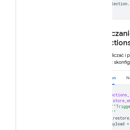
collection
.
Omówienie trybów wersji
Enterprise
Tryb natywny z operacjami
podstawowymi i potokowymi
Obliczan
Firestore w trybie zgodności z
Mongo
DB
Function
Realtime Database
Aby obliczać i
możesz skonfi
Storage
Python
N
Reguły zabezpieczeń
@functions_
App Hosting
def
store_e
"""Trigge
Hosting
  """
firestore
payload
=
Cloud Functions