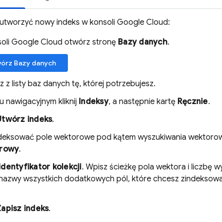
 utworzyć nowy indeks w konsoli Google Cloud:
oli Google Cloud otwórz stronę
Bazy danych
.
órz Bazy danych
 z listy baz danych tę, której potrzebujesz.
 nawigacyjnym kliknij
Indeksy
, a następnie kartę
Ręcznie
.
Utwórz indeks
.
deksować pole wektorowe pod kątem wyszukiwania wektorowe
rowy
.
identyfikator kolekcji
. Wpisz ścieżkę pola wektora i liczbę
nazwy wszystkich dodatkowych pól, które chcesz zindeksowa
Zapisz indeks
.