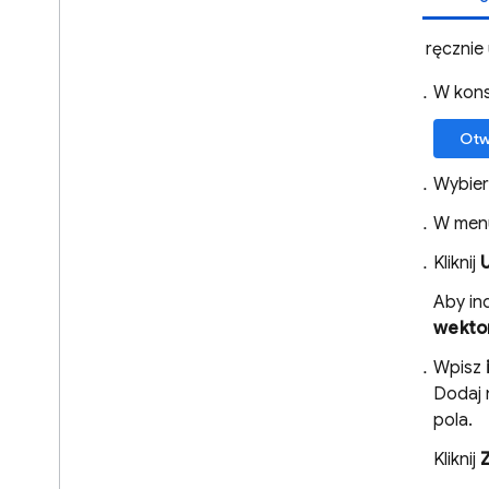
Aby ręcznie
W kons
Otw
Wybierz
W menu
Kliknij
Aby in
wekto
Wpisz
Dodaj 
pola.
Kliknij