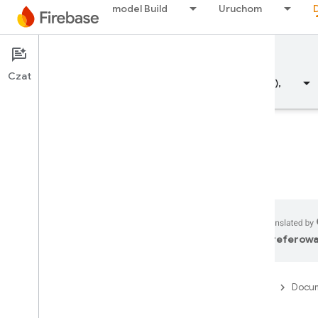
model Build
Uruchom
Documentation
Firestore
Czat
Przegląd
Fundamentals (Podstawowe informacje),
Przegląd
Pakiet emulatorów
preferowa
Authentication
Firebase
Docum
Weryfikacja numeru telefonu