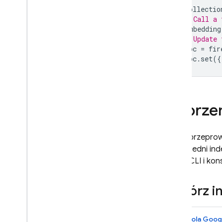
collectio
Extensions
# Call a 
embedding
# Update 
Firebase ML
doc
=
fir
doc
.
set
({
PODOBNE PRODUKTY
Cloud Messaging
Remote Config
Tworzen
Zanim przeprow
odpowiedni ind
Cloud CLI
i kon
Utwórz i
Konsola Goog