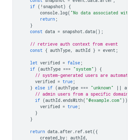
const
snapshot
=
event
.
data
.
after
;
if
(
!
snapshot
)
{
console
.
log
(
"No data associated with th
return
;
}
const
data
=
snapshot
.
data
();
// retrieve auth context from event
const
{
authType
,
authId
}
=
event
;
let
verified
=
false
;
if
(
authType
===
"system"
)
{
// system-generated users are automatical
verified
=
true
;
}
else
if
(
authType
===
"unknown"
||
authTy
// admin users from a specific domain are
if
(
authId
.
endsWith
(
"@example.com"
))
{
verified
=
true
;
}
}
return
data
.
after
.
ref
.
set
({
created_by
:
authId
,