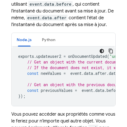
utilisant
event.data.before
, qui contient
l'instantané du document avant sa mise à jour. De
même,
event.data.after
contient l'état de
l'instantané du document après sa mise à jour.
Node.js
Python
exports
.
updateuser2
=
onDocumentUpdated
(
"users/
// Get an object with the current document 
// If the document does not exist, it was d
const
newValues
=
event
.
data
.
after
.
data
();
// Get an object with the previous document
const
previousValues
=
event
.
data
.
before
.
da
});
Vous pouvez accéder aux propriétés comme vous
le feriez pour n'importe quel autre objet. Vous