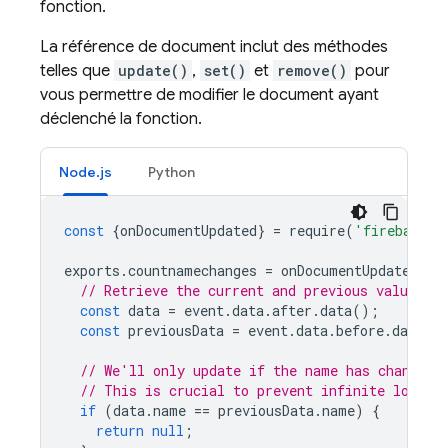
fonction.
La référence de document inclut des méthodes
telles que
update()
,
set()
et
remove()
pour
vous permettre de modifier le document ayant
déclenché la fonction.
Node.js
Python
const
{
onDocumentUpdated
}
=
require
(
'firebase-f
exports
.
countnamechanges
=
onDocumentUpdated
(
'u
// Retrieve the current and previous value
const
data
=
event
.
data
.
after
.
data
();
const
previousData
=
event
.
data
.
before
.
data
()
// We'll only update if the name has changed.
// This is crucial to prevent infinite loops.
if
(
data
.
name
==
previousData
.
name
)
{
return
null
;