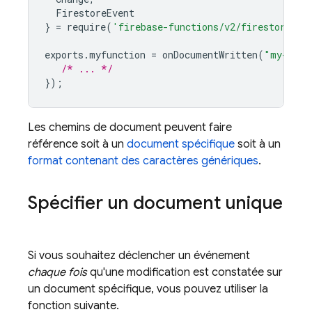
FirestoreEvent
}
=
require
(
'firebase-functions/v2/firestore'
);
exports
.
myfunction
=
onDocumentWritten
(
"my-coll
/* ... */
});
Les chemins de document peuvent faire
référence soit à un
document spécifique
soit à un
format contenant des caractères génériques
.
Spécifier un document unique
Si vous souhaitez déclencher un événement
chaque fois
qu'une modification est constatée sur
un document spécifique, vous pouvez utiliser la
fonction suivante.