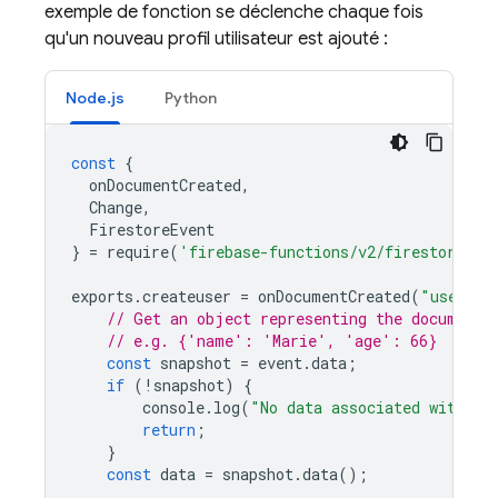
exemple de fonction se déclenche chaque fois
qu'un nouveau profil utilisateur est ajouté :
Node.js
Python
const
{
onDocumentCreated
,
Change
,
FirestoreEvent
}
=
require
(
'firebase-functions/v2/firestore'
);
exports
.
createuser
=
onDocumentCreated
(
"users/{
// Get an object representing the document
// e.g. {'name': 'Marie', 'age': 66}
const
snapshot
=
event
.
data
;
if
(
!
snapshot
)
{
console
.
log
(
"No data associated with th
return
;
}
const
data
=
snapshot
.
data
();