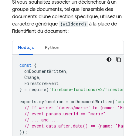
Si vous souhaitez associer un déclencheur à un
groupe de documents, tel que l'ensemble des
documents d'une collection spécifique, utilisez un
caractère générique
{wildcard}
à la place de
l'identifiant du document :
Node.js
Python
const
{
onDocumentWritten
,
Change
,
FirestoreEvent
}
=
require
(
'firebase-functions/v2/firestore'
);
exports
.
myfunction
=
onDocumentWritten
(
"users/{
// If we set `/users/marie` to {name: "Marie"
// event.params.userId == "marie"
// ... and ...
// event.data.after.data() == {name: "Marie"}
});