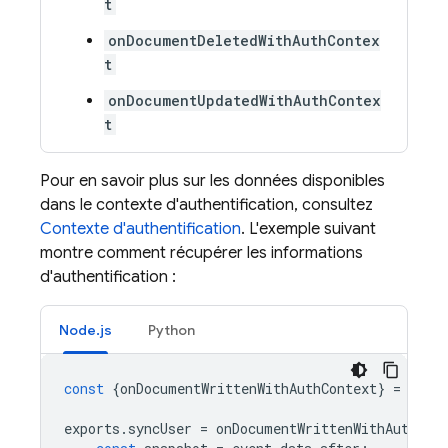
t
onDocumentDeletedWithAuthContex
t
onDocumentUpdatedWithAuthContex
t
Pour en savoir plus sur les données disponibles
dans le contexte d'authentification, consultez
Contexte d'authentification
. L'exemple suivant
montre comment récupérer les informations
d'authentification :
Node.js
Python
const
{
onDocumentWrittenWithAuthContext
}
=
requ
exports
.
syncUser
=
onDocumentWrittenWithAuthCon