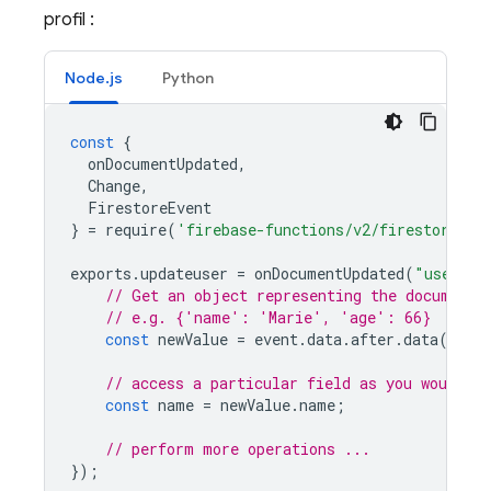
profil :
Node.js
Python
const
{
onDocumentUpdated
,
Change
,
FirestoreEvent
}
=
require
(
'firebase-functions/v2/firestore'
);
exports
.
updateuser
=
onDocumentUpdated
(
"users/{
// Get an object representing the document
// e.g. {'name': 'Marie', 'age': 66}
const
newValue
=
event
.
data
.
after
.
data
();
// access a particular field as you would an
const
name
=
newValue
.
name
;
// perform more operations ...
});