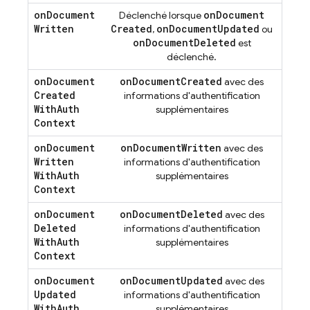
on
Document
on
Document
Déclenché lorsque
Written
Created
on
Document
Updated
,
ou
on
Document
Deleted
est
déclenché.
on
Document
on
Document
Created
avec des
Created
informations d'authentification
With
Auth
supplémentaires
Context
on
Document
on
Document
Written
avec des
Written
informations d'authentification
With
Auth
supplémentaires
Context
on
Document
on
Document
Deleted
avec des
Deleted
informations d'authentification
With
Auth
supplémentaires
Context
on
Document
on
Document
Updated
avec des
Updated
informations d'authentification
With
Auth
supplémentaires