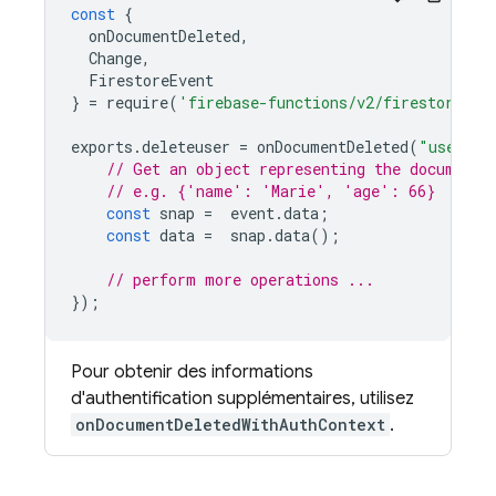
const
{
onDocumentDeleted
,
Change
,
FirestoreEvent
}
=
require
(
'firebase-functions/v2/firestore'
);
exports
.
deleteuser
=
onDocumentDeleted
(
"users/{
// Get an object representing the document
// e.g. {'name': 'Marie', 'age': 66}
const
snap
=
event
.
data
;
const
data
=
snap
.
data
();
// perform more operations ...
});
Pour obtenir des informations
d'authentification supplémentaires, utilisez
onDocumentDeletedWithAuthContext
.