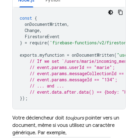
Node.js
Python
const
{
onDocumentWritten
,
Change
,
FirestoreEvent
}
=
require
(
'firebase-functions/v2/firestore'
);
exports
.
myfunction
=
onDocumentWritten
(
"users/{
// If we set `/users/marie/incoming_message
// event.params.userId == "marie";
// event.params.messageCollectionId == "inc
// event.params.messageId == "134";
// ... and ...
// event.data.after.data() == {body: "Hello
});
Votre déclencheur doit
toujours
pointer vers un
document, même si vous utilisez un caractère
générique. Par exemple,