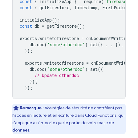
const
{
initializeApp
}
=
require
(
'firebase-adm
const
{
getFirestore
,
Timestamp
,
FieldValue
}
=
initializeApp
();
const
db
=
getFirestore
();
exports
.
writetofirestore
=
onDocumentWritten
(
"s
db
.
doc
(
'some/otherdoc'
).
set
({
...
});
});
exports
.
writetofirestore
=
onDocumentWritten
(
db
.
doc
(
'some/otherdoc'
).
set
({
// Update otherdoc
});
});
Remarque
: Vos règles de sécurité ne contrôlent pas
l'accès en lecture et en écriture dans
Cloud Functions
, qui
s'applique à n'importe quelle partie de votre base de
données.