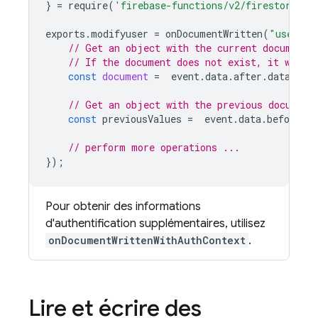
}
=
require
(
'firebase-functions/v2/firestore'
);
exports
.
modifyuser
=
onDocumentWritten
(
"users/{
// Get an object with the current document 
// If the document does not exist, it was d
const
document
=
event
.
data
.
after
.
data
();
// Get an object with the previous document
const
previousValues
=
event
.
data
.
before
.
da
// perform more operations ...
});
Pour obtenir des informations
d'authentification supplémentaires, utilisez
onDocumentWrittenWithAuthContext
.
Lire et écrire des