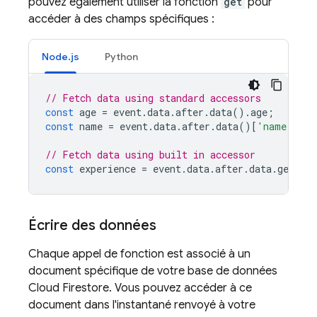
pouvez également utiliser la fonction
get
pour
accéder à des champs spécifiques :
Node.js
Python
// Fetch data using standard accessors
const
age
=
event
.
data
.
after
.
data
().
age
;
const
name
=
event
.
data
.
after
.
data
()[
'name'
];
// Fetch data using built in accessor
const
experience
=
event
.
data
.
after
.
data
.
get
(
'e
Écrire des données
Chaque appel de fonction est associé à un
document spécifique de votre base de données
Cloud Firestore. Vous pouvez accéder à ce
document dans l'instantané renvoyé à votre