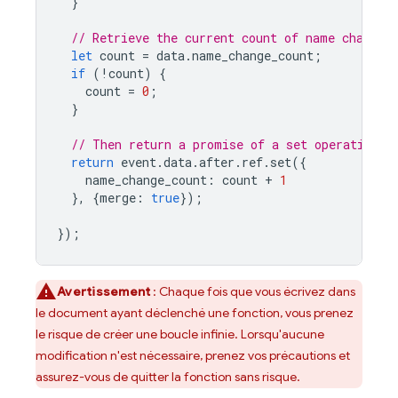
}
// Retrieve the current count of name changes
let
count
=
data
.
name_change_count
;
if
(
!
count
)
{
count
=
0
;
}
// Then return a promise of a set operation t
return
event
.
data
.
after
.
ref
.
set
({
name_change_count
:
count
+
1
},
{
merge
:
true
});
});
Avertissement
: Chaque fois que vous écrivez dans
le document ayant déclenché une fonction, vous prenez
le risque de créer une boucle infinie. Lorsqu'aucune
modification n'est nécessaire, prenez vos précautions et
assurez-vous de quitter la fonction sans risque.