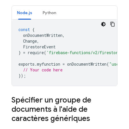
Node.js
Python
const
{
onDocumentWritten
,
Change
,
FirestoreEvent
}
=
require
(
'firebase-functions/v2/firestore'
);
exports
.
myfunction
=
onDocumentWritten
(
"users/m
// Your code here
});
Spécifier un groupe de
documents à l'aide de
caractères génériques