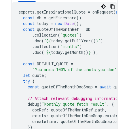
exports
.
getInspirationalQuote
=
onRequest
(
async
const
db
=
getFirestore
();
const
today
=
new
Date
();
const
quoteOfTheMonthRef
=
db
.
collection
(
"quotes"
)
.
doc
(
`
${
today
.
getFullYear
()
}
`
)
.
collection
(
"months"
)
.
doc
(
`
${
today
.
getMonth
()
}
`
);
const
DEFAULT_QUOTE
=
"You miss 100% of the shots you don't tak
let
quote
;
try
{
const
quoteOfTheMonthDocSnap
=
await
quoteO
// Attach relevant debugging information wi
debug
(
"Monthly quote fetch result"
,
{
docRef
:
quoteOfTheMonthRef
.
path
,
exists
:
quoteOfTheMonthDocSnap
.
exists
,
createTime
:
quoteOfTheMonthDocSnap
.
create
});