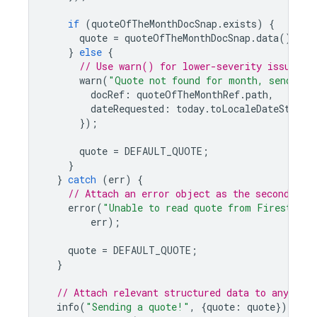
if
(
quoteOfTheMonthDocSnap
.
exists
)
{
quote
=
quoteOfTheMonthDocSnap
.
data
().
tex
}
else
{
// Use warn() for lower-severity issues t
warn
(
"Quote not found for month, sending 
docRef
:
quoteOfTheMonthRef
.
path
,
dateRequested
:
today
.
toLocaleDateString
});
quote
=
DEFAULT_QUOTE
;
}
}
catch
(
err
)
{
// Attach an error object as the second arg
error
(
"Unable to read quote from Firestore,
err
);
quote
=
DEFAULT_QUOTE
;
}
// Attach relevant structured data to any log
info
(
"Sending a quote!"
,
{
quote
:
quote
});