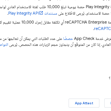
تتضمّن خدمة Play Integrity حصة يومية تبلغ 10,000 طل
حصة الاستخدام، يُرجى الاطّلاع على
مستندات Play Integrity API
.
فة بعد ذلك. اطّلِع على
.
تفرض خدمة
App Check
حصصًا
على عدد الطلبات التي يمكن أن تعالجها من م
لعادي. إذا كان من المتوقّع أن يتجاوز حجم الزيارات هذه الحصص، يُرجى
التواصل 
؟
App Attest