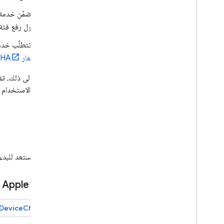
حول رفع فئة 
لا تتطلّب خدمة reCAPTCHA Enterprise أي تكلفة مقابل إجراء 10,000 عملية تقييم كل شهر، ولكنّها تتطلّب تكل
أسعار reCAPTCHA
بالإضافة إلى ذلك، 
من خلال الاستخدام ا
البدء
هل أنت مستعد للبدء
منصات Apple
DeviceCheck