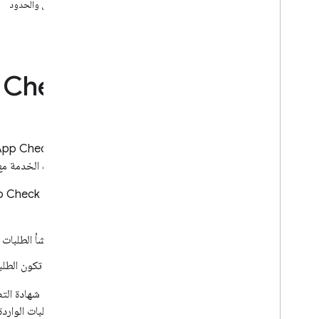
الحصص والحدود
App Check
البدء
مقدمة
البدء
 Check
مقدّمو الخدمة التلقائيون
مقدّمو خدمة مخصّصون
تصحيح الأخطاء مقدّمو الاختبارات
تتبُّع مقاييس الطلب
تساعد
App Check
خدمات Google العادية
تعمل هذه الخدمة مع خدمات Google (بما في ذ
Cloud Functions for Firebase
باستخدام
p Check
تفعيل إجراء التنفيذ
كليهما:
خدمات Google العادية
تنشأ الطلبات
Cloud Functions for Firebase
أن تكون الطلب
حماية الموارد المخصّصة
إرسال الرموز المميّزة من العميل
يتم إرفاق شهادة ال
التحقّق من الرموز المميّزة في الخلفية
رفض الطلبات الواردة