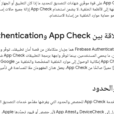
App 
على قوة موفّري شهادات التصديق لتحديد ما إذا كان التطبيق أو الجهاز أص
هة إلى الأنظمة الخلفية. لا يضمن استخدام
App Check
إزالة جميع حالات إسا
 حماية موارد الخلفية من إساءة الاستخدام.
اقة بين
App Check
و
thentication
Firebase Authenticat
هما جزءان متكاملان من قصة أمان تطبيقك. توفّر و
 ما يحمي المستخدمين، بينما توفّر واجهة برمجة التطبيقات
App Check
شها
App C
إ
ا مميزًا صالحًا من
App Check
. يعمل هذان المفهومان معًا للمساعدة في تأمي
لحدود
خدمة
App Check
للحصص والحدود التي يفرضها مقدّمو خدمات التصديق ال
 أو قيود تحدّدها Apple.