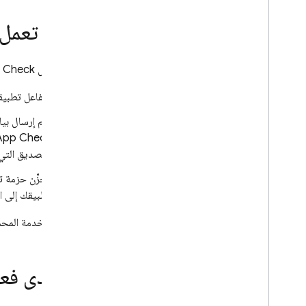
كيف تعمل 
عند تفعيل
 Check
يتفاعل تطبيق
يتم إرسال بي
App Check
التصديق التي 
تخزِّن حزمة تطوير ال
تطبيقك إلى ا
لا تقبل الخدمة الم
ما مدى فعال