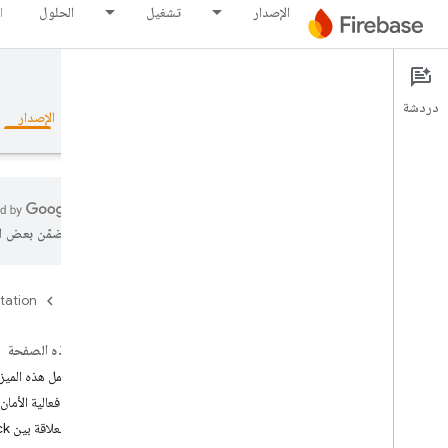
الإصدار
تشغيل
الحلول
ا
App Check
Documentation
دردشة
نظرة عامة
الأساسيات
الذكاء الاصطناعي
الإصدار
تتضمّن بعض ال
نظرة عامة
tation
Firebase
مجموعة أدوات المحاكاة
على هذه الصفحة
Authentication
كيف تعمل هذه الميز
ما مدى فعالية الأمان الذي ت
تأكيد رقم الهاتف
ما هي العلاقة بين App Check وFirebase Authentication؟