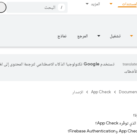
لمستندات
المزيد
/
تشغيل
المرجع
نماذج
تستخدم Google تكنولوجيا الذكاء الاصطناعي لترجمة المحتوى إلى
أخطاء.
Documen
App Check
الإصدار
ة؟
وفّره App Check؟