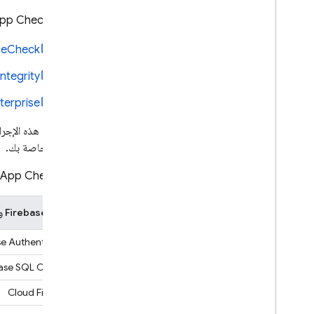
يتضمّن
pp Check
SQL Connect
ceCheck
Cloud Firestore
Integrity
Realtime Database
erprise
Storage
إذا لم تكن هذه الإج
شهادات خاصة بك.
قواعد الأمان
يعمل
App Check
App Hosting
خدمات Firebase وGoogle Cloud المتوافقة
Hosting
se Authentication
base SQL Connect
Cloud Functions
Cloud Firestore
Extensions