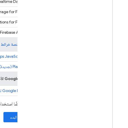
ealtime Database
Firebase ML
rage for Firebase
ions for Firebase
المنتجات ذات الصلة
Firebase AI Logic
Cloud Messaging
Remote Config
خدمات
منصة خرائط Google
ps JavaScript API
Places API (جديدة)
خدمات Google الأخرى المتوافقة
Google Identity لنظام التشغيل iOS
يمكنك أيضًا استخدا
كيفية البدء