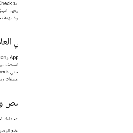
تعتمد خدمة
Check
وليس جميعها، الموجّ
تتّخذ خطوة مهمة نحو
ما هي العل
App Check
و
ion
مصادقة المستخدمين،
المطوّر. تحمي
heck
برمجة التطبيقات رمزً
الحصص وا
يخضع استخدامك ل
يخضع الوصول إلى DeviceCheck وApp Attest لأي حصص