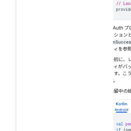
// Loc
provid
OAuth
ーションと
OnSucces
ティを参
最初に、
ティがバ
ます。こ
す。
保留中の
Kotlin
val
pe
if
(
pe