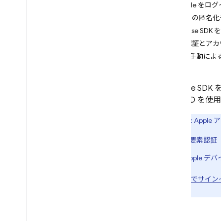
Apple を
i
OS+
Apple の匿
Android
Firebase 
事前に構築された UI でログイ
再認証とアカ
ンする
高度: 手動に
開始する
ユーザー管理
パスワード認証
Firebase 
メールリンク認証
Apple ID 
メールリンクの移行
重要
: Ap
Google でログイン
Facebook ログイン
2 要素認証（
Apple アカウントでログイン
Apple デ
Twitter
Git
Hub
「Apple でサ
Microsoft
ります。
Yahoo
Play ゲームへのログイン