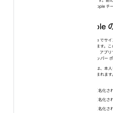
ます。前の
Apple
Storage
セキュリティ ルール
Appl
App Hosting
「Apple 
があります。こ
Hosting
れます。アプリで
デベロッパー 
Cloud Functions
これには、本人
Extensions
とも含まれます。
す。
Firebase ML
匿名化され
関連プロダクト
匿名化され
Cloud Messaging
匿名化され