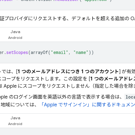
証プロバイダにリクエストする、デフォルトを超える追加の OAut
Java
er
.
setScopes
(
arrayOf
(
"email"
,
"name"
))
では、[
1 つのメールアドレスにつき 1 つのアカウント
] が有
コープをリクエストします。この設定を [
1 つのメールアド
ase は Apple にスコープをリクエストしません（指定した場合を
pple のログイン画面を英語以外の言語で表示する場合は、
loc
/ 地域については、
「Apple でサインイン」に関するドキュメ
Java