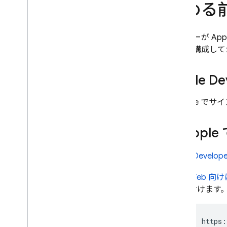
始める
Phone Number
Open
ID Connect
カスタム認証システムを使用す
ユーザーが Ap
る
ン」を構成してか
匿名認証
SMS 多要素認証
Apple D
TOTP 多要素認証
複数の認証プロバイダにリンク
する
「Apple で
メール アクションで状態を渡
す
「Appl
Flutter
Web
Apple Develope
C++
Unity
Web 向
付けます。
Admin
OAuth ID プロバイダをプログラ
ムで構成する
https:
Firebase CLI を使用して Auth プ