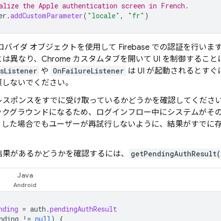
alize the Apple authentication screen in French.
er
.
addCustomParameter
(
"locale"
,
"fr"
)
 プロバイダ オブジェクトを使用して Firebase での認証を行
は異なり、Chrome カスタムタブを開いて UI を制御する
sListener
や
OnFailureListener
は UI が起動されるとす
照しないでください。
レスポンスをすでに受け取っているかどうかを確認してくださ
ックグラウンドになるため、ログインフロー中にシステムがそ
うした場合でもユーザーが再試行しないように、結果がすでに
結果があるかどうかを確認するには、
getPendingAuthResult(
Java
nding
=
auth
.
pendingAuthResult
nding
!=
null
)
{