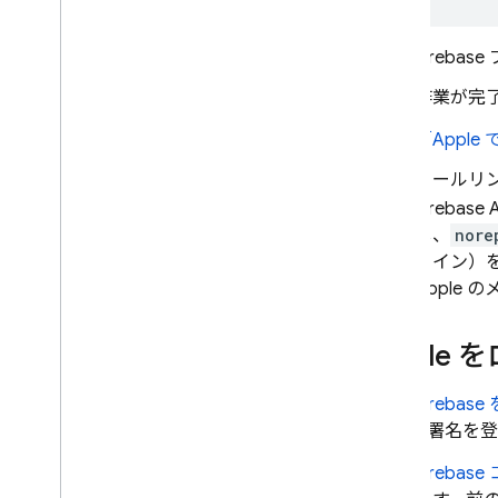
ロバイダを構成する
メールのアクション ハンドラをカ
Firebas
スタマイズする
Cloud Functions で拡張する
作業が完了
ブロッキング関数で拡張する
「Appl
カスタム ドメインをメールで送信
メールリ
事例紹介
Firebase 
使用制限
し、
nore
メイン）を
電話番号の確認
Apple
App Check
Apple
SQL Connect
Fireba
1 署名を
Cloud Firestore
Firebase
Realtime Database