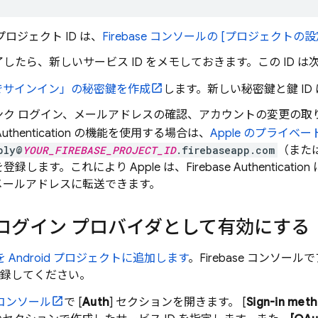
e プロジェクト ID は、
Firebase
コンソールの [プロジェクトの設定
したら、新しいサービス ID をメモしておきます。この ID 
e でサインイン」の秘密鍵を作成
します。新しい秘密鍵と鍵 I
ンク ログイン、メールアドレスの確認、アカウントの変更の取
Authentication
の機能を使用する場合は、
Apple のプライベ
ply@
YOUR_FIREBASE_PROJECT_ID
.firebaseapp.com
（また
登録します。これにより Apple は、
Firebase Authentication
 のメールアドレスに転送できます。
 をログイン プロバイダとして有効にする
se を Android プロジェクトに追加します
。
Firebase
コンソールでア
登録してください。
コンソール
で [
Auth
] セクションを開きます。 [
Sign-in met