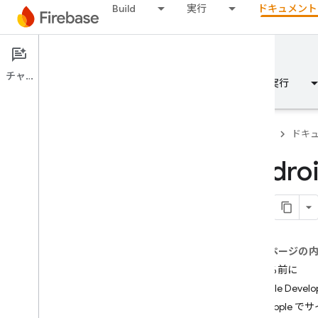
Build
実行
ドキュメント
ドキュメント
チャット
概要
基本
AI
Build
実行
Firebase
ドキ
Andr
概要
Emulator Suite
このページの
Authentication
始める前に
はじめに
Apple Deve
どこからできますか？
「Apple 
Firebase プロジェクトのユーザー