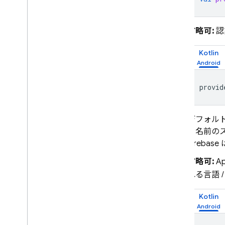
省略可:
認
Kotlin
provid
デフォルト
と名前のス
Fireb
省略可:
A
れる言語 
Kotlin