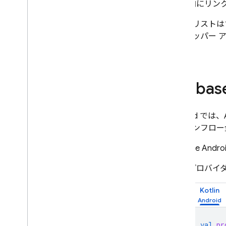
Remote Config
向にリン
上記のリストは
デベロッパー アカウン
い。
Fire
Android では
ログインフロー
Firebase 
プロバイダ
Kotlin
val
pr