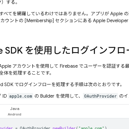
ク）する。
すべてを網羅しているわけではありません。アプリが Apple
トの [Membership] セクションにある Apple Developer Pr
base SDK を使用したログインフ
、Apple アカウントを使用して Firebase でユーザーを認証する最も簡
全体を処理することです。
Android SDK でログインフローを処理する手順は次のとおりです。
 ID
apple.com
の Builder を使用して、
OAuthProvider
のイ
Java
ovider
=
OAuthProvider
.
newBuilder
(
"apple.com"
)