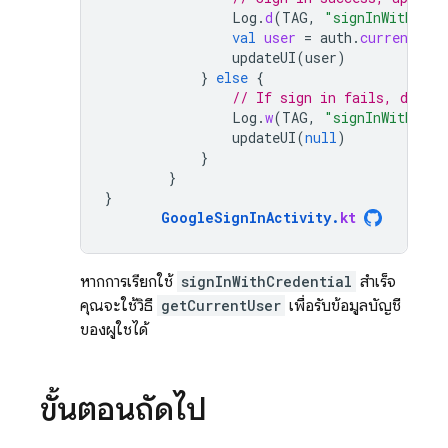
Log
.
d
(
TAG
,
"signInWithCred
val
user
=
auth
.
currentUser
updateUI
(
user
)
}
else
{
// If sign in fails, displ
Log
.
w
(
TAG
,
"signInWithCred
updateUI
(
null
)
}
}
}
GoogleSignInActivity
.
kt
หากการเรียกใช้
signInWithCredential
สำเร็จ
คุณจะใช้วิธี
getCurrentUser
เพื่อรับข้อมูลบัญชี
ของผู้ใช้ได้
ขั้นตอนถัดไป