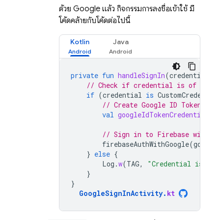
ด้วย Google แล้ว กิจกรรมการลงชื่อเข้าใช้ มี
โค้ดคล้ายกับโค้ดต่อไปนี้
Kotlin
Java
private
fun
handleSignIn
(
credential
:
// Check if credential is of type
if
(
credential
is
CustomCredentia
// Create Google ID Token
val
googleIdTokenCredential
=
// Sign in to Firebase with u
firebaseAuthWithGoogle
(
google
}
else
{
Log
.
w
(
TAG
,
"Credential is not
}
}
GoogleSignInActivity
.
kt