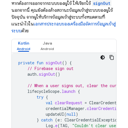
หากต้องการออกจากระบบของผู้ใช้ ให้เรียกใช้
signOut
นอกจากนี้ คุณยังต้องล้างสถานะข้อมูลเข้าสู่ระบบของผู้ใช้
ปัจจุบัน จากผู้ให้บริการข้อมูลเข้าสู่ระบบทั้งหมดตามที่
แนะนำไว้ใน
เอกสารประกอบของเครื่องมือจัดการข้อมูลเข้าสู่
ระบบ
ด้วย
Kotlin
Java
private
fun
signOut
()
{
// Firebase sign out
auth
.
signOut
()
// When a user signs out, clear the current
lifecycleScope
.
launch
{
try
{
val
clearRequest
=
ClearCredentialSt
credentialManager
.
clearCredentialSta
updateUI
(
null
)
}
catch
(
e
:
ClearCredentialException
)
{
Log
.
e
(
TAG
,
"Couldn't clear user cre