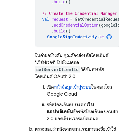
.
build
()
// Create the Credential Manager reque
val
request
=
GetCredentialRequest
.
Bu
.
addCredentialOption
(
googleIdOpti
.
build
()
GoogleSignInActivity
.
kt
ในคำขอข้างต้น คุณต้องส่งรหัสไคลเอ็นต์
"เซิร์ฟเวอร์" ไปยังเมธอด
setServerClientId
วิธีค้นหารหัส
ไคลเอ็นต์ OAuth 2.0
เปิด
หน้าข้อมูลเข้าสู่ระบบ
ในคอนโซล
Google Cloud
รหัสไคลเอ็นต์ประเภท
เว็บ
แอปพลิเคชัน
คือรหัสไคลเอ็นต์ OAuth
2.0 ของเซิร์ฟเวอร์แบ็กเอนด์
ตรวจสอบว่าหลังจากผสานรวมการลงชื่อเข้าใช้