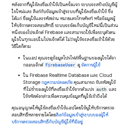
หลังจากที่ผู้ใช้ลงชื่อเข้าใช้เป็นครั้งแรก ระบบจะสร้างบัญชีผู้
ใช้ใหม่และ ลิงก์กับข้อมูลเข้าสู่ระบบที่ผู้ใช้ลงชื่อเข้าใช้ ซึ่ง
ได้แก่ ชื่อผู้ใช้และรหัสผ่าน หมายเลขโทรศัพท์ หรือข้อมูลผู้
ให้บริการตรวจสอบสิทธิ์ ระบบจะจัดเก็บบัญชีใหม่นี้เป็นส่วน
หนึ่งของโปรเจ็กต์ Firebase และสามารถใช้เพื่อระบุตัวตน
ผู้ใช้ในทุกแอปในโปรเจ็กต์ได้ ไม่ว่าผู้ใช้จะลงชื่อเข้าใช้ด้วย
วิธีใดก็ตาม
ในแอป คุณจะดูข้อมูลโปรไฟล์พื้นฐานของผู้ใช้ได้จา
กออบเจ็กต์
FirebaseUser
ดู
จัดการผู้ใช้
ใน
Firebase Realtime Database
และ
Cloud
Storage
กฎความปลอดภัย
คุณสามารถ รับรหัสผู้ใช้
ที่ไม่ซ้ำของผู้ใช้ที่ลงชื่อเข้าใช้จากตัวแปร
auth
และ
ใช้รหัสดังกล่าวเพื่อควบคุมข้อมูลที่ผู้ใช้เข้าถึงได้
คุณอนุญาตให้ผู้ใช้ลงชื่อเข้าใช้แอปโดยใช้ผู้ให้บริการตรวจ
สอบสิทธิ์หลายรายได้โดย
ลิงก์ข้อมูลเข้าสู่ระบบของผู้ให้
บริการตรวจสอบสิทธิ์กับบัญชีผู้ใช้ที่มีอยู่