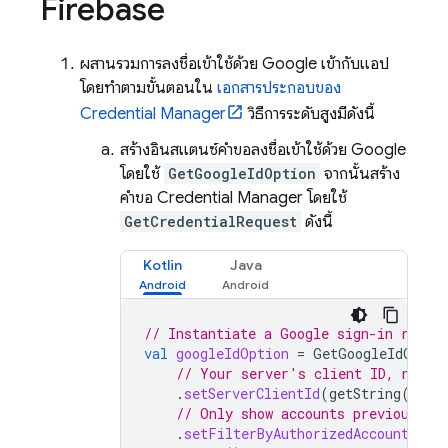
Firebase
ผสานรวมการลงชื่อเข้าใช้ด้วย Google เข้ากับแอป
โดยทำตามขั้นตอนใน
เอกสารประกอบของ
Credential Manager
วิธีการระดับสูงมีดังนี้
สร้างอินสแตนซ์คำขอลงชื่อเข้าใช้ด้วย Google
โดยใช้
GetGoogleIdOption
จากนั้นสร้าง
คำขอ Credential Manager โดยใช้
GetCredentialRequest
ดังนี้
Kotlin
Java
// Instantiate a Google sign-in reque
val
googleIdOption
=
GetGoogleIdOptio
// Your server's client ID, not y
.
setServerClientId
(
getString
(
R
.
st
// Only show accounts previously 
.
setFilterByAuthorizedAccounts
(
tr