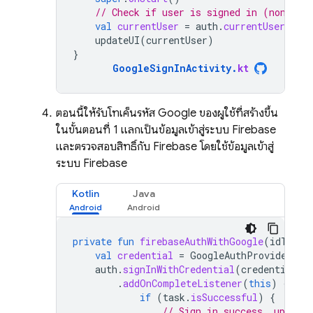
// Check if user is signed in (non-nul
val
currentUser
=
auth
.
currentUser
updateUI
(
currentUser
)
}
GoogleSignInActivity
.
kt
ตอนนี้ให้รับโทเค็นรหัส Google ของผู้ใช้ที่สร้างขึ้น
ในขั้นตอนที่ 1 แลกเป็นข้อมูลเข้าสู่ระบบ Firebase
และตรวจสอบสิทธิ์กับ Firebase โดยใช้ข้อมูลเข้าสู่
ระบบ Firebase
Kotlin
Java
private
fun
firebaseAuthWithGoogle
(
idToken
val
credential
=
GoogleAuthProvider
.
ge
auth
.
signInWithCredential
(
credential
)
.
addOnCompleteListener
(
this
)
{
tas
if
(
task
.
isSuccessful
)
{
// Sign in success, update