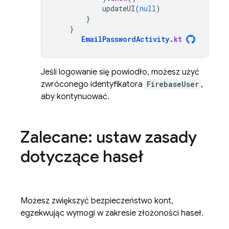
updateUI
(
null
)
}
}
EmailPasswordActivity
.
kt
Jeśli logowanie się powiodło, możesz użyć
zwróconego identyfikatora
FirebaseUser
,
aby kontynuować.
Zalecane: ustaw zasady
dotyczące haseł
Możesz zwiększyć bezpieczeństwo kont,
egzekwując wymogi w zakresie złożoności haseł.