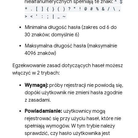
niealfanumerycznych spełniają te znaki:
^ $
* . [ ] { } ( ) ? " ! @ # % & / \ ,
> < ' : ; | _ ~
Minimalna długość hasła (zakres od 6 do
30 znaków; domyślnie 6)
Maksymalna długość hasła (maksymalnie
4096 znaków)
Egzekwowanie zasad dotyczących haseł możesz
włączyć w 2 trybach:
Wymagaj:
próby rejestracji nie powiodą się,
dopóki użytkownik nie zmieni hasła zgodnie
z zasadami.
Powiadamianie:
użytkownicy mogą
rejestrować się przy użyciu haseł, które nie
spełniają wymogów. W tym trybie należy
sprawdzić, czy hasło użytkownika jest