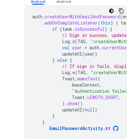
auth
.
createUserWithEmailAndPassword
(
email
,
.
addOnCompleteListener
(
this
)
{
task
-
if
(
task
.
isSuccessful
)
{
// Sign in success, update UI 
Log
.
d
(
TAG
,
"createUserWithEmai
val
user
=
auth
.
currentUser
updateUI
(
user
)
}
else
{
// If sign in fails, display a
Log
.
w
(
TAG
,
"createUserWithEmai
Toast
.
makeText
(
baseContext
,
"Authentication failed."
,
Toast
.
LENGTH_SHORT
,
).
show
()
updateUI
(
null
)
}
}
EmailPasswordActivity
.
kt