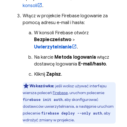
konsoli
.
Włącz w projekcie Firebase logowanie za
pomocą adresu e-mail i hasła:
W konsoli
Firebase
otwórz
Bezpieczeństwo
>
Uwierzytelnianie
.
Na karcie
Metoda logowania
włącz
dostawcę logowania
E-mail/hasło
.
Kliknij
Zapisz
.
Wskazówka:
jeśli wolisz używać interfejsu
wiersza poleceń
Firebase
, uruchom polecenie
, aby skonfigurować
firebase init auth
dostawców uwierzytelniania, a następnie uruchom
polecenie
, aby
firebase deploy --only auth
wdrożyć zmiany w projekcie.