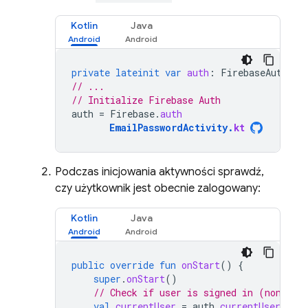
Kotlin
Java
private
lateinit
var
auth
:
FirebaseAuth
// ...
// Initialize Firebase Auth
auth
=
Firebase
.
auth
EmailPasswordActivity
.
kt
Podczas inicjowania aktywności sprawdź,
czy użytkownik jest obecnie zalogowany:
Kotlin
Java
public
override
fun
onStart
()
{
super
.
onStart
()
// Check if user is signed in (non-nul
val
currentUser
=
auth
.
currentUser