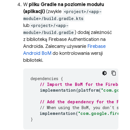
W
pliku Gradle na poziomie modułu
(aplikacji)
(zwykle
<project>/<app-
module>/build.gradle.kts
lub
<project>/<app-
module>/build.gradle
) dodaj zależność
z biblioteką
Firebase Authentication
na
Androida. Zalecamy używanie
Firebase
Android BoM
do kontrolowania wersji
biblioteki.
dependencies
{
// Import the 
BoM
 for the Firebase 
implementation
(
platform
(
"com.google
// Add the dependency for the 
Fireb
// When using the 
BoM
, you don't speci
implementation
(
"com.google.firebase
}