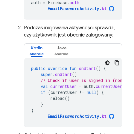
auth
=
Firebase
.
auth
EmailPasswordActivity
.
kt
Podczas inicjowania aktywności sprawdź,
czy użytkownik jest obecnie zalogowany:
Kotlin
Java
public
override
fun
onStart
()
{
super
.
onStart
()
// Check if user is signed in (non-nul
val
currentUser
=
auth
.
currentUser
if
(
currentUser
!=
null
)
{
reload
()
}
}
EmailPasswordActivity
.
kt