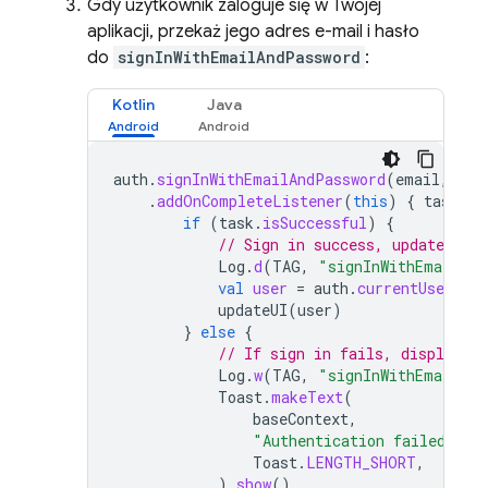
Gdy użytkownik zaloguje się w Twojej
aplikacji, przekaż jego adres e-mail i hasło
do
signInWithEmailAndPassword
:
Kotlin
Java
auth
.
signInWithEmailAndPassword
(
email
,
pas
.
addOnCompleteListener
(
this
)
{
task
-
if
(
task
.
isSuccessful
)
{
// Sign in success, update UI 
Log
.
d
(
TAG
,
"signInWithEmail:su
val
user
=
auth
.
currentUser
updateUI
(
user
)
}
else
{
// If sign in fails, display a
Log
.
w
(
TAG
,
"signInWithEmail:fa
Toast
.
makeText
(
baseContext
,
"Authentication failed."
,
Toast
.
LENGTH_SHORT
,
).
show
()