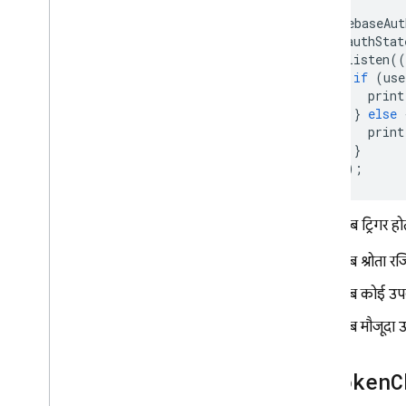
FirebaseAut
.
authStat
.
listen
((
if
(
use
print
}
else
print
}
});
ये इवेंट तब ट्रिगर होत
जब श्रोता रजि
जब कोई उपय
जब मौजूदा उ
id
Token
C