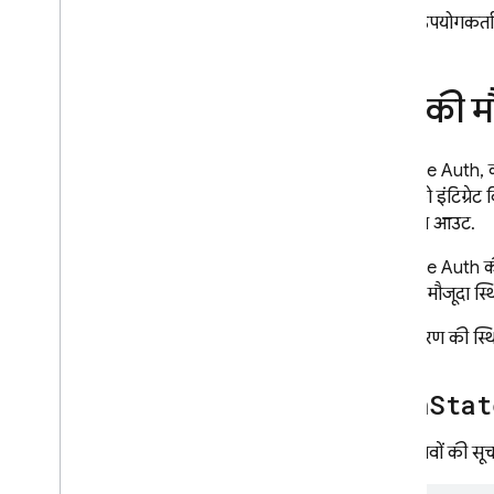
अब हम उपयोगकर्ताओं 
पुष्टि की 
Firebase Auth, कई 
सुविधा को इंटिग्रे
हैं या लॉग आउट.
Firebase Auth क
करने की मौजूदा स्थि
प्रमाणीकरण की स्थित
auth
Stat
इन बदलावों की सूच