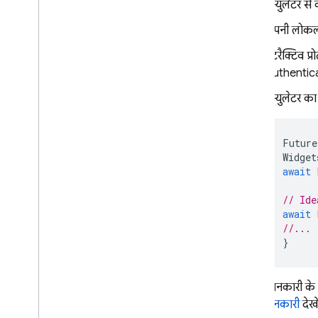
एम्युलेटर स
Extensions
अपनी लोकल प्
Firebase ML
इंटरैक्टिव प
Authentica
मिलते-जुलते प्रॉडक्ट
एम्युलेटर क
Cloud Messaging
Remote Config
Future
Widget
await
// Ide
await
//...
}
ज़्यादा जानकारी के
बारे में जानकारी
देखें