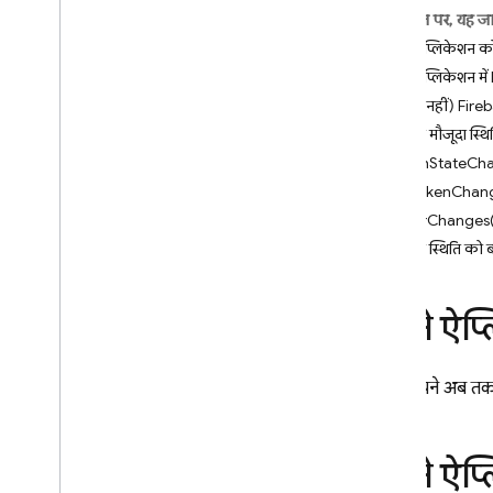
इस पेज पर, यह ज
i
OS+
अपने ऐप्लिकेशन क
Android
अपने ऐप्लिकेशन मे
Flutter
(ज़रूरी नहीं) Fir
शुरू करें
पुष्टि की मौजूदा स्थ
उपयोगकर्ताओं को प्रबंधित करें
authStateCha
पासवर्ड की पुष्टि
idTokenChang
ईमेल लिंक की पुष्टि करें
userChanges(
संघीय पहचान और सोशल मीडिया
ऐप्लिकेशन
पुष्टि की स्थिति को
फ़ोन नंबर
कस्टम पुष्टि सिस्टम का इस्तेमाल करें
अपने ऐप्
अनाम प्रमाणीकरण
बहु-स्तरीय पुष्टि (MFA)
अगर आपने अब त
पुष्टि करने वाली एक से ज़्यादा कंपनियों
को लिंक करें
ईमेल कार्रवाइयों में पास होने की स्थिति
अपने ऐप्
गड़बड़ियां ठीक करना