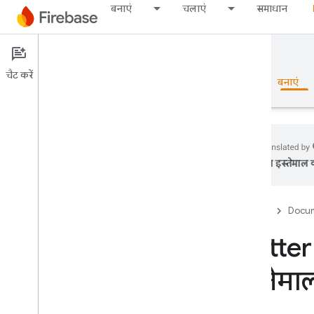
बनाएं
चलाएं
समाधान
Documentation
Authentication
चैट करें
खास जानकारी
बुनियादी जानकारी
AI
बनाएं
का इस्तेमाल क
खास जानकारी
Firebase
Docum
Emulator Suite
Flutte
Authentication
इस्तेमा
शुरुआती जानकारी
मैं कहां से प्रारंभ करूं?
Firebase प्रोजेक्ट में मौजूद उपयोगकर्ता