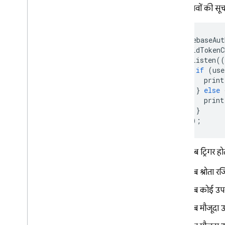
इन बदलावों की सूच
FirebaseAut
.
idTokenC
.
listen
((
if
(
use
print
}
else
print
}
});
ये इवेंट तब ट्रिगर होत
जब श्रोता रजि
जब कोई उपय
जब मौजूदा उ