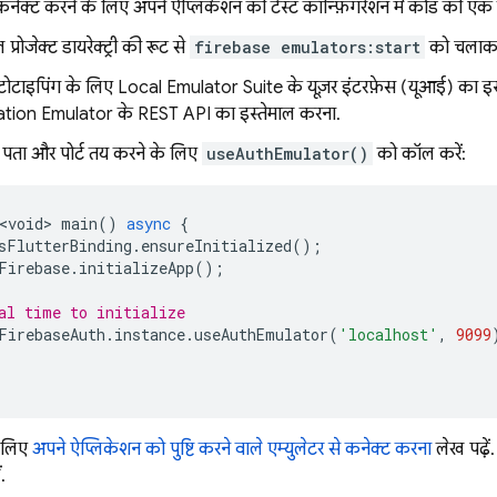
े कनेक्ट करने के लिए, अपने ऐप्लिकेशन की टेस्ट कॉन्फ़िगरेशन में कोड की एक
रोजेक्ट डायरेक्ट्री की रूट से,
firebase emulators:start
को चलाक
्रोटोटाइपिंग के लिए, Local Emulator Suite के यूज़र इंटरफ़ेस (यूआई) का इस्त
tion Emulator के REST API का इस्तेमाल करना.
ा पता और पोर्ट तय करने के लिए,
useAuthEmulator()
को कॉल करें:
<void>
main
()
async
{
sFlutterBinding
.
ensureInitialized
();
Firebase
.
initializeApp
();
al time to initialize
FirebaseAuth
.
instance
.
useAuthEmulator
(
'localhost'
,
9099
 लिए,
अपने ऐप्लिकेशन को पुष्टि करने वाले एम्युलेटर से कनेक्ट करना
लेख पढ़ें
.