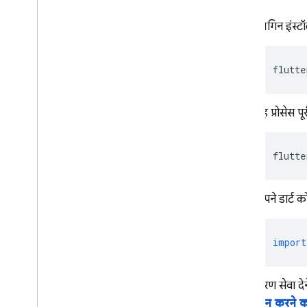
Web
C++
प्लगिन इंस्ट
Unity
व्यवस्थापक
flutte
प्रोग्राम के हिसाब से OAuth आइडेंटिटी
प्रोवाइडर कॉन्फ़िगर करना
Firebase CLI का इस्तेमाल करके
,
पुष्टि
यह प्रोसेस प
करने की सेवा देने वाली कंपनियों को
कॉन्फ़िगर करना
ईमेल कार्रवाई हैंडलर को पसंद के मुताबिक
flutte
बनाएं
Cloud Functions की मदद से बढ़ाएं
ब्लॉक करने वाले फ़ंक्शन की मदद से बढ़ाएं
अपने डार्ट कोड
ईमेल कस्टम डोमेन
केस स्टडी
import
इस्तेमाल करने की सीमा
फ़ोन नंबर की पुष्टि करें
प्रमाणीकरण सेवा द
साइन-इन करने क