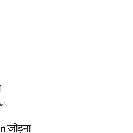
ा
रें.
n जोड़ना