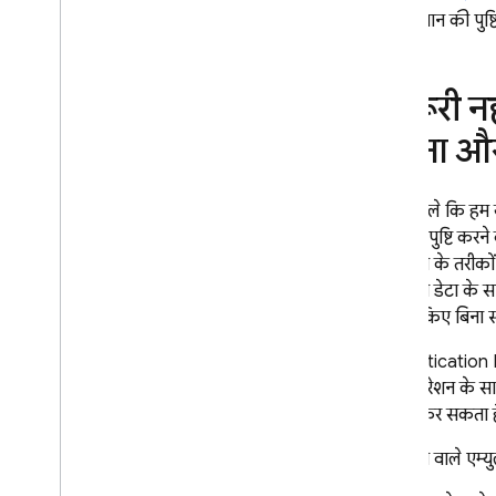
App Check
पास पहचान की पुष्ट
SQL Connect
(ज़रूरी 
Cloud Firestore
बनाना औ
Realtime Database
इससे पहले कि हम य
Storage
इस्तेमाल, पुष्टि 
पुष्टि करने के तरीक
सुरक्षा के नियम
और निजी डेटा के स
डिप्लॉय किए बिना 
App Hosting
Authentication Em
कॉन्फ़िगरेशन के साथ
Hosting
इंटरैक्ट कर सकता ह
Cloud Functions
पुष्टि करने वाले एम्