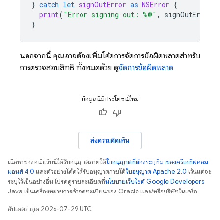
}
catch
let
signOutError
as
NSError
{
print
(
"Error signing out: %@"
,
signOutError
)
}
นอกจากนี้ คุณอาจต้องเพิ่มโค้ดการจัดการข้อผิดพลาดสำหรับ
การตรวจสอบสิทธิ์ ทั้งหมดด้วย ดู
จัดการข้อผิดพลาด
ข้อมูลนี้มีประโยชน์ไหม
ส่งความคิดเห็น
เนื้อหาของหน้าเว็บนี้ได้รับอนุญาตภายใต้
ใบอนุญาตที่ต้องระบุที่มาของครีเอทีฟคอม
มอนส์ 4.0
และตัวอย่างโค้ดได้รับอนุญาตภายใต้
ใบอนุญาต Apache 2.0
เว้นแต่จะ
ระบุไว้เป็นอย่างอื่น โปรดดูรายละเอียดที่
นโยบายเว็บไซต์ Google Developers
Java เป็นเครื่องหมายการค้าจดทะเบียนของ Oracle และ/หรือบริษัทในเครือ
อัปเดตล่าสุด 2026-07-29 UTC