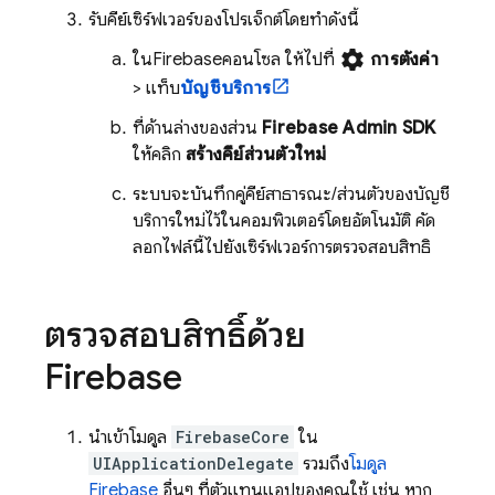
รับคีย์เซิร์ฟเวอร์ของโปรเจ็กต์โดยทำดังนี้
settings
ใน
Firebase
คอนโซล ให้ไปที่
การตั้งค่า
> แท็บ
บัญชีบริการ
ที่ด้านล่างของส่วน
Firebase Admin SDK
ให้คลิก
สร้างคีย์ส่วนตัวใหม่
ระบบจะบันทึกคู่คีย์สาธารณะ/ส่วนตัวของบัญชี
บริการใหม่ไว้ในคอมพิวเตอร์โดยอัตโนมัติ คัด
ลอกไฟล์นี้ไปยังเซิร์ฟเวอร์การตรวจสอบสิทธิ์
ตรวจสอบสิทธิ์ด้วย
Firebase
นำเข้าโมดูล
FirebaseCore
ใน
UIApplicationDelegate
รวมถึง
โมดูล
Firebase
อื่นๆ ที่ตัวแทนแอปของคุณใช้ เช่น หาก