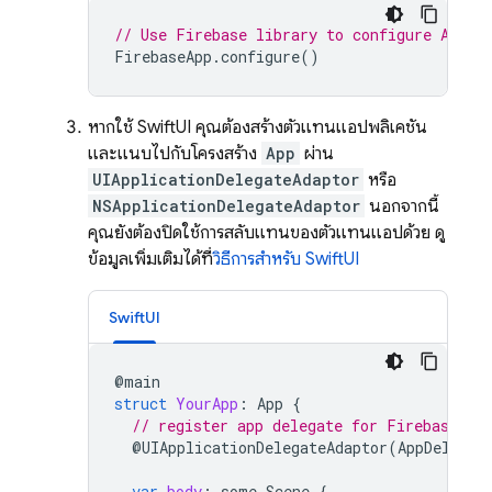
// Use Firebase library to configure APIs
FirebaseApp
.
configure
()
หากใช้ SwiftUI คุณต้องสร้างตัวแทนแอปพลิเคชัน
และแนบไปกับโครงสร้าง
App
ผ่าน
UIApplicationDelegateAdaptor
หรือ
NSApplicationDelegateAdaptor
นอกจากนี้
คุณยังต้องปิดใช้การสลับแทนของตัวแทนแอปด้วย ดู
ข้อมูลเพิ่มเติมได้ที่
วิธีการสำหรับ SwiftUI
SwiftUI
@
main
struct
YourApp
:
App
{
// register app delegate for Firebase se
@
UIApplicationDelegateAdaptor
(
AppDelegat
var
body
:
some
Scene
{