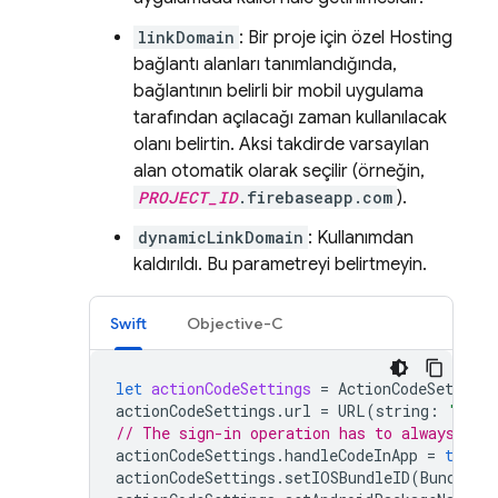
linkDomain
: Bir proje için özel
Hosting
bağlantı alanları tanımlandığında,
bağlantının belirli bir mobil uygulama
tarafından açılacağı zaman kullanılacak
olanı belirtin. Aksi takdirde varsayılan
alan otomatik olarak seçilir (örneğin,
PROJECT_ID
.firebaseapp.com
).
dynamicLinkDomain
: Kullanımdan
kaldırıldı. Bu parametreyi belirtmeyin.
Swift
Objective-C
let
actionCodeSettings
=
ActionCodeSettings
actionCodeSettings
.
url
=
URL
(
string
:
"http
// The sign-in operation has to always be 
actionCodeSettings
.
handleCodeInApp
=
true
actionCodeSettings
.
setIOSBundleID
(
Bundle
.
m