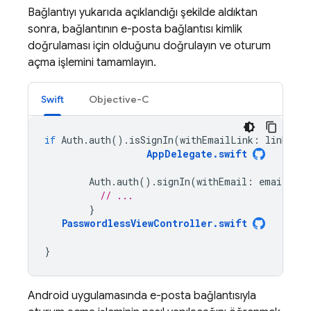
Bağlantıyı yukarıda açıklandığı şekilde aldıktan
sonra, bağlantının e-posta bağlantısı kimlik
doğrulaması için olduğunu doğrulayın ve oturum
açma işlemini tamamlayın.
Swift
Objective-C
if
Auth
.
auth
().
isSignIn
(
withEmailLink
:
link
)
{
AppDelegate
.
swift
Auth
.
auth
().
signIn
(
withEmail
:
email
,
li
// ...
}
PasswordlessViewController
.
swift
}
Android uygulamasında e-posta bağlantısıyla