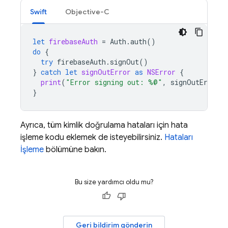
Swift
Objective-C
let
firebaseAuth
=
Auth
.
auth
()
do
{
try
firebaseAuth
.
signOut
()
}
catch
let
signOutError
as
NSError
{
print
(
"Error signing out: %@"
,
signOutError
)
}
Ayrıca, tüm kimlik doğrulama hataları için hata
işleme kodu eklemek de isteyebilirsiniz.
Hataları
İşleme
bölümüne bakın.
Bu size yardımcı oldu mu?
Geri bildirim gönderin