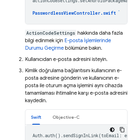
actionCodeSettings
.
setAndroidPackageName
(
"
in
PasswordlessViewController
.
swift
ActionCodeSettings
hakkında daha fazla
bilgi edinmek için
E-posta İşlemlerinde
Durumu Geçirme
bölümüne bakın.
Kullanıcıdan e-posta adresini isteyin.
Kimlik doğrulama bağlantısını kullanıcının e-
posta adresine gönderin ve kullanıcının e-
posta ile oturum açma işlemini aynı cihazda
tamamlaması ihtimaline karşı e-posta adresini
kaydedin.
Swift
Objective-C
Auth
.
auth
().
sendSignInLink
(
toEmail
:
email
,