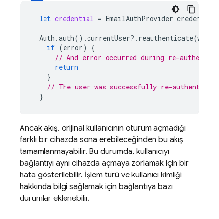
let
credential
=
EmailAuthProvider
.
credential
Auth
.
auth
().
currentUser
?.
reauthenticate
(
with
:
if
(
error
)
{
// And error occurred during re-authentica
return
}
// The user was successfully re-authenticat
}
Ancak akış, orijinal kullanıcının oturum açmadığı
farklı bir cihazda sona erebileceğinden bu akış
tamamlanmayabilir. Bu durumda, kullanıcıyı
bağlantıyı aynı cihazda açmaya zorlamak için bir
hata gösterilebilir. İşlem türü ve kullanıcı kimliği
hakkında bilgi sağlamak için bağlantıya bazı
durumlar eklenebilir.