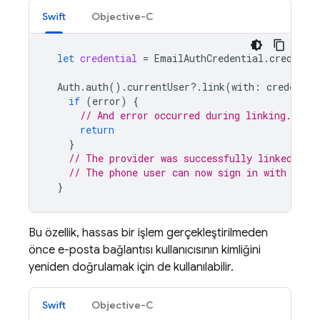
Swift
Objective-C
let
credential
=
EmailAuthCredential
.
credenti
Auth
.
auth
().
currentUser
?.
link
(
with
:
credentia
if
(
error
)
{
// And error occurred during linking.
return
}
// The provider was successfully linked.
// The phone user can now sign in with thei
}
Bu özellik, hassas bir işlem gerçekleştirilmeden
önce e-posta bağlantısı kullanıcısının kimliğini
yeniden doğrulamak için de kullanılabilir.
Swift
Objective-C