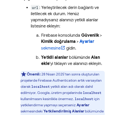
url
: Yerleştirilecek derin bağlantı ve
iletilecek ek durum. Henüz
yapmadıysanız alanınızı yetkili alanlar
listesine ekleyin:
Firebase
konsolunda
Güvenlik
>
Kimlik doğrulama
>
Ayarlar
sekmesine
gidin.
Yetkili alanlar
bölümünde
Alan
ekle
'yi tıklayın ve alanınızı ekleyin.
Önemli:
28 Nisan 2025'ten sonra oluşturulan
projelerde
Firebase Authentication
artık varsayılan
olarak
yetkili alan adı olarak dahil
localhost
edilmiyor. Google, üretim projelerinde
localhost
kullanılmasını kesinlikle önermez.
için
localhost
yetkilendirme yapmayı seçerseniz
Ayarlar
sekmesindeki
Yetkilendirilmiş Alanlar
bölümünde