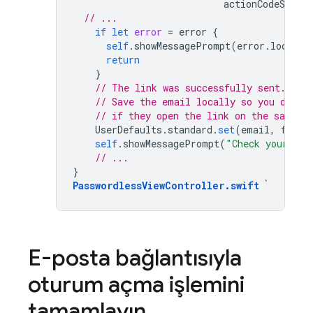
actionCodeSettin
// ...
if
let
error
=
error
{
self
.
showMessagePrompt
(
error
.
localiz
return
}
// The link was successfully sent. Inf
// Save the email locally so you don't
// if they open the link on the same d
UserDefaults
.
standard
.
set
(
email
,
forKe
self
.
showMessagePrompt
(
"Check your ema
// ...
}
PasswordlessViewController
.
swift
E-posta bağlantısıyla
oturum açma işlemini
tamamlayın