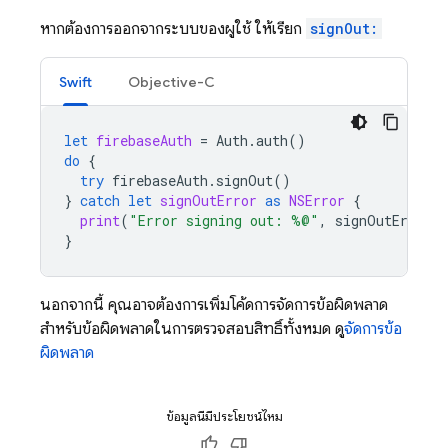
หากต้องการออกจากระบบของผู้ใช้ ให้เรียก
signOut:
Swift
Objective-C
let
firebaseAuth
=
Auth
.
auth
()
do
{
try
firebaseAuth
.
signOut
()
}
catch
let
signOutError
as
NSError
{
print
(
"Error signing out: %@"
,
signOutError
)
}
นอกจากนี้ คุณอาจต้องการเพิ่มโค้ดการจัดการข้อผิดพลาด
สำหรับข้อผิดพลาดในการตรวจสอบสิทธิ์ทั้งหมด ดู
จัดการข้อ
ผิดพลาด
ข้อมูลนี้มีประโยชน์ไหม