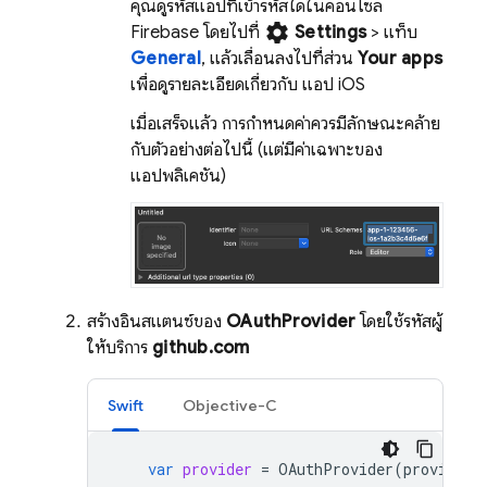
คุณดูรหัสแอปที่เข้ารหัสได้ในคอนโซล
settings
Firebase
โดยไปที่
Settings
> แท็บ
General
, แล้วเลื่อนลงไปที่ส่วน
Your apps
เพื่อดูรายละเอียดเกี่ยวกับ แอป iOS
เมื่อเสร็จแล้ว การกำหนดค่าควรมีลักษณะคล้าย
กับตัวอย่างต่อไปนี้ (แต่มีค่าเฉพาะของ
แอปพลิเคชัน)
สร้างอินสแตนซ์ของ
OAuthProvider
โดยใช้รหัสผู้
ให้บริการ
github.com
Swift
Objective-C
var
provider
=
OAuthProvider
(
providerI