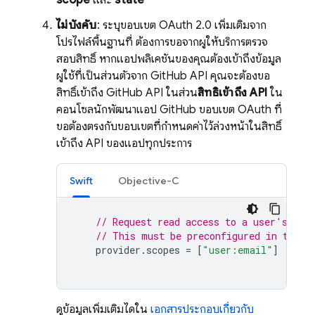
scope
และ
state
ไม่บังคับ
: ระบุขอบเขต OAuth 2.0 เพิ่มเติมจาก
โปรไฟล์พื้นฐานที่ ต้องการขอจากผู้ให้บริการตรวจ
สอบสิทธิ์ หากแอปพลิเคชันของคุณต้องเข้าถึงข้อมูล
ผู้ใช้ที่เป็นส่วนตัวจาก GitHub API คุณจะต้องขอ
สิทธิ์เข้าถึง GitHub API ในส่วน
สิทธิ์เข้าถึง API
ใน
คอนโซลนักพัฒนาแอป GitHub ขอบเขต OAuth ที่
ขอต้องตรงกับขอบเขตที่กำหนดค่าไว้ล่วงหน้าในสิทธิ์
เข้าถึง API ของแอปทุกประการ
Swift
Objective-C
// Request read access to a user's ema
// This must be preconfigured in the a
provider
.
scopes
=
[
"user:email"
]
ดูข้อมูลเพิ่มเติมได้ใน
เอกสารประกอบเกี่ยวกับ