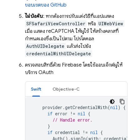
ขอบเขตของ GitHub
ไม่บังคับ
: หากต้องการปรับแต่งวิธีที่แอปแสดง
SFSafariViewController
หรือ
UIWebView
เมื่อ แสดง reCAPTCHA ให้ผู้ใช้ ให้สร้างคลาสที่
กำหนดเองซึ่งเป็นไปตาม โปรโตคอล
AuthUIDelegate
แล้วส่งไปยัง
credentialWithUIDelegate
ตรวจสอบสิทธิ์ด้วย Firebase โดยใช้ออบเจ็กต์ผู้ให้
บริการ OAuth
Swift
Objective-C
provider
.
getCredentialWith
(
nil
)
{
cred
if
error
!=
nil
{
// Handle error.
}
if
credential
!=
nil
{
Auth
().
signIn
(
with
:
credential
)
{