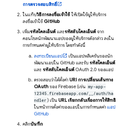
การตรวจสอบสิทธิ์
ในแท็บ
วิธีการลงชื่อเข้าใช้
ให้เปิดใช้ผู้ให้บริการ
ลงชื่อเข้าใช้
GitHub
เพิ่ม
รหัสไคลเอ็นต์
และ
รหัสลับไคลเอ็นต์
จาก
คอนโซลนักพัฒนาแอปของผู้ให้บริการดังกล่าว ลงใน
การกำหนดค่าผู้ให้บริการ โดยทำดังนี้
ลงทะเบียนแอป
เป็นแอปพลิเคชันของนัก
พัฒนาแอปใน GitHub และรับ
รหัสไคลเอ็นต์
และ
รหัสลับไคลเอ็นต์
OAuth 2.0 ของแอป
ตรวจสอบว่าได้ตั้งค่า
URI การเปลี่ยนเส้นทาง
OAuth
ของ Firebase (เช่น
my-app-
12345.firebaseapp.com/__/auth/ha
ndler
) เป็น
URL เรียกกลับเรื่องการให้สิทธิ์
ในหน้าการตั้งค่าของแอปในการกำหนดค่า
แอป
GitHub
คลิก
บันทึก