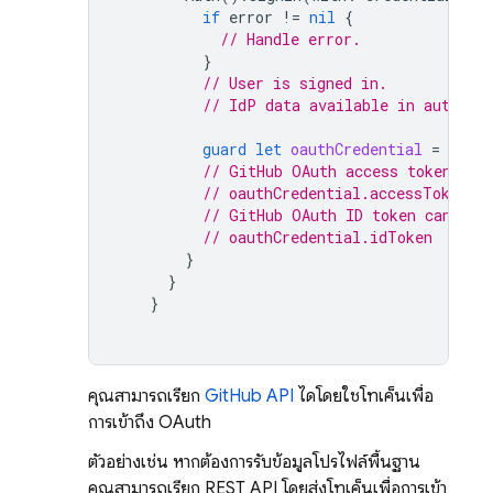
if
error
!=
nil
{
// Handle error.
}
// User is signed in.
// IdP data available in authRes
guard
let
oauthCredential
=
authR
// GitHub OAuth access token can
// oauthCredential.accessToken
// GitHub OAuth ID token can be 
// oauthCredential.idToken
}
}
}
คุณสามารถเรียก
GitHub API
ได้โดยใช้โทเค็นเพื่อ
การเข้าถึง OAuth
ตัวอย่างเช่น หากต้องการรับข้อมูลโปรไฟล์พื้นฐาน
คุณสามารถเรียก REST API โดยส่งโทเค็นเพื่อการเข้า