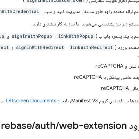
سیستم احراز هویت سفارشی (
signInWithCustomToken
)
م ارائه دهنده را به طور مستقل مدیریت کنید و سپس
nWithCredential
تم زیر نیز پشتیبانی می‌شوند اما نیاز به کار بیشتری دارند:
م با یک پنجره پاپ‌آپ (
linkWithPopup
،
signInWithPopup
و
up
صفحه ورود (
linkWithRedirect
،
signInWithRedirect
و
rect
.
 و reCAPTCHA
املی پیامکی با reCAPTCHA
reCAPTC
 افزونه‌ی کروم Manifest V3، باید
از Offscreen Documents
استف
fireb
web-extension استفاده کنید
/
auth
/