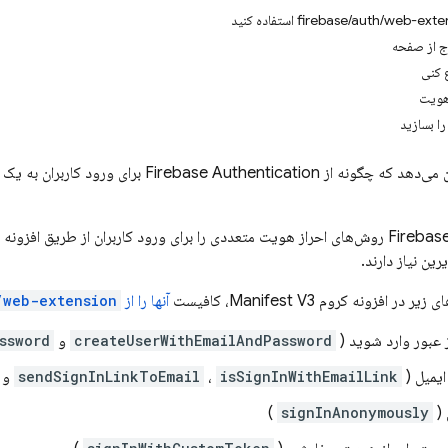
رج از صفحه
 کنی
 هویت
ا بسازید
ن می‌دهد که چگونه از
Firebase Authentication
برای ورود کاربران به یک 
Firebas
روش‌های احراز هویت متعددی را برای ورود کاربران از طریق افزونه ک
ین نیاز دارند.
 افزونه کروم Manifest V3، کافیست
آنها را از
/web-extension
ز عبور وارد شوید (
createUserWithEmailAndPassword
و
ssword
ایمیل (
isSignInWithEmailLink
،
sendSignInLinkToEmail
و
 (
signInAnonymously
)