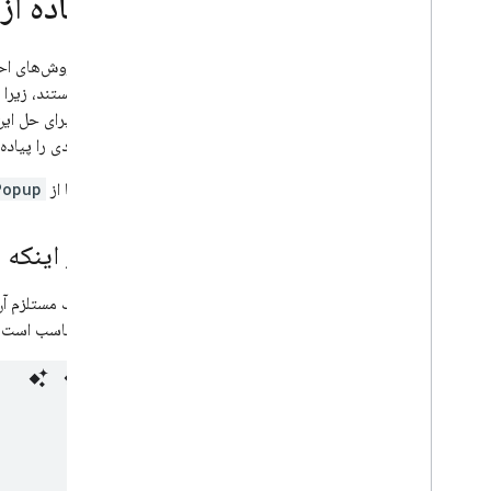
استفاده از
App Check
برخی از روش‌های اح
اتصال SQL
می‌شود. برای حل این مشکل، می
هویت عادی را پیاده‌
Cloud Firestore
این راهنما از
Popup
Realtime Database
قبل از اینکه
Storage
قوانین امنیتی
این کار مناسب است،
App Hosting
Hosting
Cloud Functions