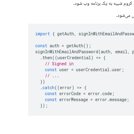
 کروم شبیه به یک برنامه وب شود.
import
{
getAuth
,
signInWithEmailAndPass
const
auth
=
getAuth
();
signInWithEmailAndPassword
(
auth
,
email
,
.
then
((
userCredential
)
=>
{
// Signed in
const
user
=
userCredential
.
user
;
// ...
})
.
catch
((
error
)
=>
{
const
errorCode
=
error
.
code
;
const
errorMessage
=
error
.
message
;
});