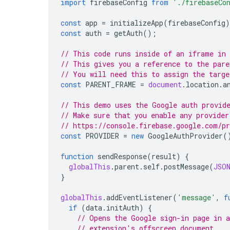
import
firebaseConfig
from
'./firebaseCo
const
app
=
initializeApp
(
firebaseConfig
)
const
auth
=
getAuth
();
// This code runs inside of an iframe in
// This gives you a reference to the pare
// You will need this to assign the targe
const
PARENT_FRAME
=
document
.
location
.
a
// This demo uses the Google auth provide
// Make sure that you enable any provider
// https://console.firebase.google.com/pr
const
PROVIDER
=
new
GoogleAuthProvider
(
function
sendResponse
(
result
)
{
globalThis
.
parent
.
self
.
postMessage
(
JSO
}
globalThis
.
addEventListener
(
'message'
,
f
if
(
data
.
initAuth
)
{
// Opens the Google sign-in page in a
// extension's offscreen document.