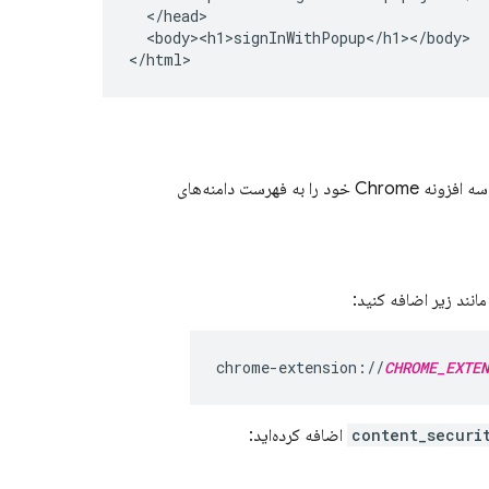
  </head>

  <body><h1>signInWithPopup</h1></body>

</html>
اگر از ورود به سیستم فدرال، مانند ورود با گوگل، اپل، SAML یا OIDC استفاده می‌کنید، باید شناسه افزونه Chrome خود را به فهرست دامنه‌های
chrome-extension://
CHROME_EXTEN
content_securi
اضافه کرده‌اید: