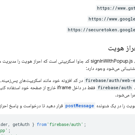
https://www.gs
https://www.googl
https://securetoken.googl
حراز هویت
در سند HTML شما، signInWithPopup.js کد جاوا اسکریپتی است که احراز
پشتیبانی می‌شود وجود دارد:
firebase/auth/web-
در کد افزونه خود مانند اسکریپت‌های پس‌زمینه،
.
firebase/auth
ا می‌شود.
ویت را در یک شنونده
postMessage
قرار دهید تا درخواست و پاسخ احراز
ider
,
getAuth
}
from
'firebase/auth'
;
app'
;