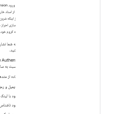
از نقطه ورود firebase/auth/web-extension استفاده کنید
i
OS+
استفاده از اسناد خا
Android
قبل از اینکه شروع
فلوت‌زنی
پیاده‌سازی احراز
Web
افزونه کروم خود ر
با یک UI از پیش ساخته شده وارد شوید
شروع کنید
این سند به شما نشا
مدیریت کاربران
استفاده کنید.
احراز هویت رمز عبور
احراز هویت لینک ایمیل
e Authentication
با گوگل وارد شوید
بیشتری نسبت به سایر
ورود به فیس بوک
برای استفاده از متدهای زیر در
با اپل وارد شوید
Twitter
با ایمیل و رم
Git
Hub
ورود با لینک 
مایکروسافت
ورود ناشناس
یاهو
شماره تلفن