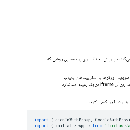
 هویت را مدیریت می‌کند. دو روش مختلف برای پیاده‌سازی روشی که
 سرویس ورکرها یا اسکریپت‌های پاپ‌آپ
فقط در داخل iframe خارج از صفحه خود استفاده کنید، زیرا آن iframe در یک زمینه استاندارد
 هویت را پروکسی کنید.
import
{
signInWithPopup
,
GoogleAuthProv
import
{
initializeApp
}
from
'firebase/