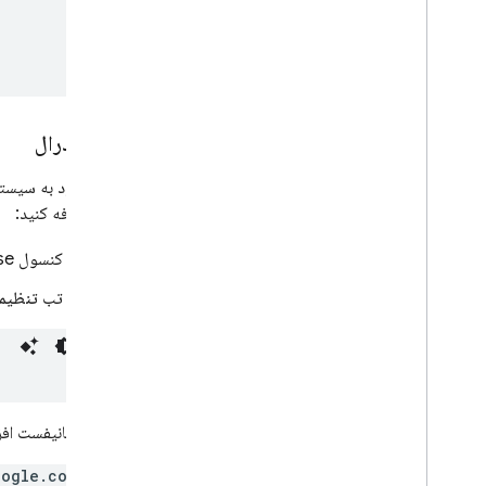
Extensions
Firebase ML
ورود فدرال
محصولات مرتبط، محصولات مرتبط،
محصولات مرتبط
Cloud Messaging
مجاز اضافه کنید:
Remote Config
در کنسول
se
در تب
تنظیم
در فایل مانیفست افزونه کروم 
oogle.com