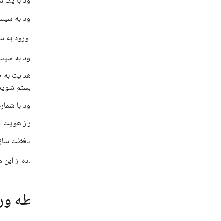
ورود با یک 
اتصال Open
ID
ورود به سیست
SAML
از یک سیستم تأیید سفارشی استفاده
روش‌های ورود به سیس
کنید
احراز هویت ناشناس
ورود به سیست
SMS چند عاملی Auth
با هدایت به 
TOTP چند عاملی Auth
سیستم شوید
چندین ارائه دهنده تأیید اعتبار را پیوند
دهید
ورود با شماره تلفن
سفارشی کردن وابستگی ها
احراز هویت چند ع
ورود به سیستم OAuth برای
Cordova
محافظت سازمانی HA
ورود کاربران از یک برنامه افزودنی
Chrome
برای استفاده از این متدها در
اعتبار دولت تداوم
عبور از وضعیت در اقدامات ایمیل
از نقطه ورود ase
جلسات کارگر خدماتی
بهترین روش‌ها برای جریان‌های sign
In
With
Redirect