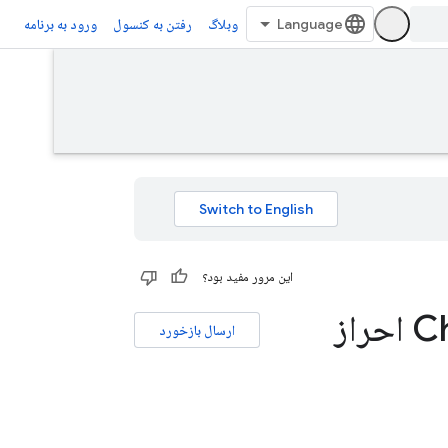
وبلاگ
رفتن به کنسول
ورود به برنامه
این مرور مفید بود؟
با Firebase در یک برنامه افزودنی Chrome احراز
ارسال بازخورد