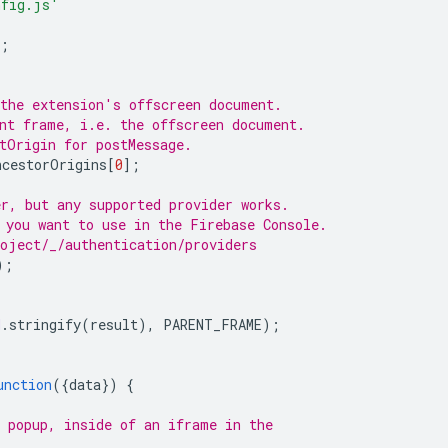
nfig.js'
;
 the extension's offscreen document.
nt frame, i.e. the offscreen document.
tOrigin for postMessage.
ncestorOrigins
[
0
];
r, but any supported provider works.
 you want to use in the Firebase Console.
oject/_/authentication/providers
);
N
.
stringify
(
result
),
PARENT_FRAME
);
unction
({
data
})
{
 popup, inside of an iframe in the