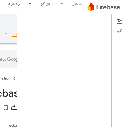
ساختن
اجرا کن
راه‌حل‌ها
Documentation
گپ
نمای کلی
مبانی
هوش مصنوعی
ساختن
نمای کلی
tation
Firebase
مجموعه شبیه ساز
Authentication
هویت
مقدمه
از کجا آغاز کنم؟
در این صفحه
کاربران در پروژه های Firebase