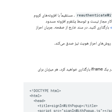
reauthenticateWi
، مستقیماً با افزونه‌های کروم
ارگذاری کد از خارج از بسته افزونه دارند. از Manifest V3 به بعد، این کار مجاز نیست و توسط پلتفرم افزونه مسدود
ه
بارگذاری کنید. در سند خارج از صفحه، جریان احراز
ر روش‌های احراز هویت نیز صدق می‌کند.
این تکنیک مستلزم آن است که شما یک صفحه وب که در وب موجود است را تنظیم کنید، که آن را در یک iframe بارگذاری خواهید کرد. هر میزبان برای
<!DOCTYPE html>

<html>

  <head>

    <title>signInWithPopup</title>

    <script src="signInWithPopup.js"></sc