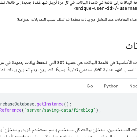
ة البيانات إلى قائمة
في قاعدة البيانات. في كل مرة تُرسِل فيها عُقدة جديدة إلى قائمة، تنشئ
<unique-user-id>
/
<userna
دام المعاملات عند التعامل مع بيانات معقّدة قد تتلف بسبب التعديلات المتزامنة
ات
إنّ عملية كتابة البيانات الأساسية في قاعدة البيانات هي ع
ا للتدوين. يتم تخزين بيانات تطبيقك في مرجع قاعدة البيانات هذا:
Go
Python
Nod
rebaseDatabase
.
getInstance
();
Reference
(
"server/saving-data/fireblog"
);
ات المستخدمين. سنخزّن بيانات كل مستخدم باسم مستخدم فريد، وسنخزّن أيضًا 