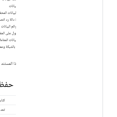
App Check
حفظ البيانات
تعديل البيانات المح
SQL Connect
إضافة دالة رد اتصا
حفظ قوائم البيانات
Cloud Firestore
الحصول على المفتاح 
حفظ البيانات المعامل
Realtime Database
الاتصال بالشبكة وعم
مقدمة
اختيار قاعدة بيانات
يتناول هذا المستند ا
i
OS+
Android
Web
طُرق حفظ ا
Flutter
المشرف
البدء
set
كتاب
البيانات الهيكلية
update
تعدي
حفظ البيانات