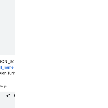
إلى عنوان URL
ull_name
الاسم "Alan Turing". يمكنك أيضًا حفظ البيانات مباشرةً في موقع عنصر ثانوي:
e.js
Java