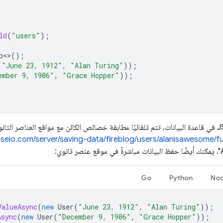
ld
(
"users"
);
p
<>
();
(
"June 23, 1912"
,
"Alan Turing"
));
ember 9, 1906"
,
"Grace Hopper"
));
عند حفظ كائن JSON في قاعدة البيانات، تتم تلقائيًا مطابقة خصائص الكائن مع مواقع العناصر
aseio.com/server/saving-data/fireblog/users/alanisawesome/f
Go
Python
Nod
ValueAsync
(
new
User
(
"June 23, 1912"
,
"Alan Turing"
));
Async
(
new
User
(
"December 9, 1906"
,
"Grace Hopper"
));