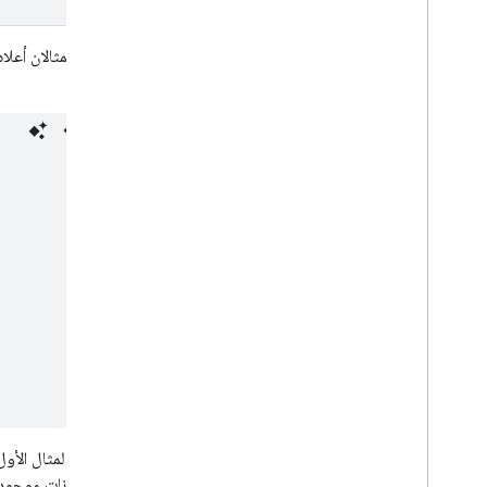
سيؤدي المثالان أعلاه
البيانات:
لن يؤدي المثال الأول
كانت البيانات موجو