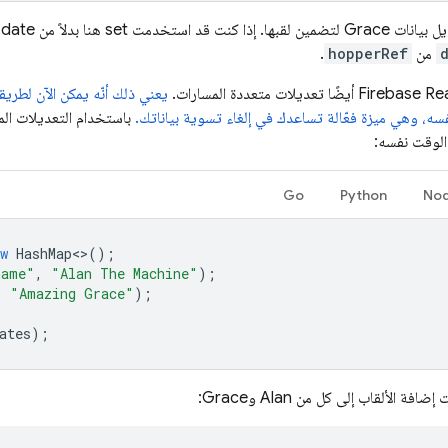
 بدلاً من update، كان سيتم حذف كل من
من
hopperRef
.
Firebase Re
أيضًا تعديلات متعددة المسارات.
فسه، وهي ميزة فعّالة تساعدك في إلغاء تسوية بياناتك.
باستخدام التعديلات الم
Go
Python
Nod
w
HashMap
<>
();
name"
,
"Alan The Machine"
);
,
"Amazing Grace"
);
ates
);
ة الألقاب إلى كل من Alan وGrace: