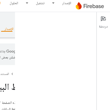
الإصدار
تشغيل
الحلول
ا
Firebase Realtime Database
دردشة
نظرة عامة
الأساسيات
الذكاء الاصطناعي
الإصدار
تتضمّن بعض ال
نظرة عامة
Firebase
المستند
مجموعة أدوات المحاكاة
حفظ البي
Authentication
تأكيد رقم الهاتف
على هذه الصفحة
طُرق حفظ البيانات