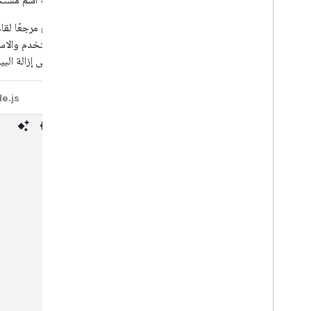
سيكون له اسم مستخدم فريد، من المنطقي استخد
App Hosting
أولاً، أنشئ مرجعًا ل
Hosting
اسم المستخدم والاسم
null
إلى إزالة البي
Cloud Functions
e.js
Java
Extensions
Firebase ML
المنتجات ذات الصلة
Cloud Messaging
Remote Config