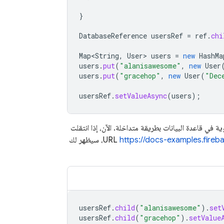
}
DatabaseReference
usersRef
=
ref
.
chi
Map<String
,
User
>
users
=
new
HashMa
users
.
put
(
"alanisawesome"
,
new
User
users
.
put
(
"gracehop"
,
new
User
(
"Dec
usersRef
.
setValueAsync
(
users
);
 الثانوية في قاعدة البيانات بطريقة متداخلة. الآن، إذا انتقلت
https://docs-examples.fireb
، سيظهر لك
usersRef
.
child
(
"alanisawesome"
).
set
usersRef
.
child
(
"gracehop"
).
setValue