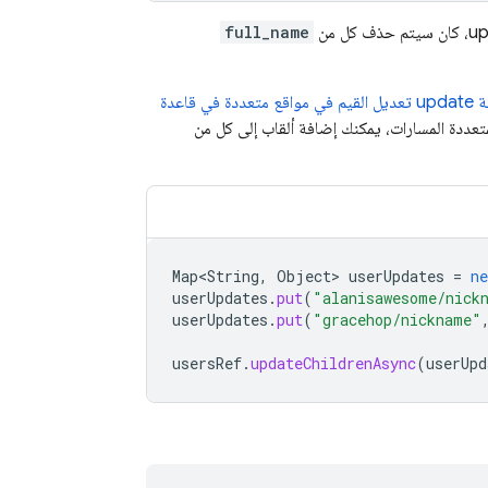
full_name
يعني ذلك أنّه يمكن الآن لطريقة update تعديل القيم في مواقع متعددة في قاعدة
تعددة المسارات، يمكنك إضافة ألقاب إلى كل من
Map<String
,
Object
>
userUpdates
=
ne
userUpdates
.
put
(
"alanisawesome/nick
userUpdates
.
put
(
"gracehop/nickname"
usersRef
.
updateChildrenAsync
(
userUpd