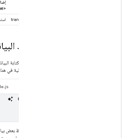
استرداد البيانات
push
إضاف
me>
REST
C++
transaction
استخ
Unity
الأمان القواعد
الاستخدام والأداء
حفظ البيان
المواقع
النسخ الاحتياطية التلقائية
عرض البيانات وتعديلها في وحدة التحكّم
بيانات حالية في هذا المسار. لفهم عملية set، سننشئ تطبيقًا بسيطً
توسيع النطاق باستخدام وظائف السحابة
الإلكترونية
e.js
Java
سلسلة الفيديو: Firebase لمطوّري لغة
الاستعلامات البنيوية (SQL)
Storage
قواعد الأمان
لنبدأ بحفظ بعض بيان