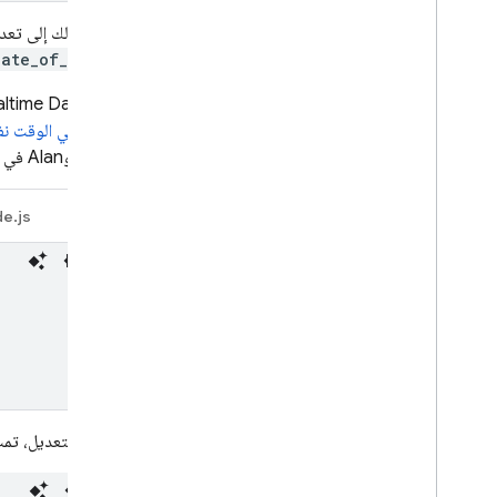
سيؤدي ذلك إلى تعديل بيانات Grace لتضمين لقبها. إذا كنت قد استخدمت set هنا
و
date_of_birth
altime Database
البيانات في الوقت ن
Grace وAlan في الوقت نفسه:
e.js
Java
بعد هذا التعديل، تمت إضاف