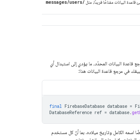
messages
/
users
/
 قاعدة البيانات مفتاحًا فريدًا، مثل
ملية set التي تحفظ بيانات جديدة في مرجع قاعدة البيانات المحدّد، ما يؤدي إلى استبدال أي
final
FirebaseDatabase
database
=
Fi
DatabaseReference
ref
=
database
.
get
اسمه الكامل وتاريخ ميلاده. بما أنّ كل مستخدم