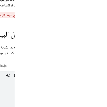
فقط مع ترك العناصر ا
سيؤدي ضبط القيمة إ
تعديل البي
إذا كنت تريد الكتاب
update كما هو موضّح أدناه:
e.js
Java