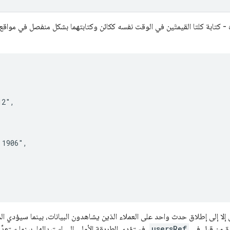
 - كتابة كلتا القيمتَين في الوقت نفسه ككائن وكتابتهما بشكل منفصل في مواقع 
2",

1906",

 إلا إلى إطلاق حدث واحد على العملاء الذين يشاهدون البيانات، بينما سيؤدي المث
دة من قبل في
usersRef
، فستؤدي الطريقة الأولى إلى استبدالها، بينما ستعدِ