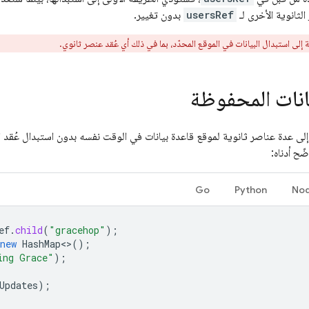
لثانوية الأخرى لـ
usersRef
بدون تغيير.
لى استبدال البيانات في الموقع المحدّد، بما في ذلك أي عُقد عنصر ثانوي.
انات المحفوظة
ة إلى عدة عناصر ثانوية لموقع قاعدة بيانات في الوقت نفسه بدون استبدال عُقد 
Go
Python
Nod
ef
.
child
(
"gracehop"
);
new
HashMap
<>
();
ing Grace"
);
Updates
);