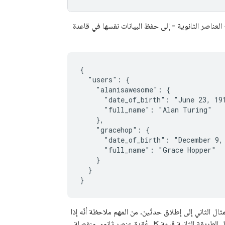
العناصر الثانوية - إلى حفظ البيانات نفسها في قاعدة
{

  "users": {

    "alanisawesome": {

      "date_of_birth": "June 23, 191
      "full_name": "Alan Turing"

    },

    "gracehop": {

      "date_of_birth": "December 9, 
      "full_name": "Grace Hopper"

    }

  }

}
ال الثاني إلى إطلاق حدثَين. من المهم ملاحظة أنّه إذا
ّل الطريقة الثانية قيمة كل عُقدة عنصر ثانوي منفصلة