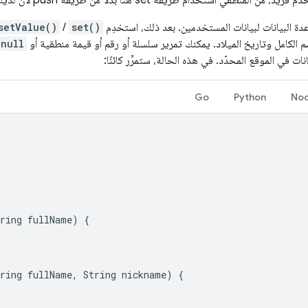
ام طريقة set هنا بدلاً من طريقة push لأنّ لديك المفتاح ولا تحتاج إلى إنشاء مفتاح.
قاعدة البيانات لبيانات المستخدمين. بعد ذلك، استخدِم
set()
/
setValue()
 الكامل وتاريخ الميلاد. يمكنك تمرير سلسلة أو رقم أو قيمة منطقية أو
null
انات في الموقع المحدّد. في هذه الحالة، ستمرِّر كائنًا:
Go
Python
Nod
ring
fullName
)
{
ring
fullName
,
String
nickname
)
{