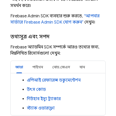
সমর্থন করে।
Firebase Admin SDK ব্যবহার শুরু করতে,
“আপনার
সার্ভারে Firebase Admin SDK যোগ করুন”
দেখুন।
তথ্যসূত্র এবং সম্পদ
Firebase অ্যাডমিন SDK সম্পর্কে আরও তথ্যের জন্য,
নিম্নলিখিত রিসোর্সগুলো দেখুন:
জাভা
পাইথন
নোড.জেএস
যান
এপিআই রেফারেন্স ডকুমেন্টেশন
উৎস কোড
গিটহাব ইস্যু ট্র্যাকার
স্ট্যাক ওভারফ্লো