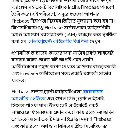
সার্ভার ক্লায়েন্ট লাইব্রেরিগুলো আপনার ডেটাবেসে সম্পূর্ণ
অ্যাক্সেস সহ একটি বিশেষাধিকারপ্রাপ্ত
Firebase
পরিবেশ
তৈরি করে। এই পরিবেশে, অনুরোধগুলো আপনার
Firebase
নিরাপত্তা নিয়মের ভিত্তিতে মূল্যায়ন করা হয় না।
বিশেষাধিকারপ্রাপ্ত
Firebase
সার্ভারগুলো আইডেন্টিটি
অ্যান্ড অ্যাক্সেস ম্যানেজমেন্ট (IAM) ব্যবহার করে সুরক্ষিত
করা হয়;
সার্ভার ক্লায়েন্ট লাইব্রেরির নিরাপত্তা
দেখুন।
প্রশাসনিক ডাটাবেস কাজের জন্য সার্ভার ক্লায়েন্ট লাইব্রেরি
ব্যবহার করুন, অথবা যদি আপনি এমন একটি
আর্কিটেকচার পছন্দ করেন যেখানে আপনার ব্যবহারকারী
এবং
Firebase
ডাটাবেসের মধ্যে একটি মধ্যবর্তী সার্ভার
থাকবে।
Firebase
সার্ভার ক্লায়েন্ট লাইব্রেরিগুলো
ফায়ারবেস
অ্যাডমিন এসডিকে
এবং গুগল ক্লাউড ক্লায়েন্ট লাইব্রেরি
হিসেবে পাওয়া যায়। উভয় সেট লাইব্রেরিই একই
Firebase
ফিচারগুলো প্রদান করে। ফায়ারবেস অ্যাডমিন
এসডিকে-গুলো একটিমাত্র লাইব্রেরির মধ্যেই
Firebase
এবং ফায়ারবেস অথ ও ফায়ারবেস ক্লাউড মেসেজিং-এর