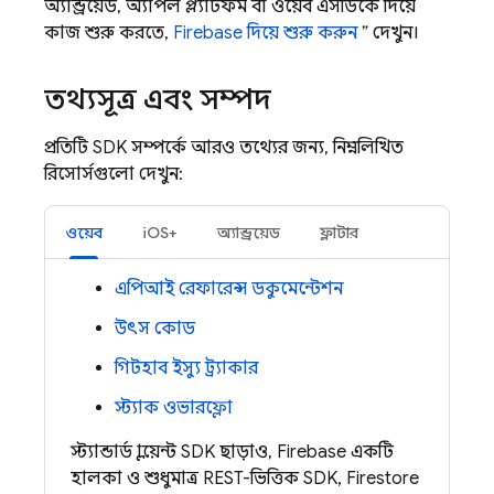
অ্যান্ড্রয়েড, অ্যাপল প্ল্যাটফর্ম বা ওয়েব এসডিকে দিয়ে
কাজ শুরু করতে,
Firebase
দিয়ে শুরু করুন
” দেখুন।
তথ্যসূত্র এবং সম্পদ
প্রতিটি SDK সম্পর্কে আরও তথ্যের জন্য, নিম্নলিখিত
রিসোর্সগুলো দেখুন:
ওয়েব
iOS+
অ্যান্ড্রয়েড
ফ্লাটার
এপিআই রেফারেন্স ডকুমেন্টেশন
উৎস কোড
গিটহাব ইস্যু ট্র্যাকার
স্ট্যাক ওভারফ্লো
স্ট্যান্ডার্ড ক্লায়েন্ট SDK ছাড়াও, Firebase একটি
হালকা ও শুধুমাত্র REST-ভিত্তিক SDK, Firestore