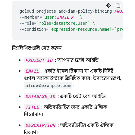
gcloud
projects
add-iam-policy-binding
PROJECT_
--member
=
'user:
EMAIL
'
\
--role
=
'roles/datastore.user'
\
--condition
=
'expression=resource.name!="project
নিম্নলিখিতগুলি সেট করুন:
PROJECT_ID
: আপনার প্রজেক্ট আইডি
EMAIL
: একটি ইমেল ঠিকানা যা একটি নির্দিষ্ট
গুগল অ্যাকাউন্টকে প্রতিনিধিত্ব করে। উদাহরণস্বরূপ,
alice@example.com
।
DATABASE_ID
: একটি ডেটাবেস আইডি।
TITLE
: অভিব্যক্তিটির জন্য একটি ঐচ্ছিক
শিরোনাম।
DESCRIPTION
: অভিব্যক্তিটির একটি ঐচ্ছিক
বিবরণ।