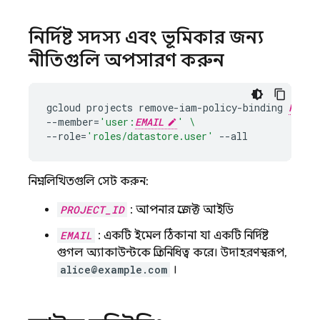
নির্দিষ্ট সদস্য এবং ভূমিকার জন্য
নীতিগুলি অপসারণ করুন
gcloud
projects
remove-iam-policy-binding
PROJE
--member
=
'user:
EMAIL
'
\
--role
=
'roles/datastore.user'
নিম্নলিখিতগুলি সেট করুন:
PROJECT_ID
: আপনার প্রজেক্ট আইডি
EMAIL
: একটি ইমেল ঠিকানা যা একটি নির্দিষ্ট
গুগল অ্যাকাউন্টকে প্রতিনিধিত্ব করে। উদাহরণস্বরূপ,
alice@example.com
।