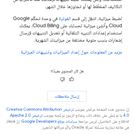
التكاليف المخطّط لها أو تجاوزها خلال الشهر.
لضبط ميزانية، انتقِل إلى قسم
الفوترة
في وحدة تحكّم
Google
Cloud
وأنشِئ ميزانية لحسابك على
Cloud Billing
. يمكنك
استخدام إعدادات التنبيه التلقائية أو تعديل التنبيهات لإرسال
إشعارات بنسب مئوية مختلفة من ميزانيتك الشهرية.
مزيد من المعلومات حول إعداد الميزانيات وتنبيهات الميزانية
هل كان المحتوى مفيدًا؟
إرسال ملاحظات
إنّ محتوى هذه الصفحة مرخّص بموجب
ترخيص Creative Commons Attribution
4.0‏
ما لم يُنصّ على خلاف ذلك، ونماذج الرموز مرخّصة بموجب
ترخيص Apache 2.0‏
.
للاطّلاع على التفاصيل، يُرجى مراجعة
سياسات موقع Google Developers‏
. إنّ Java
هي علامة تجارية مسجَّلة لشركة Oracle و/أو شركائها التابعين.