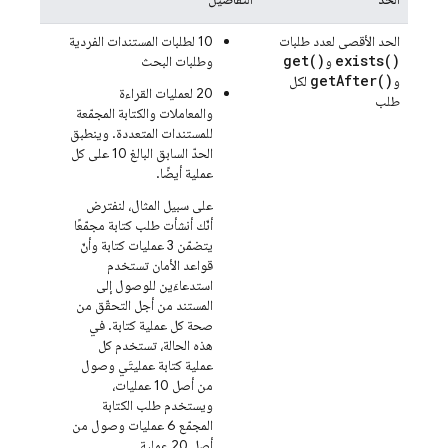
الحد الأقصى لعدد طلبات
‫10 لطلبات المستندات الفردية
get(
)
exists(
)
و
وطلبات البحث
get
After(
)
و
لكل
‫20 لعمليات القراءة
طلب
والمعاملات والكتابة المجمّعة
للمستندات المتعددة. وينطبق
الحدّ السابق البالغ 10 على كل
عملية أيضًا.
على سبيل المثال، لنفترض
أنّك أنشأت طلب كتابة مجمّعًا
يتضمّن 3 عمليات كتابة وأنّ
قواعد الأمان تستخدم
استدعاءَين للوصول إلى
المستند من أجل التحقّق من
صحة كل عملية كتابة. في
هذه الحالة، تستخدم كل
عملية كتابة عمليتَي وصول
من أصل 10 عمليات،
ويستخدم طلب الكتابة
المجمّع 6 عمليات وصول من
أصل 20 عملية.