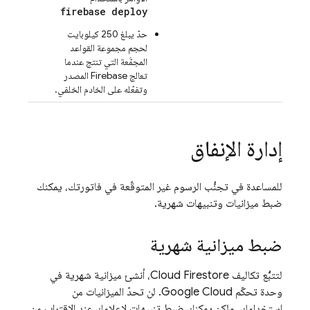
firebase deploy
حدّ يبلغ 250 كيلوبايت
لحجم مجموعة القواعد
المجمَّعة التي تنتج عندما
تعالج Firebase المصدر
وتفعّله على الخادم الخلفي.
إدارة الإنفاق
للمساعدة في تجنُّب الرسوم غير المتوقّعة في فاتورتك، يمكنك
ضبط ميزانيات وتنبيهات شهرية.
ضبط ميزانية شهرية
لتتبُّع تكاليف
Cloud Firestore
، أنشئ ميزانية شهرية في
وحدة تحكّم
Google Cloud
. لن تحدّ الميزانيات من
استخدامك، ولكن يمكنك ضبط تنبيهات لإعلامك عند الاقتراب من