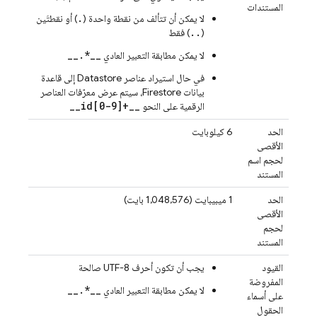
المستندات
.
لا يمكن أن تتألف من نقطة واحدة (
) أو نقطتَين
..
(
) فقط
__.*__
لا يمكن مطابقة التعبير العادي
في حال استيراد عناصر Datastore إلى قاعدة
بيانات Firestore، سيتم عرض معرّفات العناصر
__id[0-9]+__
الرقمية على النحو
الحد
‫6 كيلوبايت
الأقصى
لحجم اسم
المستند
الحد
‫1 ميبيبايت (1,048,576 بايت)
الأقصى
لحجم
المستند
القيود
يجب أن تكون أحرف UTF-8 صالحة
المفروضة
__.*__
لا يمكن مطابقة التعبير العادي
على أسماء
الحقول