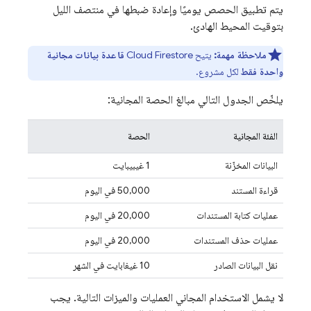
يتم تطبيق الحصص يوميًا وإعادة ضبطها في منتصف الليل
بتوقيت المحيط الهادئ.
ملاحظة مهمة:
يتيح
Cloud Firestore
قاعدة بيانات مجانية
واحدة فقط
لكل مشروع.
يلخّص الجدول التالي مبالغ الحصة المجانية:
الفئة المجانية
الحصة
البيانات المخزّنة
‫1 غيبيبايت
قراءة المستند
‫50,000 في اليوم
عمليات كتابة المستندات
‫20,000 في اليوم
عمليات حذف المستندات
‫20,000 في اليوم
نقل البيانات الصادر
‫10 غيغابايت في الشهر
لا يشمل الاستخدام المجاني العمليات والميزات التالية. يجب