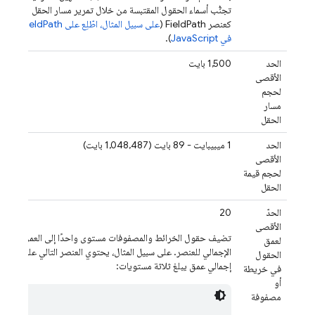
تجنُّب أسماء الحقول المقتبسة من خلال تمرير مسار الحقل
كعنصر FieldPath (
على سبيل المثال، اطّلِع على FieldPath
في JavaScript
).
الحد
‫1,500 بايت
الأقصى
لحجم
مسار
الحقل
الحد
‫1 ميبيبايت - 89 بايت (1,048,487 بايت)
الأقصى
لحجم قيمة
الحقل
الحدّ
20
الأقصى
تضيف حقول الخرائط والمصفوفات مستوى واحدًا إلى العمق
لعمق
الإجمالي للعنصر. على سبيل المثال، يحتوي العنصر التالي على
الحقول
إجمالي عمق يبلغ ثلاثة مستويات:
في خريطة
أو
مصفوفة