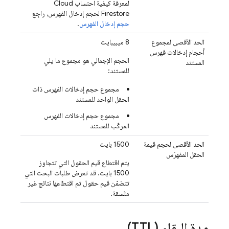
لمعرفة كيفية احتساب
Cloud
Firestore
لحجم إدخال الفهرس، راجِع
حجم إدخال الفهرس
.
الحد الأقصى لمجموع
‫8 ميبيبايت
أحجام إدخالات فهرس
الحجم الإجمالي هو مجموع ما يلي
المستند
للمستند:
مجموع حجم إدخالات الفهرس ذات
الحقل الواحد للمستند
مجموع حجم إدخالات الفهرس
المركّب للمستند
الحد الأقصى لحجم قيمة
‫1500 بايت
الحقل المفهرَس
يتم اقتطاع قيم الحقول التي تتجاوز
1500 بايت. قد تعرض طلبات البحث التي
تتضمّن قيم حقول تم اقتطاعها نتائج غير
متّسقة.
مدة البقاء (TTL)