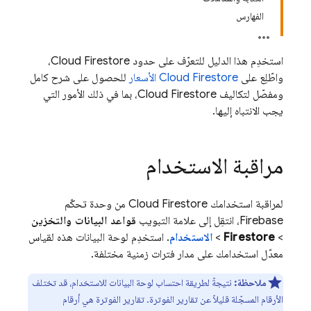
الفهارس
استخدِم هذا الدليل للتعرّف على حدود
Cloud Firestore
،
واطّلِع على
Cloud Firestore
الأسعار
للحصول على شرح كامل
ومفصّل لتكاليف
Cloud Firestore
، بما في ذلك الأمور التي
يجب الانتباه إليها.
مراقبة الاستخدام
لمراقبة استخدامك
Cloud Firestore
من وحدة تحكّم
Firebase، انتقِل إلى علامة التبويب
قواعد البيانات والتخزين
>
Firestore
>
الاستخدام
. استخدِم لوحة البيانات هذه لقياس
معدّل استخدامك على مدار فترات زمنية مختلفة.
ملاحظة:
نتيجةً لطريقة احتساب لوحة البيانات للاستخدام، قد تختلف
الأرقام المسجّلة قليلاً عن تقارير الفوترة. تقارير الفوترة هي أرقام