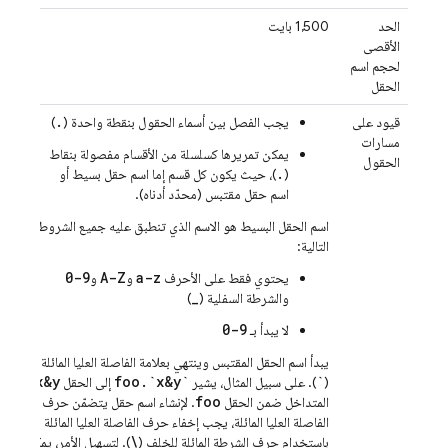
الحد
‫1,500 بايت
الأقصى
لحجم اسم
الحقل
.
قيود على
يجب الفصل بين أسماء الحقول بنقطة واحدة (
)
مسارات
يمكن تمريرها كسلسلة من الأقسام مفصولة بنقاط
الحقول
.
(
)، حيث يكون كل قسم إما اسم حقل بسيط أو
اسم حقل مقتبس (محدّد أدناه).
اسم الحقل البسيط هو الاسم الذي تنطبق عليه جميع الشروط
التالية:
0-9
A-Z
a-z
يحتوي فقط على الأحرف
و
و
_
والشرطة السفلية (
)
0-9
لا يبدأ بـ
يبدأ اسم الحقل المقتبس وينتهي بعلامة الفاصلة العليا المائلة
x&y
foo
.
`x&y`
`
(
). على سبيل المثال، يشير
إلى الحقل
foo
المتداخل ضمن الحقل
. لإنشاء اسم حقل يتضمّن حرف
الفاصلة العليا المائلة، يجب إخفاء حرف الفاصلة العليا المائلة
\
باستخدام حرف الشرطة المائلة للخلف (
). لتسهيل الأمر، يمكنك