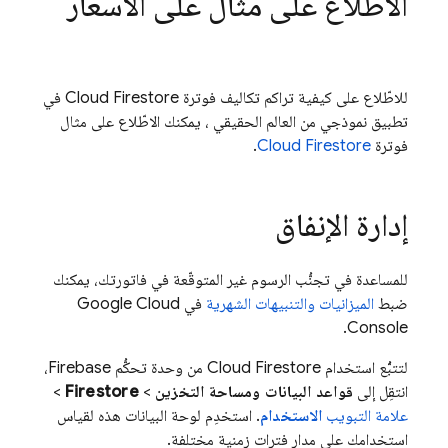
الاطّلاع على مثال على الأسعار
للاطّلاع على كيفية تراكم تكاليف فوترة
Cloud Firestore
في
تطبيق نموذجي من العالم الحقيقي ، يمكنك الاطّلاع على مثال
فوترة
Cloud Firestore
.
إدارة الإنفاق
للمساعدة في تجنُّب الرسوم غير المتوقّعة في فاتورتك، يمكنك
ضبط
الميزانيات والتنبيهات الشهرية
في
Google Cloud
Console.
لتتبُّع استخدام
Cloud Firestore
من وحدة تحكُّم Firebase،
انتقِل إلى
قواعد البيانات ومساحة التخزين
>
Firestore
>
علامة التبويب
الاستخدام
. استخدِم لوحة البيانات هذه لقياس
استخدامك على مدار فترات زمنية مختلفة.