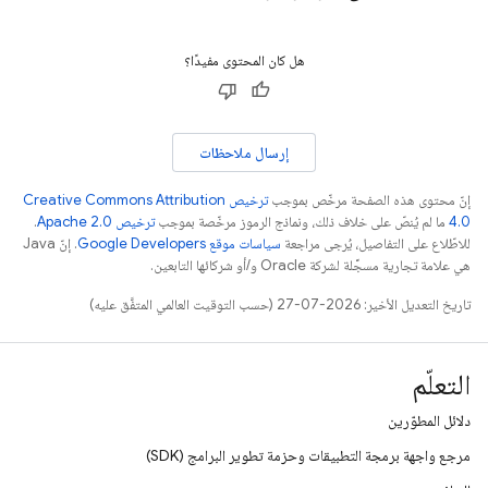
هل كان المحتوى مفيدًا؟
إرسال ملاحظات
إنّ محتوى هذه الصفحة مرخّص بموجب
ترخيص Creative Commons Attribution
4.0‏
ما لم يُنصّ على خلاف ذلك، ونماذج الرموز مرخّصة بموجب
ترخيص Apache 2.0‏
.
للاطّلاع على التفاصيل، يُرجى مراجعة
سياسات موقع Google Developers‏
. إنّ Java
هي علامة تجارية مسجَّلة لشركة Oracle و/أو شركائها التابعين.
تاريخ التعديل الأخير: 2026-07-27 (حسب التوقيت العالمي المتفَّق عليه)
التعلّم
دلائل المطوّرين
مرجع واجهة برمجة التطبيقات وحزمة تطوير البرامج (SDK)