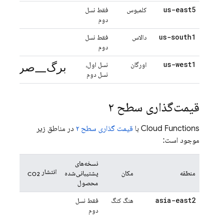
us-east5
کلمبوس
فقط نسل
دوم
us-south1
دالاس
فقط نسل
دوم
برگ_صرفه_ج
us-west1
اورگان
نسل اول،
نسل دوم
قیمت‌گذاری سطح ۲
Cloud Functions
با
قیمت گذاری سطح ۲
در مناطق زیر
موجود است:
نسخه‌های
انتشار
منطقه
مکان
پشتیبانی‌شده
CO2
محصول
asia-east2
هنگ کنگ
فقط نسل
دوم