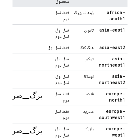
محصول
africa-
ژوهانسبورگ
فقط نسل
south1
دوم
asia-east1
تایوان
نسل اول،
نسل دوم
asia-east2
هنگ کنگ
فقط نسل اول
asia-
توکیو
نسل اول،
northeast1
نسل دوم
asia-
اوساکا
نسل اول،
northeast2
نسل دوم
برگ_صرفه_ج
europe-
فنلاند
فقط نسل
north1
دوم
europe-
مادرید
فقط نسل
southwest1
دوم
برگ_صرفه_ج
europe-
بلژیک
نسل اول،
west1
نسل دوم