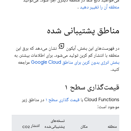
می‌خواهید تابع شما در منطقه دیگری اجرا شود، می‌توانید
منطقه آن را تغییر دهید
.
مناطق پشتیبانی شده
energy_savings_leaf
در فهرست‌های این بخش، آیکون
نشان می‌دهد که برق این
منطقه با انتشار کم کربن تولید می‌شود. برای اطلاعات بیشتر، به
بخش انرژی بدون کربن برای مناطق Google Cloud
مراجعه
کنید.
قیمت‌گذاری سطح ۱
Cloud Functions
با
قیمت گذاری سطح ۱
در مناطق زیر
موجود است:
نسخه‌های
انتشار
منطقه
مکان
پشتیبانی‌شده
CO2