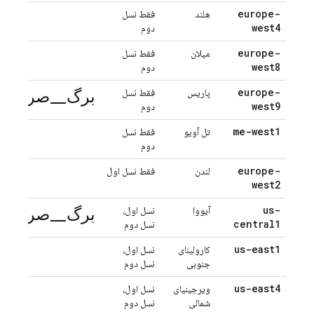
europe-
هلند
فقط نسل
west4
دوم
europe-
میلان
فقط نسل
west8
دوم
برگ_صرفه_ج
europe-
پاریس
فقط نسل
west9
دوم
me-west1
تل آویو
فقط نسل
دوم
europe-
لندن
فقط نسل اول
west2
برگ_صرفه_ج
us-
آیووا
نسل اول،
central1
نسل دوم
us-east1
کارولینای
نسل اول،
جنوبی
نسل دوم
us-east4
ویرجینیای
نسل اول،
شمالی
نسل دوم