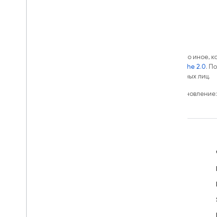
Если не указано иное, 
лицензии Apache 2.0
. П
аффилированных лиц.
Последнее обновление:
Обучение
Руководства для разработчиков
Документация по API и SDK
Примеры
Библиотеки
GitHub