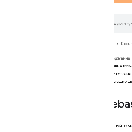
App Check
SQL Connect
Cloud Firestore
Firebase
Docum
Realtime Database
Содержание
Storage
Ключевые воз
ML Kit: готовы
Правила безопасности
Следующие ш
App Hosting
Fireba
Hosting
Cloud Functions
Используйте м