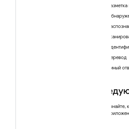
Разметка
Обнаруже
Распозна
сканиров
Идентифи
Перевод
Умный от
Следую
Узнайте,
приложен