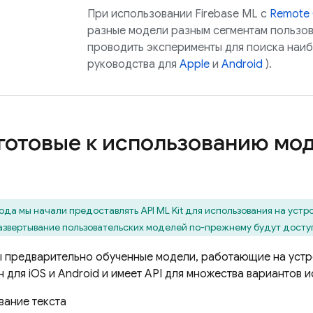
При использовании
Firebase ML
с
Remote 
разные модели разным сегментам пользо
проводить эксперименты для поиска наиб
руководства для
Apple
и
Android
).
 готовые к использованию мо
ода мы начали предоставлять API ML Kit для использования на устр
азвертывание пользовательских моделей по-прежнему будут доступн
ы предварительно обученные модели, работающие на устр
н для iOS и Android и имеет API для множества вариантов 
вание текста