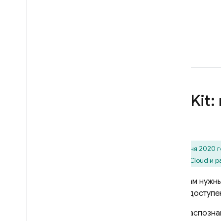
Дополнительные темы
A
/
B-тестирование двух
версий модели
СОПУТСТВУЮЩИЕ ТОВАРЫ
Cloud Messaging
Remote Config
ML Kit:
3 июня 2020 г
Google Cloud
и р
Если вам нужн
ML Kit доступе
распозна