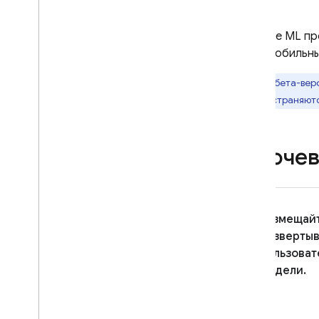
Extensions
Firebase ML
пр
Firebase ML
Lite в мобильн
Введение
Это бета-вер
Кодлабы
распространяютс
Пользовательские модели
Переход на облачное
хранилище
Ключев
Используйте
пользовательскую модель
Развертывание
пользовательских моделей и
Размещай
управление ими
разверты
Используйте API Cloud Vision
пользоват
Распознать текст
модели.
Маркировка изображений
Распознавайте
достопримечательности