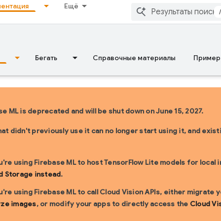
ентация
Ещё
Бегать
Справочные материалы
Пример
se ML is deprecated and will be shut down on June 15, 2027.
at didn't previously use it can no longer start using it, and exi
u're using Firebase ML to host TensorFlow Lite models for local 
d Storage instead
.
u're using Firebase ML to call Cloud Vision APIs, either migrate
yze images
, or modify your apps to directly access the
Cloud Vi