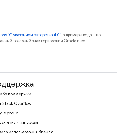
ns "С указанием авторства 4.0"
, а примеры кода – по
ованный товарный знак корпорации Oracle и ее
оддержка
жба поддержки
т Stack Overflow
gle group
мечания к выпускам
вила использования бренда