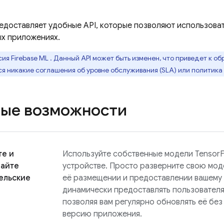
едоставляет удобные API, которые позволяют использоват
ых приложениях.
сия
Firebase ML
. Данный API может быть изменен, что приведет к об
я никакие соглашения об уровне обслуживания (SLA) или политика
ые возможности
те и
Используйте собственные модели TensorFl
вайте
устройстве. Просто разверните свою моде
ельские
её размещении и предоставлении вашему 
динамически предоставлять пользовател
позволяя вам регулярно обновлять её бе
версию приложения.