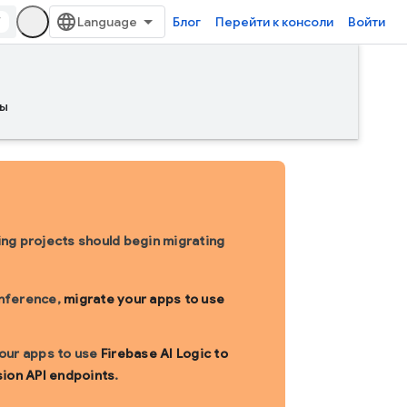
/
Блог
Перейти к консоли
Войти
ы
sting projects should begin migrating
inference,
migrate your apps to use
 your apps to use
Firebase AI Logic to
sion API endpoints
.