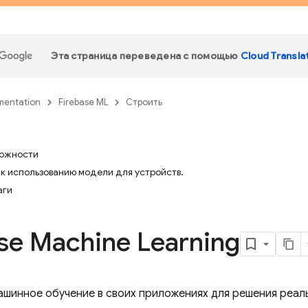
Эта страница переведена с помощью
Cloud Transla
entation
Firebase ML
Строить
можности
е к использованию модели для устройств.
аги
se Machine Learning
ашинное обучение в своих приложениях для решения реаль