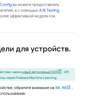
Config
вы можете предоставлять
вателей, а с помощью
A/B Testing
олее эффективной модели (см.
дели для устройств
.
ойствах через
новый автономный SDK
. API
ы через Firebase Machine Learning.
ойстве, обратите внимание на
ML Kit
.
использования: